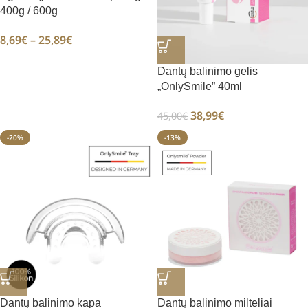
400g / 600g
8,69
€
–
25,89
€
Dantų balinimo gelis
„OnlySmile” 40ml
38,99
€
45,00
€
-20%
-13%
Dantų balinimo kapa
Dantų balinimo milteliai