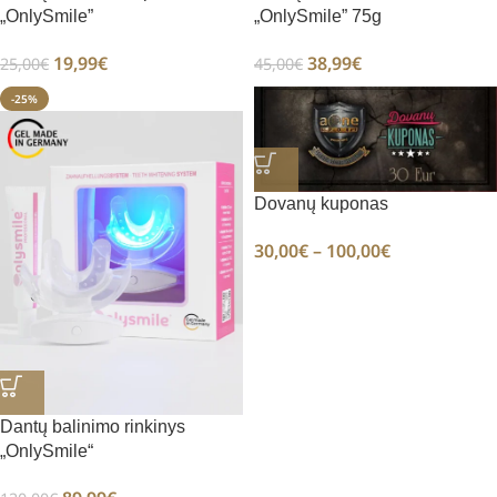
„OnlySmile”
„OnlySmile” 75g
19,99
€
38,99
€
25,00
€
45,00
€
-25%
Dovanų kuponas
30,00
€
–
100,00
€
Dantų balinimo rinkinys
„OnlySmile“