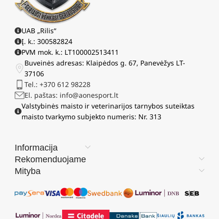
UAB „Rilis“
Į. k.: 300582824
PVM mok. k.: LT100002513411
Buveinės adresas: Klaipėdos g. 67, Panevėžys LT-
37106
Tel.: +370 612 98228
El. paštas: info@aonesport.lt
Valstybinės maisto ir veterinarijos tarnybos suteiktas
maisto tvarkymo subjekto numeris: Nr. 313
Informacija
Rekomenduojame
Mityba