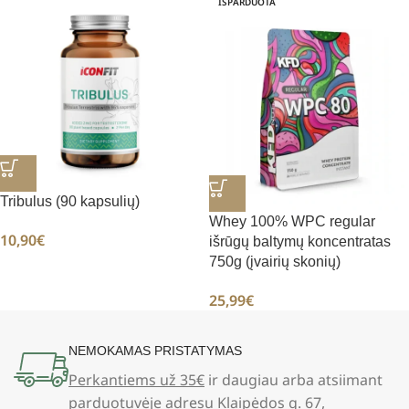
IŠPARDUOTA
Tribulus (90 kapsulių)
Whey 100% WPC regular
10,90
€
išrūgų baltymų koncentratas
750g (įvairių skonių)
25,99
€
NEMOKAMAS PRISTATYMAS
Perkantiems už 35€
ir daugiau arba atsiimant
parduotuvėje adresu Klaipėdos g. 67,