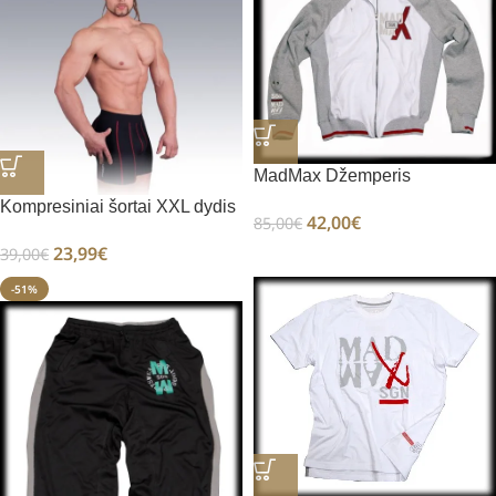
MadMax Džemperis
Kompresiniai šortai XXL dydis
42,00
€
85,00
€
23,99
€
39,00
€
-51%