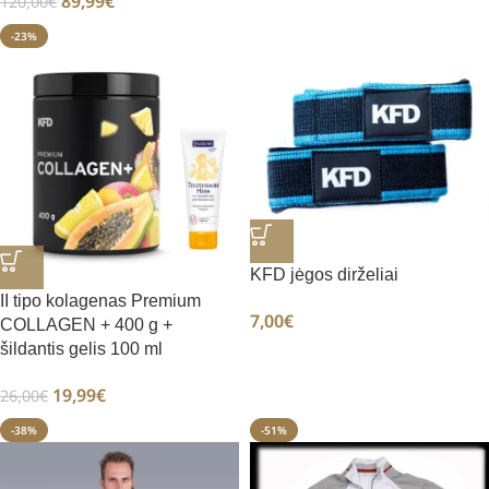
89,99
€
120,00
€
-23%
KFD jėgos dirželiai
II tipo kolagenas Premium
7,00
€
COLLAGEN + 400 g +
šildantis gelis 100 ml
19,99
€
26,00
€
-38%
-51%