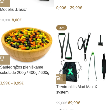
0,00
€
–
29,99
€
Modelis „Basic”
8,00
€
10,00
€
-29%
Saulėgrąžos pieniškame
šokolade 200g / 400g / 600g
3,99
€
–
9,99
€
Treniruoklis Mad Max X
system
69,99
€
99,00
€