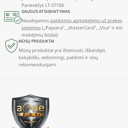
Panevėžys LT-37106
SAUGUS ATSISKAITYMAS
Naudojamos
patikimos apmokėjimo už prekes
sistemos
(„Paysera“, „MasterCard“, „Visa“ ir kiti
mokėjimų būdai)
MŪSŲ PRODUKTAI
Mūsų produktai yra ištestuoti, išbandyti,
kokybiški, veiksmingi, patikimi ir visų
rekomenduojami