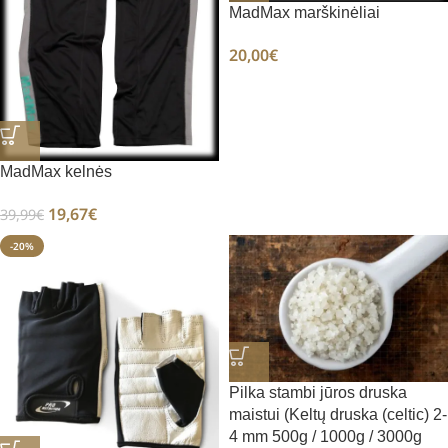
MadMax marškinėliai
20,00
€
MadMax kelnės
19,67
€
39,99
€
-20%
Pilka stambi jūros druska
maistui (Keltų druska (celtic) 2-
4 mm 500g / 1000g / 3000g