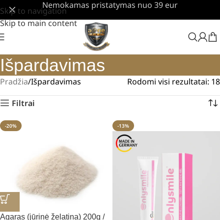
Nemokamas pristatymas nuo 39 eur
Skip to navigation
Skip to main content
Išpardavimas
Pradžia
Išpardavimas
Rodomi visi rezultatai: 18
Filtrai
-20%
-13%
Agaras (jūrinė želatina) 200g /