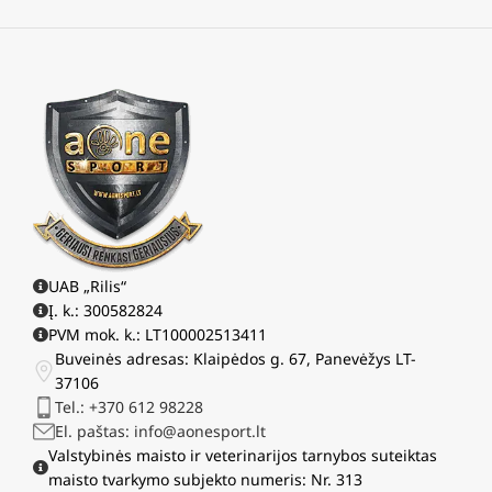
UAB „Rilis“
Į. k.: 300582824
PVM mok. k.: LT100002513411
Buveinės adresas: Klaipėdos g. 67, Panevėžys LT-
37106
Tel.: +370 612 98228
El. paštas: info@aonesport.lt
Valstybinės maisto ir veterinarijos tarnybos suteiktas
maisto tvarkymo subjekto numeris: Nr. 313