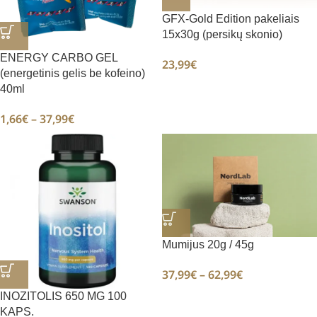
GFX-Gold Edition pakeliais
15x30g (persikų skonio)
ENERGY CARBO GEL
23,99
€
(energetinis gelis be kofeino)
40ml
1,66
€
–
37,99
€
Mumijus 20g / 45g
37,99
€
–
62,99
€
INOZITOLIS 650 MG 100
KAPS.