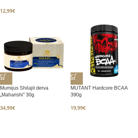
12,99
€
Mumijus Shilajit derva
MUTANT Hardcore BCAA
„Maharishi” 30g
390g
34,99
€
19,99
€