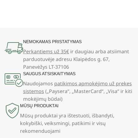
NEMOKAMAS PRISTATYMAS
Perkantiems už 35€
ir daugiau arba atsiimant
parduotuvėje adresu Klaipėdos g. 67,
Panevėžys LT-37106
SAUGUS ATSISKAITYMAS
Naudojamos
patikimos apmokėjimo už prekes
sistemos
(„Paysera“, „MasterCard“, „Visa“ ir kiti
mokėjimų būdai)
MŪSŲ PRODUKTAI
Mūsų produktai yra ištestuoti, išbandyti,
kokybiški, veiksmingi, patikimi ir visų
rekomenduojami