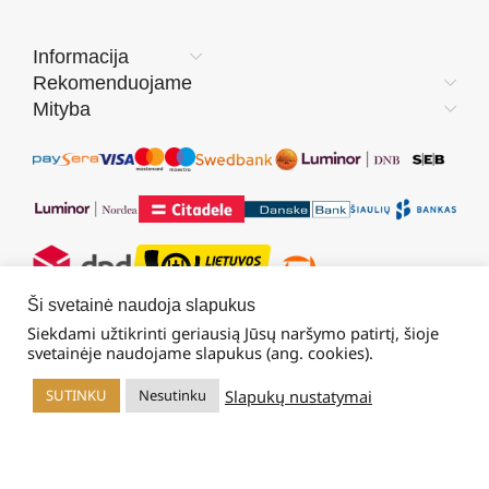
Informacija
Rekomenduojame
Mityba
Ši svetainė naudoja slapukus
Siekdami užtikrinti geriausią Jūsų naršymo patirtį, šioje
Sekite mus:
svetainėje naudojame slapukus (ang. cookies).
Slapukų nustatymai
SUTINKU
Nesutinku
rduotuvė
Filters
Krepšelis
Mano paskyra