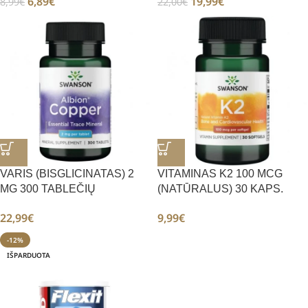
6,89
€
19,99
€
8,99
€
22,00
€
VARIS (BISGLICINATAS) 2
VITAMINAS K2 100 MCG
MG 300 TABLEČIŲ
(NATŪRALUS) 30 KAPS.
22,99
€
9,99
€
-12%
IŠPARDUOTA