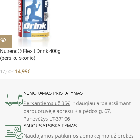
Nutrend® Flexit Drink 400g
(persikų skonio)
14,99
€
17,00
€
NEMOKAMAS PRISTATYMAS
Perkantiems už 35€
ir daugiau arba atsiimant
parduotuvėje adresu Klaipėdos g. 67,
Panevėžys LT-37106
SAUGUS ATSISKAITYMAS
Naudojamos
patikimos apmokėjimo už prekes