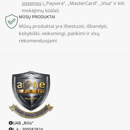
sistemos
(„Paysera“, „MasterCard“, „Visa“ ir kiti
mokėjimų būdai)
MŪSŲ PRODUKTAI
Mūsų produktai yra ištestuoti, išbandyti,
kokybiški, veiksmingi, patikimi ir visų
rekomenduojami
UAB „Rilis“
Į. k.: 300582824