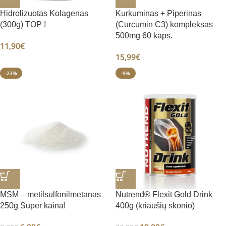
Hidrolizuotas Kolagenas
Kurkuminas + Piperinas
(300g) TOP !
(Curcumin C3) kompleksas
500mg 60 kaps.
11,90
€
15,99
€
-23%
-9%
MSM – metilsulfonilmetanas
Nutrend® Flexit Gold Drink
250g Super kaina!
400g (kriaušių skonio)