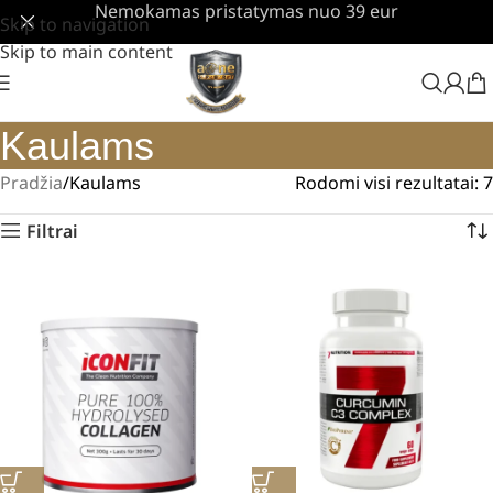
Nemokamas pristatymas nuo 39 eur
Skip to navigation
Skip to main content
Kaulams
Pradžia
Kaulams
Rodomi visi rezultatai: 7
Filtrai