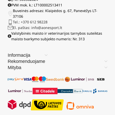
PVM mok. k.: LT100002513411
Buveinės adresas: Klaipėdos g. 67, Panevėžys LT-
37106
Tel.: +370 612 98228
El. paštas: info@aonesport.lt
Valstybinės maisto ir veterinarijos tarnybos suteiktas
maisto tvarkymo subjekto numeris: Nr. 313
Informacija
Rekomenduojame
Mityba