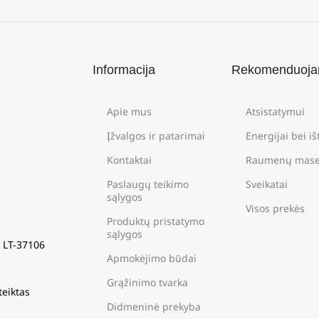
Informacija
Rekomenduoj
Apie mus
Atsistatymui
Įžvalgos ir patarimai
Energijai bei i
Kontaktai
Raumenų mase
Paslaugų teikimo
Sveikatai
sąlygos
Visos prekės
Produktų pristatymo
sąlygos
s LT-37106
Apmokėjimo būdai
Grąžinimo tvarka
teiktas
Didmeninė prekyba