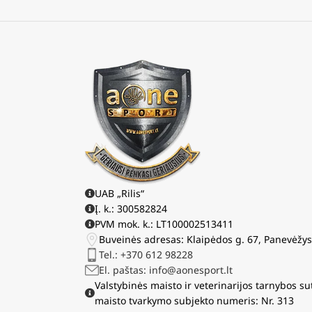
UAB „Rilis“
Į. k.: 300582824
PVM mok. k.: LT100002513411
Buveinės adresas: Klaipėdos g. 67, Panevėžy
Tel.: +370 612 98228
El. paštas: info@aonesport.lt
Valstybinės maisto ir veterinarijos tarnybos su
maisto tvarkymo subjekto numeris: Nr. 313