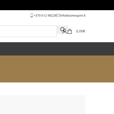
+370 612 98228
info@aonesport.lt
0,00
€