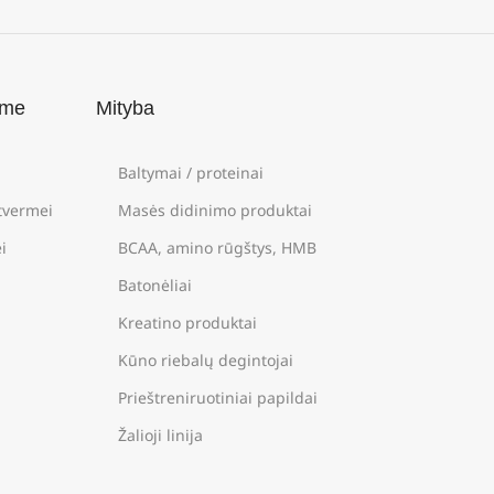
ame
Mityba
Baltymai / proteinai
štvermei
Masės didinimo produktai
i
BCAA, amino rūgštys, HMB
Batonėliai
Kreatino produktai
Kūno riebalų degintojai
Prieštreniruotiniai papildai
Žalioji linija