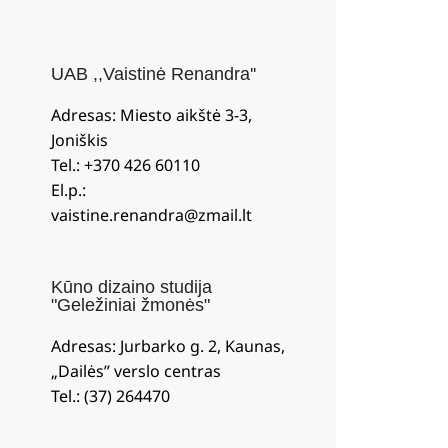
UAB ,,Vaistinė Renandra''
Adresas: Miesto aikštė 3-3,
Joniškis
Tel.: +370 426 60110
El.p.:
vaistine.renandra@zmail.lt
Kūno dizaino studija
"Geležiniai žmonės"
Adresas: Jurbarko g. 2, Kaunas,
„Dailės” verslo centras
Tel.: (37) 264470