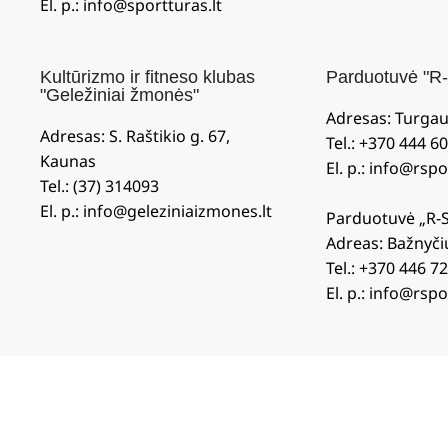
El. p.: info@sportturas.lt
Kultūrizmo ir fitneso klubas
Parduotuvė "R-
"Geležiniai žmonės"
Adresas: Turgaus
Adresas: S. Raštikio g. 67,
Tel.: +370 444 6
Kaunas
El. p.: info@rspo
Tel.: (37) 314093
El. p.: info@geleziniaizmones.lt
Parduotuvė „R-
Adreas: Bažnyči
Tel.: +370 446 7
El. p.: info@rspo