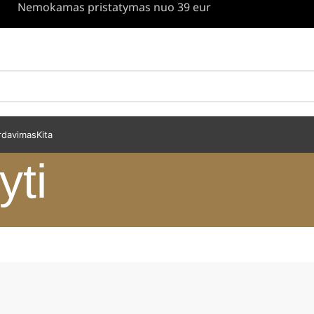
Nemokamas pristatymas nuo 39 eur
rdavimas
Kita
yti