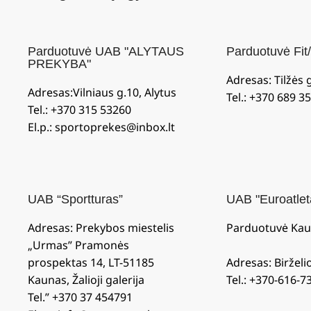
Parduotuvė UAB "ALYTAUS
Parduotuvė Fit/
PREKYBA"
Adresas: Tilžės g.
Adresas:Vilniaus g.10, Alytus
Tel.: +370 689 3
Tel.: +370 315 53260
El.p.: sportoprekes@inbox.lt
UAB “Sportturas”
UAB "Euroatlet
Adresas: Prekybos miestelis
Parduotuvė Kau
„Urmas” Pramonės
prospektas 14, LT-51185
Adresas: Birželi
Kaunas, Žalioji galerija
Tel.: +370-616-7
Tel.” +370 37 454791