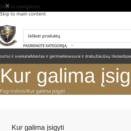
Skip to navigation
Skip to main content
PASIRINKITE KATEGORIJĄ
portui ir sveikatai
Maistas ir gėrimai
Aksesurai ir drabužiai
Jūsų tikslas
Išpa
Kur galima įsig
Pagrindinis
Kur galima įsigyti
Kur galima įsigyti