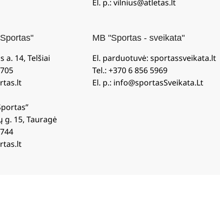
El. p.: vilnius@atletas.lt
Sportas"
MB "Sportas - sveikata"
 a. 14, Telšiai
El. parduotuvė: sportassveikata.lt
0705
Tel.: +370 6 856 5969
rtas.lt
El. p.: info@sportasSveikata.Lt
Sportas”
ų g. 15, Tauragė
2744
rtas.lt