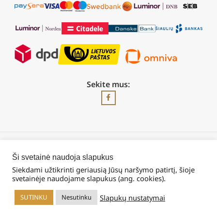
Sekite mus:
2026 © Visos teisės saugomos | UAB „Rilis“
Ši svetainė naudoja slapukus
Siekdami užtikrinti geriausią Jūsų naršymo patirtį, šioje
svetainėje naudojame slapukus (ang. cookies).
Slapukų nustatymai
SUTINKU
Nesutinku
rduotuvė
Filters
Krepšelis
Mano paskyra