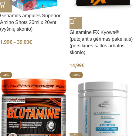
Geriamos ampulės Superior
Amino Shots 20ml x 20vnt
(vyšnių skonio)
Glutamine FX Kyowa®
(putojantis gėrimas pakeliais)
1,99
€
–
39,00
€
(persikinės šaltos arbatos
skonio)
14,99
€
-4%
-20%