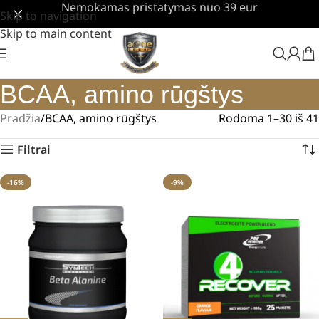
Nemokamas pristatymas nuo 39 eur
Skip to navigation
Skip to main content
BCAA, amino rūgštys
Pradžia
BCAA, amino rūgštys
Rodoma 1–30 iš 41
Filtrai
-16%
-9%