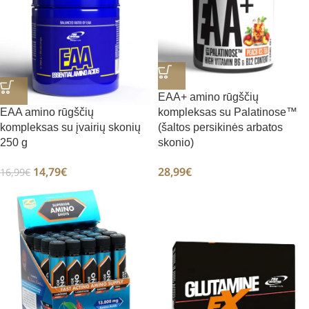
EAA+ amino rūgščių
EAA amino rūgščių
kompleksas su Palatinose™
kompleksas su įvairių skonių
(šaltos persikinės arbatos
250 g
skonio)
14,79
€
28,99
€
16,99
€