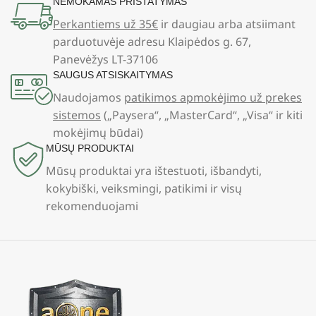
NEMOKAMAS PRISTATYMAS
Perkantiems už 35€
ir daugiau arba atsiimant
parduotuvėje adresu Klaipėdos g. 67,
Panevėžys LT-37106
SAUGUS ATSISKAITYMAS
Naudojamos
patikimos apmokėjimo už prekes
sistemos
(„Paysera“, „MasterCard“, „Visa“ ir kiti
mokėjimų būdai)
MŪSŲ PRODUKTAI
Mūsų produktai yra ištestuoti, išbandyti,
kokybiški, veiksmingi, patikimi ir visų
rekomenduojami