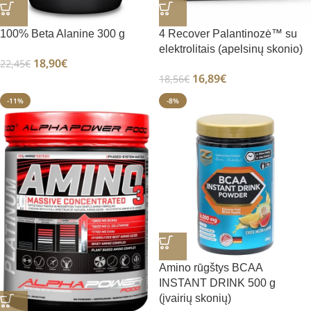
100% Beta Alanine 300 g
4 Recover Palantinozė™ su
elektrolitais (apelsinų skonio)
18,90
€
22,45
€
16,89
€
18,56
€
-11%
-8%
Amino rūgštys BCAA
INSTANT DRINK 500 g
(įvairių skonių)