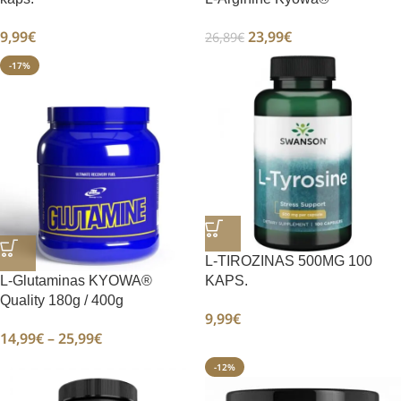
9,99
€
23,99
€
26,89
€
-17%
L-TIROZINAS 500MG 100
L-Glutaminas KYOWA®
KAPS.
Quality 180g / 400g
9,99
€
14,99
€
–
25,99
€
-12%