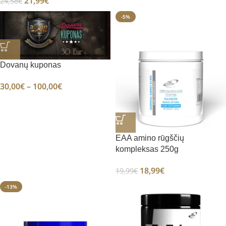
21,99
€
24,58
€
-5%
Dovanų kuponas
30,00
€
–
100,00
€
EAA amino rūgščių
kompleksas 250g
18,99
€
19,99
€
-13%