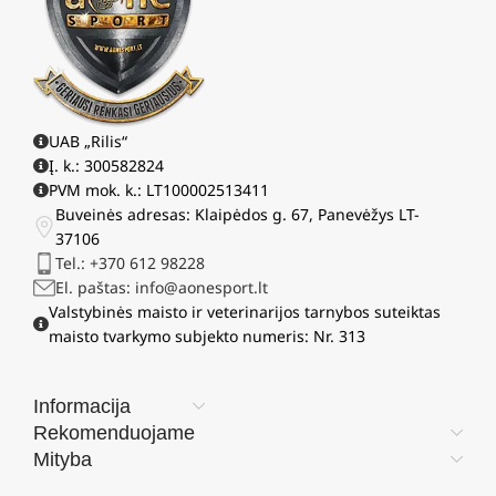
UAB „Rilis“
Į. k.: 300582824
PVM mok. k.: LT100002513411
Buveinės adresas: Klaipėdos g. 67, Panevėžys LT-
37106
Tel.: +370 612 98228
El. paštas: info@aonesport.lt
Valstybinės maisto ir veterinarijos tarnybos suteiktas
maisto tvarkymo subjekto numeris: Nr. 313
Informacija
Rekomenduojame
Mityba