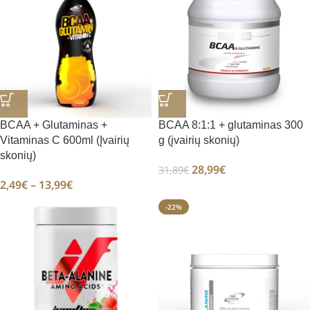
BCAA + Glutaminas +
BCAA 8:1:1 + glutaminas 300
Vitaminas C 600ml (Įvairių
g (įvairių skonių)
skonių)
28,99
€
31,89
€
2,49
€
–
13,99
€
-22%