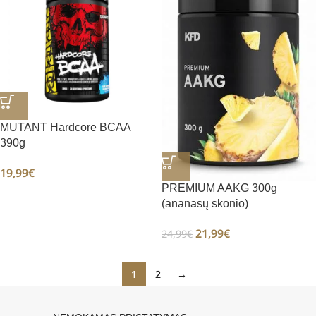
MUTANT Hardcore BCAA
390g
19,99
€
PREMIUM AAKG 300g
(ananasų skonio)
21,99
€
24,99
€
1
2
→