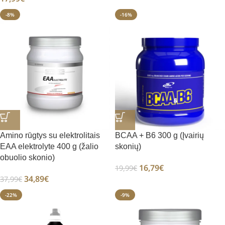
-8%
-16%
Amino rūgtys su elektrolitais
BCAA + B6 300 g (Įvairių
EAA elektrolyte 400 g (žalio
skonių)
obuolio skonio)
16,79
€
19,99
€
34,89
€
37,99
€
-22%
-9%