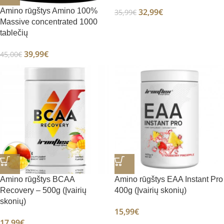
32,99
€
Amino rūgštys Amino 100%
35,99
€
Massive concentrated 1000
tablečių
39,99
€
45,00
€
Amino rūgštys BCAA
Amino rūgštys EAA Instant Pro
Recovery – 500g (Įvairių
400g (Įvairių skonių)
skonių)
15,99
€
17,99
€