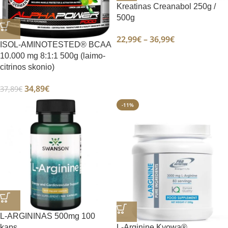
Kreatinas Creanabol 250g /
500g
22,99
€
–
36,99
€
ISOL-AMINOTESTED® BCAA
10.000 mg 8:1:1 500g (laimo-
citrinos skonio)
34,89
€
37,89
€
-11%
L-ARGININAS 500mg 100
kaps.
L-Arginine Kyowa®