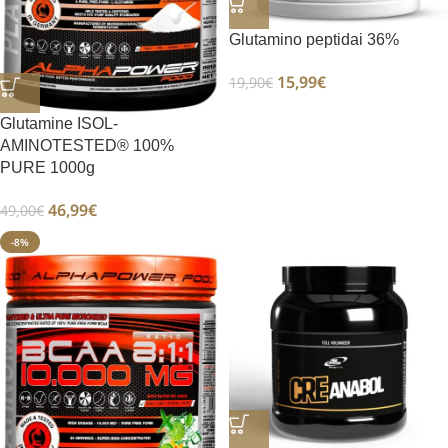
Glutamino peptidai 36%
15,99
€
19,90
€
Glutamine ISOL-
AMINOTESTED® 100%
PURE 1000g
46,99
€
49,00
€
-8%