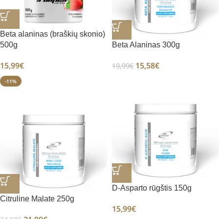
Beta alaninas (braškių skonio)
500g
Beta Alaninas 300g
15,99
€
15,58
€
19,99
€
-11%
D-Asparto rūgštis 150g
Citruline Malate 250g
15,99
€