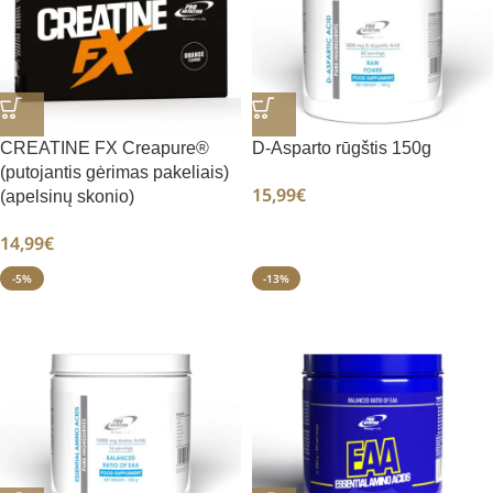
CREATINE FX Creapure®
D-Asparto rūgštis 150g
(putojantis gėrimas pakeliais)
15,99
€
(apelsinų skonio)
14,99
€
-5%
-13%