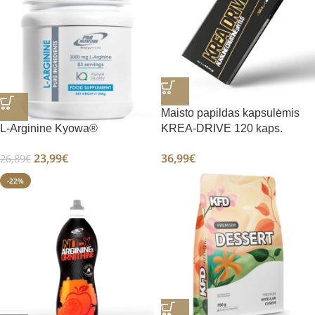
Maisto papildas kapsulėmis
L-Arginine Kyowa®
KREA-DRIVE 120 kaps.
23,99
€
36,99
€
26,89
€
-22%