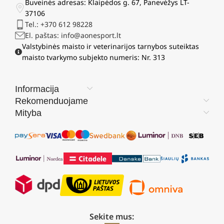
Buveinės adresas: Klaipėdos g. 67, Panevėžys LT-
37106
Tel.: +370 612 98228
El. paštas: info@aonesport.lt
Valstybinės maisto ir veterinarijos tarnybos suteiktas
maisto tvarkymo subjekto numeris: Nr. 313
Informacija
Rekomenduojame
Mityba
Sekite mus: