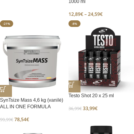
1000 ml
12,89
€
–
24,59
€
-21%
-8%
Testo Shot 20 x 25 ml
SynTsize Mass 4,6 kg (vanilė)
ALL IN ONE FORMULA
33,99
€
36,99
€
78,54
€
99,99
€