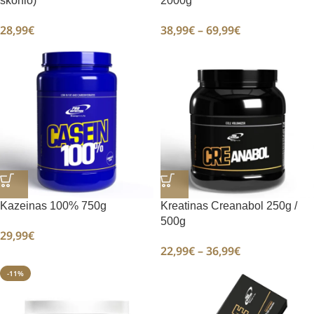
skonio)
2000g
28,99
€
38,99
€
–
69,99
€
Kazeinas 100% 750g
Kreatinas Creanabol 250g /
500g
29,99
€
22,99
€
–
36,99
€
-11%