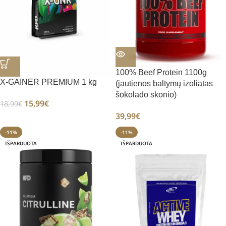
100% Beef Protein 1100g
X-GAINER PREMIUM 1 kg
(jautienos baltymų izoliatas
šokolado skonio)
15,99
€
18,99
€
39,99
€
-11%
-11%
IŠPARDUOTA
IŠPARDUOTA