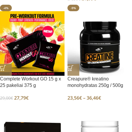
-4%
-9%
Complete Workout GO 15 g x
Creapure® kreatino
25 pakeliai 375 g
monohydratas 250g / 500g
27,79
€
23,56
€
–
36,46
€
29,00
€