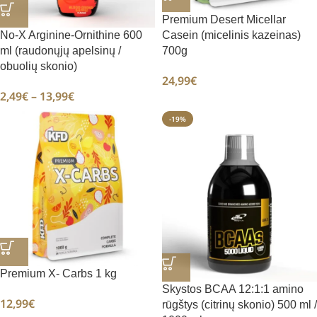
Premium Desert Micellar
No-X Arginine-Ornithine 600
Casein (micelinis kazeinas)
ml (raudonųjų apelsinų /
700g
obuolių skonio)
24,99
€
2,49
€
–
13,99
€
-19%
Premium X- Carbs 1 kg
Skystos BCAA 12:1:1 amino
12,99
€
rūgštys (citrinų skonio) 500 ml /