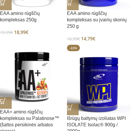
EAA amino rūgščių
EAA amino rūgščių
kompleksas 250g
kompleksas su įvairių skonių
250 g
18,99
€
19,99
€
14,79
€
16,99
€
-22%
EAA+ amino rūgščių
kompleksas su Palatinose™
Išrūgų baltymų izoliatas WPI
(šaltos persikinės arbatos
ISOLATE Isolac® 900g /