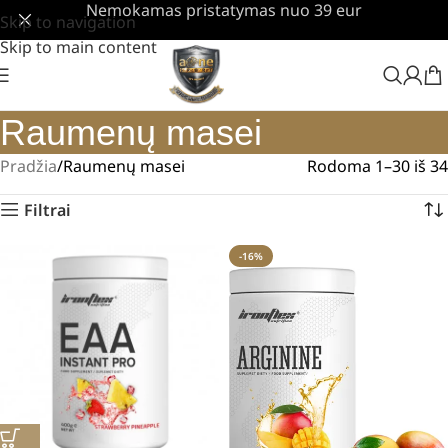
Nemokamas pristatymas nuo 39 eur
Skip to navigation
Skip to main content
Raumenų masei
Pradžia
Raumenų masei
Rodoma 1–30 iš 34
Filtrai
-16%