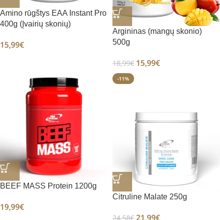
Amino rūgštys EAA Instant Pro
400g (Įvairių skonių)
Argininas (mangų skonio)
500g
15,99
€
15,99
€
18,99
€
-11%
BEEF MASS Protein 1200g
Citruline Malate 250g
19,99
€
21,99
€
24,58
€