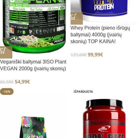
Whey Protein (pieno išrūgų
baltymai) 4000g (įvairių
skonių) TOP KAINA!
99,99
€
129,00
€
Veganiški baltymai 3ISO Plant
VEGAN 2000g (įvairių skonių)
54,99
€
65,58
€
-16%
IŠPARDUOTA