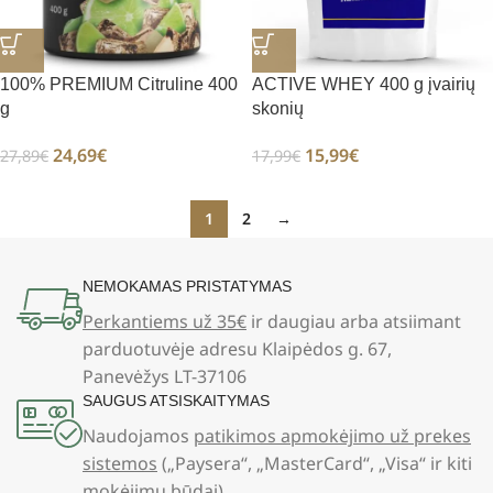
100% PREMIUM Citruline 400
ACTIVE WHEY 400 g įvairių
g
skonių
24,69
€
15,99
€
27,89
€
17,99
€
1
2
→
NEMOKAMAS PRISTATYMAS
Perkantiems už 35€
ir daugiau arba atsiimant
parduotuvėje adresu Klaipėdos g. 67,
Panevėžys LT-37106
SAUGUS ATSISKAITYMAS
Naudojamos
patikimos apmokėjimo už prekes
sistemos
(„Paysera“, „MasterCard“, „Visa“ ir kiti
mokėjimų būdai)