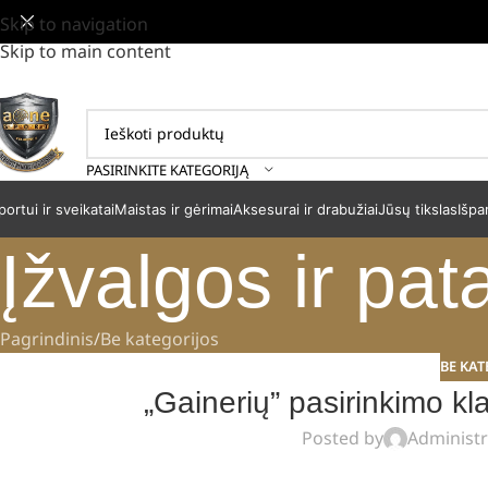
Skip to navigation
Skip to main content
PASIRINKITE KATEGORIJĄ
portui ir sveikatai
Maistas ir gėrimai
Aksesurai ir drabužiai
Jūsų tikslas
Išpa
Įžvalgos ir pat
Pagrindinis
Be kategorijos
BE KAT
„Gainerių” pasirinkimo kl
Posted by
Administr