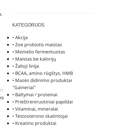
o.
KATEGORIJOS
• Akcija
• Zoe probiotis maistas
• Memelio fermentuotas
• Maistas be kalorijų
• Žalioji linija
• BCAA, amino rūgštys, HMB
• Masės didinimo produktai
"Gaineriai"
er
• Baltymai / proteinai
mi
• Prieštreniruotiniai papildai
• Vitaminai, mineralai
• Testosterono skatintojai
• Kreatino produktai