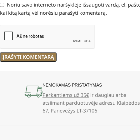
Noriu savo interneto naršyklėje išsaugoti vardą, el. pašto
kai kitą kartą vėl norėsiu parašyti komentarą.
NEMOKAMAS PRISTATYMAS
Perkantiems už 35€
ir daugiau arba
atsiimant parduotuvėje adresu Klaipėdos
67, Panevėžys LT-37106