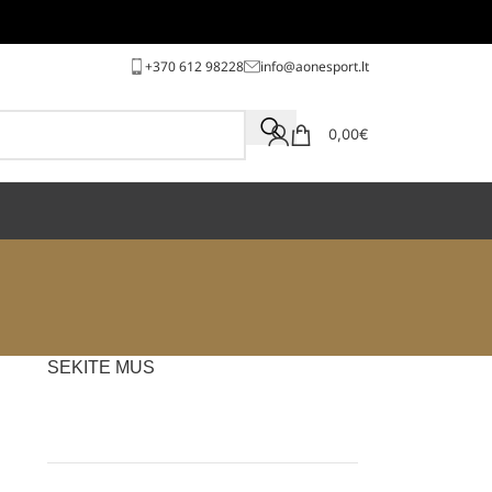
+370 612 98228
info@aonesport.lt
0,00
€
SEKITE MUS