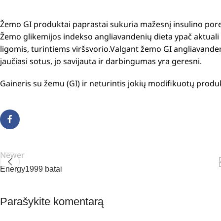
Žemo GI produktai paprastai sukuria mažesnį insulino porei
Žemo glikemijos indekso angliavandenių dieta ypač aktuali 
ligomis, turintiems viršsvorio.Valgant žemo GI angliavandeni
jaučiasi sotus, jo savijauta ir darbingumas yra geresni.
Gaineris su žemu (GI) ir neturintis jokių modifikuotų prod
Newer
Energy1999 batai
Parašykite komentarą