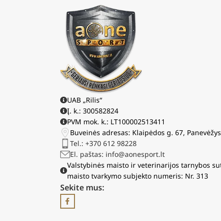
UAB „Rilis“
Į. k.: 300582824
PVM mok. k.: LT100002513411
Buveinės adresas: Klaipėdos g. 67, Panevėžy
Tel.: +370 612 98228
El. paštas: info@aonesport.lt
Valstybinės maisto ir veterinarijos tarnybos su
maisto tvarkymo subjekto numeris: Nr. 313
Sekite mus: