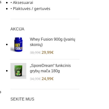
s
• Aksesuarai
• Plaktuvės / gertuvės
AKCIJA
Whey Fusion 900g (įvairių
skonių)
29,99
€
38,99
€
„SporeDream“ funkcinis
grybų mača 180g
24,99
€
34,99
€
o
SEKITE MUS