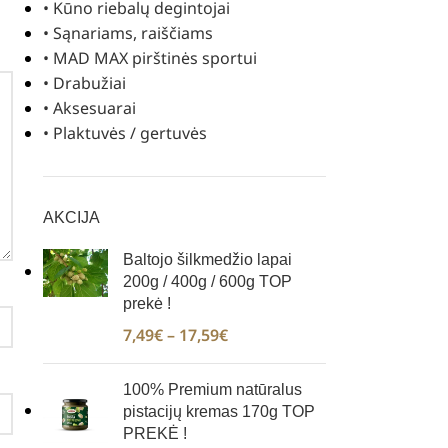
• Kūno riebalų degintojai
• Sąnariams, raiščiams
• MAD MAX pirštinės sportui
• Drabužiai
• Aksesuarai
• Plaktuvės / gertuvės
AKCIJA
Baltojo šilkmedžio lapai
200g / 400g / 600g TOP
prekė !
7,49
€
–
17,59
€
100% Premium natūralus
pistacijų kremas 170g TOP
PREKĖ !