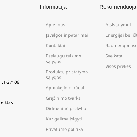
Informacija
Rekomenduoj
Apie mus
Atsistatymui
Įžvalgos ir patarimai
Energijai bei i
Kontaktai
Raumenų mase
Paslaugų teikimo
Sveikatai
sąlygos
Visos prekės
Produktų pristatymo
sąlygos
s LT-37106
Apmokėjimo būdai
Grąžinimo tvarka
teiktas
Didmeninė prekyba
Kur galima įsigyti
Privatumo politika