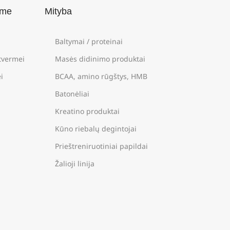
ame
Mityba
Baltymai / proteinai
štvermei
Masės didinimo produktai
i
BCAA, amino rūgštys, HMB
Batonėliai
Kreatino produktai
Kūno riebalų degintojai
Prieštreniruotiniai papildai
Žalioji linija