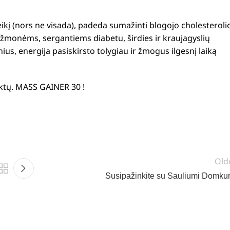
kį (nors ne visada), padeda sumažinti blogojo cholesteroli
žmonėms, sergantiems diabetu, širdies ir kraujagyslių
us, energija pasiskirsto tolygiau ir žmogus ilgesnį laiką
uktų. MASS GAINER 30 !
Old
Susipažinkite su Sauliumi Domku