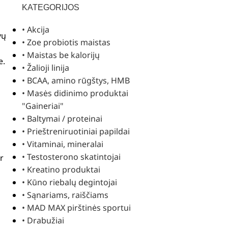
KATEGORIJOS
• Akcija
vų
• Zoe probiotis maistas
• Maistas be kalorijų
e.
• Žalioji linija
• BCAA, amino rūgštys, HMB
• Masės didinimo produktai
"Gaineriai"
• Baltymai / proteinai
• Prieštreniruotiniai papildai
• Vitaminai, mineralai
• Testosterono skatintojai
r
• Kreatino produktai
• Kūno riebalų degintojai
• Sąnariams, raiščiams
• MAD MAX pirštinės sportui
• Drabužiai