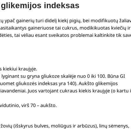
r glikemijos indeksas
 ypač gainerių turi didelį kiekį pigių, bei modifikuotų žalia
pasitaikantys gaineriuose tai cukrus, modikikuotas kviečių ir
ėties, tai vėliau esant sveikatos problemai kaltinkite tik sav
kiekiui kraujyje.
 lyginant su gryna gliukoze skalėje nuo 0 iki 100. Būna GI
(tuomet gliukozės indeksas yra 140). Aukšto glikemijos
avandeniai. Juos vartojant cukraus kiekis kraujyje (o kartu i
idutinio, virš 70 – aukšto.
ržovių (išskyrus bulves, moliūgus ir arbūzus), linų sėmenys,