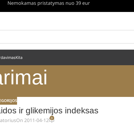
Nemokamas pristatymas nuo 39 eur
rdavimas
Kita
arimai
EGORIJOS
aidos ir glikemijos indeksas
0
atorius
On 2011-04-12