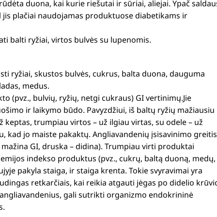
rūdėta duona, kai kurie riešutai ir sūriai, aliejai. Ypač saldau
ėl jis plačiai naudojamas produktuose diabetikams ir
ti balti ryžiai, virtos bulvės su lupenomis.
sti ryžiai, skustos bulvės, cukrus, balta duona, dauguma
oladas, medus.
to (pvz., bulvių, ryžių, netgi cukraus) GI vertinimų.
Jie
šimo ir laikymo būdo. Pavyzdžiui, iš baltų ryžių mažiausiu
 keptas, trumpiau virtos – už ilgiau virtas, su odele – už
u, kad jo maiste pakaktų. Angliavandenių įsisavinimo greitis
, mažina GI, druska – didina). Trumpiau virti produktai
likemijos indekso produktus (pvz., cukrų, baltą duoną, medų,
aujyje pakyla staiga, ir staiga krenta. Tokie svyravimai yra
ingas retkarčiais, kai reikia atgauti jėgas po didelio krūvi
angliavandenius, gali sutrikti organizmo endokrininė
s.