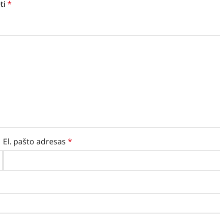
ėti
*
El. pašto adresas
*