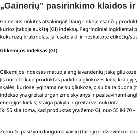
„Gainerių” pasirinkimo klaidos i
Gainerius rinkitės atsakingai! Daug rinkoje esančių produktų
kurios įtakoja aukštą (GI) indeksą. Pagrindiniai ingidientai 
kukuruzų krakmolas. Jai esate akli ir neskaitote etikečių/sud
Glikemijos indeksas (GI)
G
likemijos indeksas matuoja angliavandenių įtaką gliukozės 
Jis nurodo kaip produktas padidina gliukozės kiekį kraujyje,
skalės, kuriose lyginama ne su gliukoze, o su balta duona 
indekso yra greitai organizme skylanys ir pasisavinami angli
energijos kiekis) staiga pakyla ir greitai vėl nukrinta.
Iki 55 skaitoma, kad produktas yra žemo GI, nuo 55 iki 70 – v
Žemu GI pasižymi dauguma vaisių (tarp jų ir džiovinti) ir da