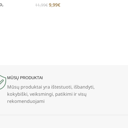
o,
9,99
€
11,99
€
MŪSŲ PRODUKTAI
Mūsų produktai yra ištestuoti, išbandyti,
kokybiški, veiksmingi, patikimi ir visų
rekomenduojami