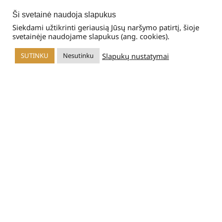
Tel.: +370 612 98228
Ši svetainė naudoja slapukus
El. paštas: info@aonesport.lt
Siekdami užtikrinti geriausią Jūsų naršymo patirtį, šioje
Valstybinės maisto ir veterinarijos tarnybos suteiktas
svetainėje naudojame slapukus (ang. cookies).
maisto tvarkymo subjekto numeris: Nr. 313
Slapukų nustatymai
SUTINKU
Nesutinku
rduotuvė
Filters
Krepšelis
Mano paskyra
Informacija
Rekomenduojame
Mityba
Sekite mus: