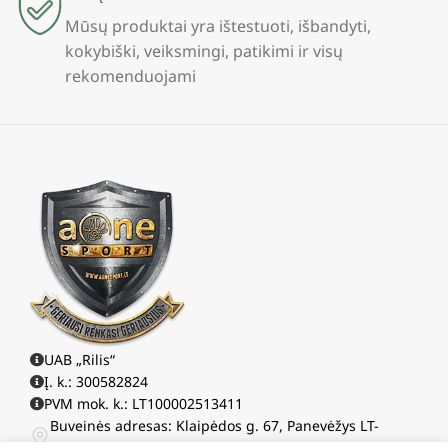
Mūsų produktai yra ištestuoti, išbandyti,
kokybiški, veiksmingi, patikimi ir visų
rekomenduojami
UAB „Rilis“
Į. k.: 300582824
PVM mok. k.: LT100002513411
Buveinės adresas: Klaipėdos g. 67, Panevėžys LT-
37106