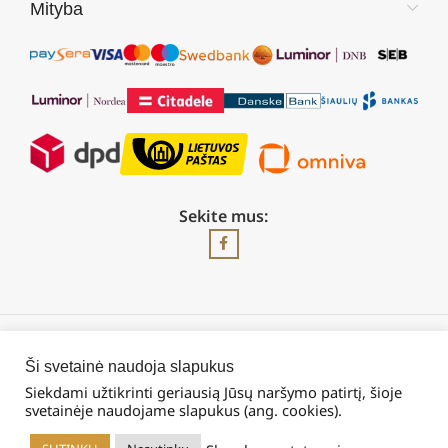
Mityba
Sekite mus:
2026 © Visos teisės saugomos | UAB „Rilis“
Ši svetainė naudoja slapukus
Siekdami užtikrinti geriausią Jūsų naršymo patirtį, šioje
svetainėje naudojame slapukus (ang. cookies).