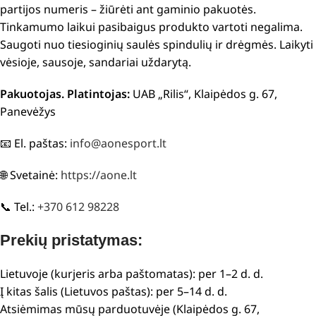
partijos numeris – žiūrėti ant gaminio pakuotės.
Tinkamumo laikui pasibaigus produkto vartoti negalima.
Saugoti nuo tiesioginių saulės spindulių ir drėgmės. Laikyti
vėsioje, sausoje, sandariai uždarytą.
Pakuotojas. Platintojas:
UAB „Rilis“, Klaipėdos g. 67,
Panevėžys
📧 El. paštas:
info@aonesport.lt
🌐 Svetainė:
https://aone.lt
📞 Tel.:
+370 612 98228
Prekių pristatymas:
Lietuvoje (kurjeris arba paštomatas): per 1–2 d. d.
Į kitas šalis (Lietuvos paštas): per 5–14 d. d.
Atsiėmimas mūsų parduotuvėje (Klaipėdos g. 67,