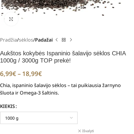
Padidinti
Pradžia
sėklos
Padažai
Aukštos kokybės Ispaninio šalavijo sėklos CHIA
1000g / 3000g TOP prekė!
6,99
€
–
18,99
€
Chia, ispaninio šalavijo sėklos – tai puikiausia žarnyno
šluota ir Omega-3 šaltinis.
KIEKIS
Išvalyti