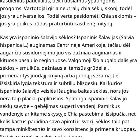
kasdienius patiekalus, tiek ruošiamus ypatingoms
progoms.
Vartotojai giria neutralų chia sėklų skonį, todėl
jos yra universalios.
Todėl verta pasidomėti Chia sėklomis –
jos yra puikus būdas praturtinti kasdienę mitybą.
Kas yra ispaninio šalavijo sėklos?
Ispaninis šalavijas (Salvia
hispanica L.) auginamas Centrinėje Amerikoje, tačiau dėl
augančio susidomėjimo juo vis dažniau auginamas ir
kituose pasaulio regionuose.
Valgomoji šio augalo dalis yra
sėklos – smulkūs, dažniausiai tamsūs grūdeliai,
primenantys juodąjį kmyną arba juodąjį sezamą.
Jie
išsiskiria lygia tekstūra ir subtiliu blizgesiu.
Kai kurios
ispaninio šalavijo veislės išaugina baltas sėklas, nors jos
nėra taip plačiai paplitusios.
Ypatinga ispaninio šalavijo
sėklų savybė – gebėjimas sugerti vandenį.
Pamirkus
vandenyje ar kitame skystyje Chia pastebimai išsipučia, net
kelis kartus padidina savo apimtį ir svorį.
Sėklos taip pat
tampa minkštesnės ir savo konsistencija primena kruopas.
Su jais paruoštas valgis sotus ilgam.