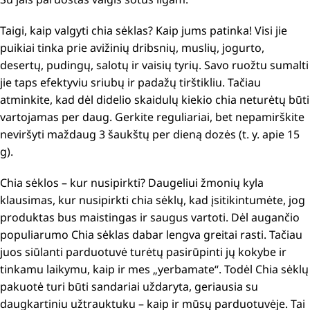
Taigi, kaip valgyti chia sėklas?
Kaip jums patinka!
Visi jie
puikiai tinka prie avižinių dribsnių, muslių, jogurto,
desertų, pudingų, salotų ir vaisių tyrių.
Savo ruožtu sumalti
jie taps efektyviu sriubų ir padažų tirštikliu.
Tačiau
atminkite, kad dėl didelio skaidulų kiekio chia neturėtų būti
vartojamas per daug.
Gerkite reguliariai, bet nepamirškite
neviršyti maždaug 3 šaukštų per dieną dozės (t. y. apie 15
g).
Chia sėklos – kur nusipirkti?
Daugeliui žmonių kyla
klausimas, kur nusipirkti chia sėklų, kad įsitikintumėte, jog
produktas bus maistingas ir saugus vartoti.
Dėl augančio
populiarumo Chia sėklas dabar lengva greitai rasti.
Tačiau
juos siūlanti parduotuvė turėtų pasirūpinti jų kokybe ir
tinkamu laikymu, kaip ir mes „yerbamate“.
Todėl Chia sėklų
pakuotė turi būti sandariai uždaryta, geriausia su
daugkartiniu užtrauktuku – kaip ir mūsų parduotuvėje.
Tai