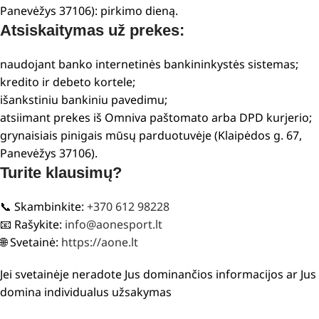
Panevėžys 37106): pirkimo dieną.
Atsiskaitymas už prekes:
naudojant banko internetinės bankininkystės sistemas;
kredito ir debeto kortele;
išankstiniu bankiniu pavedimu;
atsiimant prekes iš Omniva paštomato arba DPD kurjerio;
grynaisiais pinigais mūsų parduotuvėje (Klaipėdos g. 67,
Panevėžys 37106).
Turite klausimų?
📞 Skambinkite:
+370 612 98228
📧 Rašykite:
info@aonesport.lt
🌐 Svetainė:
https://aone.lt
Jei svetainėje neradote Jus dominančios informacijos ar Jus
domina individualus užsakymas