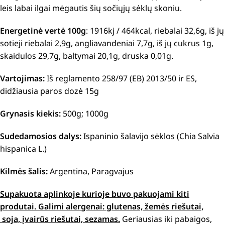
leis labai ilgai mėgautis šių sočiųjų sėklų skoniu.
Energetinė vertė 100g
: 1916kj / 464kcal, riebalai 32,6g, iš jų
sotieji riebalai 2,9g, angliavandeniai 7,7g, iš jų cukrus 1g,
skaidulos 29,7g, baltymai 20,1g, druska 0,01g.
Vartojimas:
Iš reglamento 258/97 (EB) 2013/50 ir ES,
didžiausia paros dozė 15g
Grynasis kiekis:
500g; 1000g
Sudedamosios dalys:
Ispaninio šalavijo sėklos (Chia Salvia
hispanica L.)
Kilmės šalis:
Argentina, Paragvajus
Supakuota aplinkoje kurioje buvo pakuojami kiti
produtai.
Galimi alergenai: g
lutenas, žemės riešutai,
soja, įvairūs riešutai, sezamas.
Geriausias iki pabaigos,