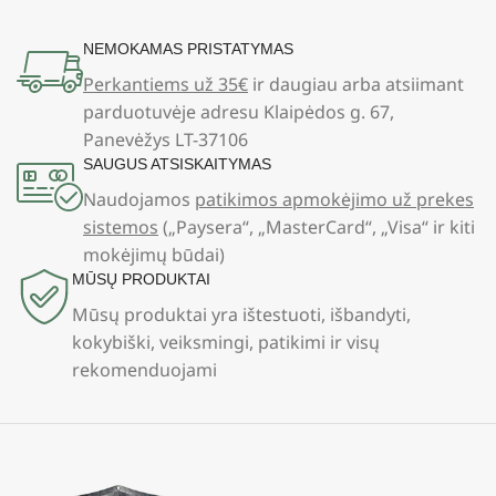
NEMOKAMAS PRISTATYMAS
Perkantiems už 35€
ir daugiau arba atsiimant
parduotuvėje adresu Klaipėdos g. 67,
Panevėžys LT-37106
SAUGUS ATSISKAITYMAS
Naudojamos
patikimos apmokėjimo už prekes
sistemos
(„Paysera“, „MasterCard“, „Visa“ ir kiti
mokėjimų būdai)
MŪSŲ PRODUKTAI
Mūsų produktai yra ištestuoti, išbandyti,
kokybiški, veiksmingi, patikimi ir visų
rekomenduojami