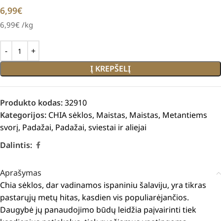
6,99
€
6,99
€
/kg
Į KREPŠELĮ
Produkto kodas:
32910
Kategorijos:
CHIA sėklos
,
Maistas
,
Maistas
,
Metantiems
svorį
,
Padažai
,
Padažai, sviestai ir aliejai
Dalintis:
Aprašymas
Chia sėklos, dar vadinamos ispaniniu šalaviju, yra tikras
pastarųjų metų hitas, kasdien vis populiarėjančios.
Daugybė jų panaudojimo būdų leidžia paįvairinti tiek