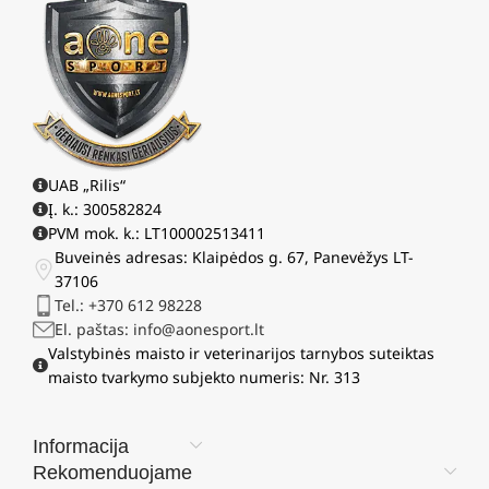
UAB „Rilis“
Į. k.: 300582824
PVM mok. k.: LT100002513411
Buveinės adresas: Klaipėdos g. 67, Panevėžys LT-
37106
Tel.: +370 612 98228
El. paštas: info@aonesport.lt
Valstybinės maisto ir veterinarijos tarnybos suteiktas
maisto tvarkymo subjekto numeris: Nr. 313
Informacija
Rekomenduojame