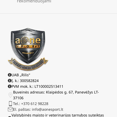
rekomenduojami
UAB „Rilis“
Į. k.: 300582824
PVM mok. k.: LT100002513411
Buveinės adresas: Klaipėdos g. 67, Panevėžys LT-
37106
Tel.: +370 612 98228
El. paštas: info@aonesport.lt
Valstybinės maisto ir veterinarijos tarnybos suteiktas