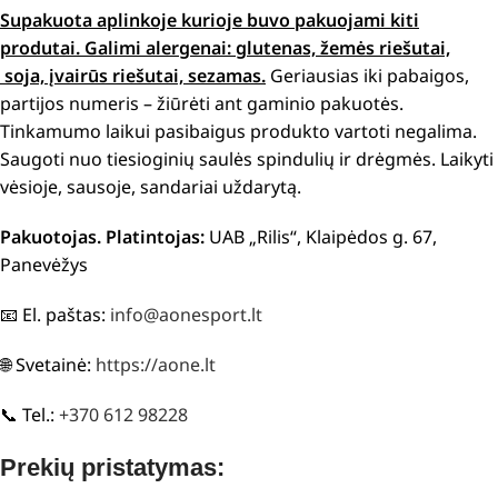
Supakuota aplinkoje kurioje buvo pakuojami kiti
produtai.
Galimi alergenai: g
lutenas, žemės riešutai,
soja, įvairūs riešutai, sezamas.
Geriausias iki pabaigos,
partijos numeris – žiūrėti ant gaminio pakuotės.
Tinkamumo laikui pasibaigus produkto vartoti negalima.
Saugoti nuo tiesioginių saulės spindulių ir drėgmės. Laikyti
vėsioje, sausoje, sandariai uždarytą.
Pakuotojas. Platintojas:
UAB „Rilis“, Klaipėdos g. 67,
Panevėžys
📧 El. paštas:
info@aonesport.lt
🌐 Svetainė:
https://aone.lt
📞 Tel.:
+370 612 98228
Prekių pristatymas: