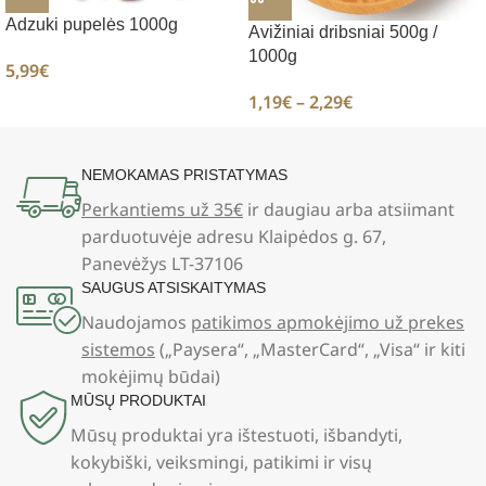
Adzuki pupelės 1000g
Avižiniai dribsniai 500g /
1000g
5,99
€
1,19
€
–
2,29
€
NEMOKAMAS PRISTATYMAS
Perkantiems už 35€
ir daugiau arba atsiimant
parduotuvėje adresu Klaipėdos g. 67,
Panevėžys LT-37106
SAUGUS ATSISKAITYMAS
Naudojamos
patikimos apmokėjimo už prekes
sistemos
(„Paysera“, „MasterCard“, „Visa“ ir kiti
mokėjimų būdai)
MŪSŲ PRODUKTAI
Mūsų produktai yra ištestuoti, išbandyti,
kokybiški, veiksmingi, patikimi ir visų