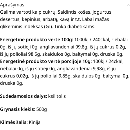
Aprašymas
Galima vartoti kaip cukrų. Saldintis košes, jogurtus,
desertus, kepinius, arbatą, kavą ir t.t. Labai mažas
glikeminis indeksas (GI). Tinka diabetikams.
Energetinė produkto vertė 100g:
1000kj / 240ckal, riebalai
0g, iš jų sotieji 0g, angliavandeniai 99,8g, iš jų cukrus 0,2g,
iš jų polioliai 98,5g, skaidulos 0g, baltymai 0g, druska 0g.
Energetinė produkto vertė porcijoje 10g:
100kj / 24ckal,
riebalai 0g, iš jų sotieji 0g, angliavandeniai 9,98g, iš jų
cukrus 0,02g, iš jų polioliai 9,85g, skaidulos 0g, baltymai 0g,
druska 0g.
Sudedamosios dalys:
ksilitolis
Grynasis kiekis
: 500g
Kilmės šalis:
Kinija