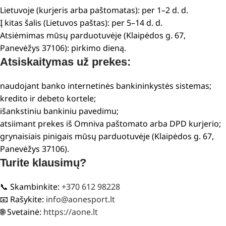
Lietuvoje (kurjeris arba paštomatas): per 1–2 d. d.
Į kitas šalis (Lietuvos paštas): per 5–14 d. d.
Atsiėmimas mūsų parduotuvėje (Klaipėdos g. 67,
Panevėžys 37106): pirkimo dieną.
Atsiskaitymas už prekes:
naudojant banko internetinės bankininkystės sistemas;
kredito ir debeto kortele;
išankstiniu bankiniu pavedimu;
atsiimant prekes iš Omniva paštomato arba DPD kurjerio;
grynaisiais pinigais mūsų parduotuvėje (Klaipėdos g. 67,
Panevėžys 37106).
Turite klausimų?
📞 Skambinkite:
+370 612 98228
📧 Rašykite:
info@aonesport.lt
🌐 Svetainė:
https://aone.lt