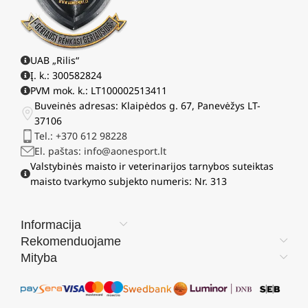
UAB „Rilis“
Į. k.: 300582824
PVM mok. k.: LT100002513411
Buveinės adresas: Klaipėdos g. 67, Panevėžys LT-
37106
Tel.: +370 612 98228
El. paštas: info@aonesport.lt
Valstybinės maisto ir veterinarijos tarnybos suteiktas
maisto tvarkymo subjekto numeris: Nr. 313
Informacija
Rekomenduojame
Mityba