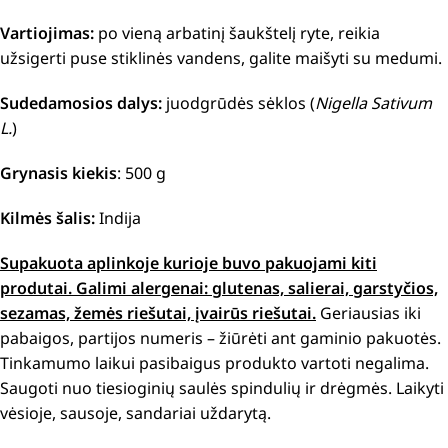
Vartiojimas:
po vieną arbatinį šaukštelį ryte, reikia
užsigerti puse stiklinės vandens, galite maišyti su medumi.
Sudedamosios dalys:
juodgrūdės sėklos (
Nigella Sativum
L.
)
Grynasis kiekis
: 500 g
Kilmės šalis:
Indija
Supakuota aplinkoje kurioje buvo pakuojami kiti
produtai.
Galimi alergenai: g
lutenas, salierai, garstyčios,
sezamas, žemės riešutai, įvairūs riešutai.
Geriausias iki
pabaigos, partijos numeris – žiūrėti ant gaminio pakuotės.
Tinkamumo laikui pasibaigus produkto vartoti negalima.
Saugoti nuo tiesioginių saulės spindulių ir drėgmės. Laikyti
vėsioje, sausoje, sandariai uždarytą.