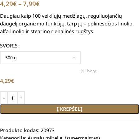
4,29
€
–
7,99
€
Daugiau kaip 100 veikliųjų medžiagų, reguliuojančių
daugelį organizmo funkcijų, tarp jų – polinesočios linolio,
alfa-linolio ir stearino riebalinės rūgštys.
SVORIS
Išvalyti
4,29
€
Į KREPŠELĮ
Produkto kodas:
20973
Kategorija:
Augalų milteliai (supermaistas)