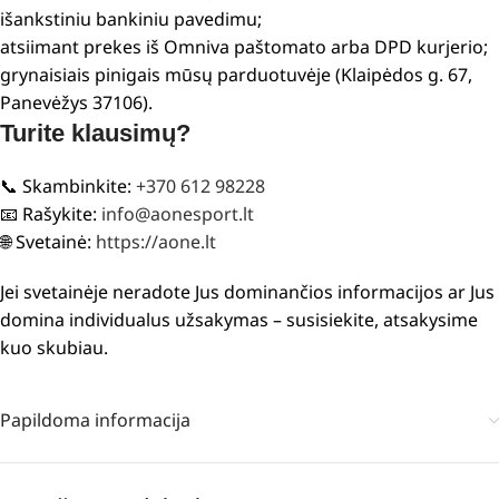
išankstiniu bankiniu pavedimu;
atsiimant prekes iš Omniva paštomato arba DPD kurjerio;
grynaisiais pinigais mūsų parduotuvėje (Klaipėdos g. 67,
Panevėžys 37106).
Turite klausimų?
📞 Skambinkite:
+370 612 98228
📧 Rašykite:
info@aonesport.lt
🌐 Svetainė:
https://aone.lt
Jei svetainėje neradote Jus dominančios informacijos ar Jus
domina individualus užsakymas – susisiekite, atsakysime
kuo skubiau.
Papildoma informacija