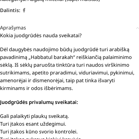
Dalintis:
Aprašymas
Kokia juodgrūdės nauda sveikatai?
Dėl daugybės naudojimo būdų juodgrūdė turi arabišką
pavadinimą „Habbatul barakah“ reiškiančią palaiminimo
sėklą. Iš sėklų paruošta tinktūra turi naudos virškinimo
sutrikimams, apetito praradimui, viduriavimui, pykinimui,
amenorėjai ir dismenorėjai, taip pat tinka išvaryti
kirminams ir odos išbėrimams.
Juodgrūdės privalumų sveikatai:
Gali palaikyti plaukų sveikatą.
Turi įtakos esant
uždegimui.
Turi įtakos kūno svorio kontrolei.