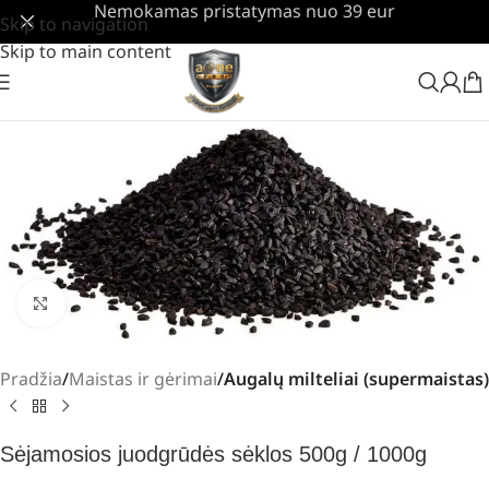
Nemokamas pristatymas nuo 39 eur
Skip to navigation
Skip to main content
Padidinti
Pradžia
Maistas ir gėrimai
Augalų milteliai (supermaistas)
Sėjamosios juodgrūdės sėklos 500g / 1000g