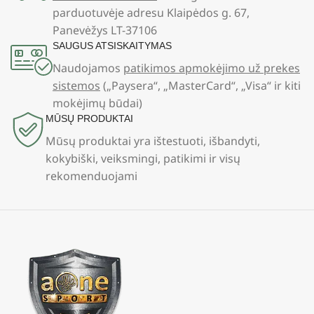
parduotuvėje adresu Klaipėdos g. 67,
Panevėžys LT-37106
SAUGUS ATSISKAITYMAS
Naudojamos
patikimos apmokėjimo už prekes
sistemos
(„Paysera“, „MasterCard“, „Visa“ ir kiti
mokėjimų būdai)
MŪSŲ PRODUKTAI
Mūsų produktai yra ištestuoti, išbandyti,
kokybiški, veiksmingi, patikimi ir visų
rekomenduojami