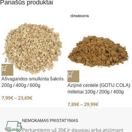
Panašūs produktai
IŠPARDUOTA
Ašvagandos smulkinta šaknis
200g / 400g / 600g
Azijinė centelė (GOTU COLA)
milteliai 100g / 200g / 400g
7,99
€
–
23,69
€
7,89
€
–
29,99
€
NEMOKAMAS PRISTATYMAS
Perkantiems už 35€
ir daugiau arba atsiimant