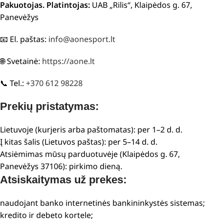
Pakuotojas. Platintojas:
UAB „Rilis“, Klaipėdos g. 67,
Panevėžys
📧 El. paštas:
info@aonesport.lt
🌐 Svetainė:
https://aone.lt
📞 Tel.:
+370 612 98228
Prekių pristatymas:
Lietuvoje (kurjeris arba paštomatas): per 1–2 d. d.
Į kitas šalis (Lietuvos paštas): per 5–14 d. d.
Atsiėmimas mūsų parduotuvėje (Klaipėdos g. 67,
Panevėžys 37106): pirkimo dieną.
Atsiskaitymas už prekes:
naudojant banko internetinės bankininkystės sistemas;
kredito ir debeto kortele;