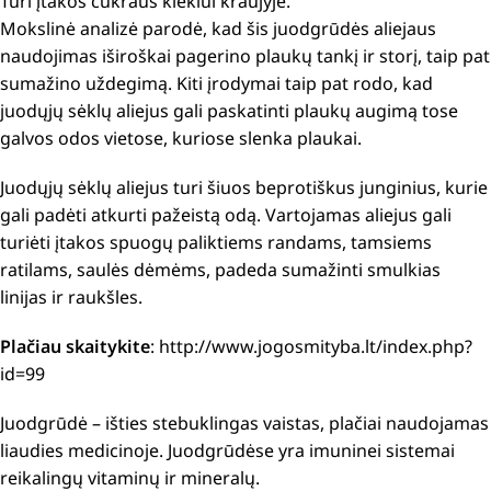
Turi įtakos c
ukraus kiekiui kraujyje.
Mokslinė analizė parodė, kad šis juodgrūdės aliejaus
naudojimas iširoškai pagerino plaukų tankį ir storį, taip pat
sumažino uždegimą.
Kiti įrodymai taip pat rodo, kad
juodųjų sėklų aliejus gali paskatinti plaukų augimą tose
galvos odos vietose, kuriose slenka plaukai.
Juodųjų sėklų aliejus turi šiuos beprotiškus junginius, kurie
gali padėti atkurti pažeistą odą.
Vartojamas
aliejus gali
turiėti įtakos spuogų paliktiems randams, tamsiems
ratilams, saulės dėmėms, padeda sumažinti smulkias
linijas ir raukšles.
Plačiau skaitykite
: http://www.jogosmityba.lt/index.php?
id=99
Juodgrūdė – išties stebuklingas vaistas, plačiai naudojamas
liaudies medicinoje. Juodgrūdėse yra imuninei sistemai
reikalingų vitaminų ir mineralų.