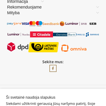
Informacija
Rekomenduojame
Mityba
Sekite mus:
2026 © Visos teisės saugomos | UAB „Rilis“
Ši svetainė naudoja slapukus
Siekdami užtikrinti geriausią Jūsų naršymo patirtį, šioje