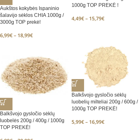
1000g TOP PREKĖ !
Aukštos kokybės Ispaninio
šalavijo sėklos CHIA 1000g /
4,49
€
–
15,79
€
3000g TOP prekė!
6,99
€
–
18,99
€
Balkšvojo gysločio sėklų
luobelių milteliai 200g / 600g /
1000g TOP PREKĖ!
Balkšvojo gysločio sėklų
luobelės 200g / 400g / 1000g
5,99
€
–
16,99
€
TOP PREKĖ!