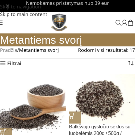
Nemokamas pristatymas nuo 39 eur
Skip to navigation
Skip to main content
Metantiems svorį
Pradžia
Metantiems svorį
Rodomi visi rezultatai: 17
Filtrai
Balkšvojo gysločio sėklos su
luobelėmis 200g / 500g /