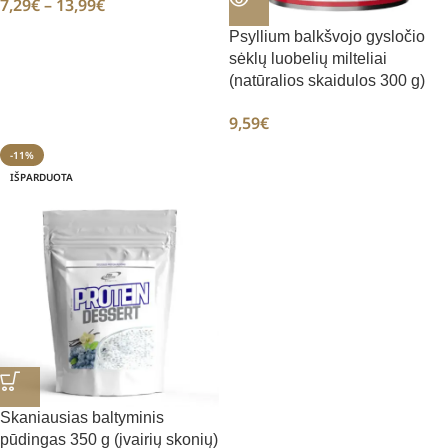
7,29
€
–
13,99
€
Psyllium balkšvojo gysločio
sėklų luobelių milteliai
(natūralios skaidulos 300 g)
9,59
€
-11%
IŠPARDUOTA
Skaniausias baltyminis
pūdingas 350 g (įvairių skonių)