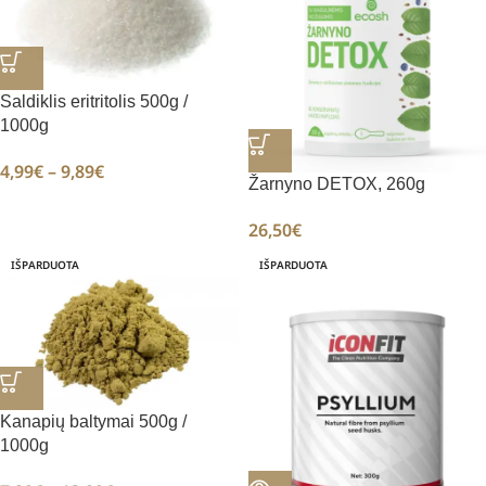
Saldiklis eritritolis 500g /
1000g
4,99
€
–
9,89
€
Žarnyno DETOX, 260g
26,50
€
IŠPARDUOTA
IŠPARDUOTA
Kanapių baltymai 500g /
1000g