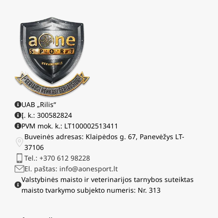
UAB „Rilis“
Į. k.: 300582824
PVM mok. k.: LT100002513411
Buveinės adresas: Klaipėdos g. 67, Panevėžys LT-
37106
Tel.: +370 612 98228
El. paštas: info@aonesport.lt
Valstybinės maisto ir veterinarijos tarnybos suteiktas
maisto tvarkymo subjekto numeris: Nr. 313