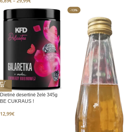
6,89
€
–
29,99
€
-13%
Dietinė desertinė želė 345g
BE CUKRAUS !
12,99
€