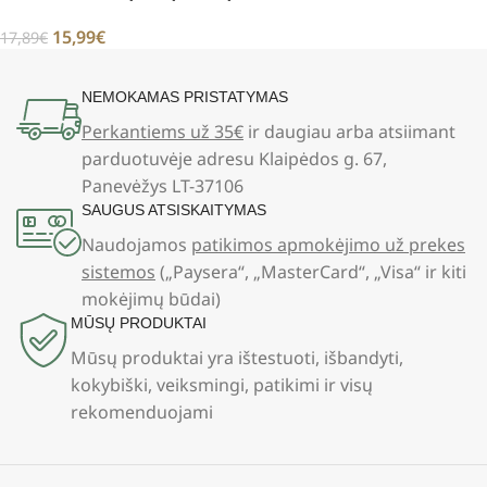
15,99
€
17,89
€
NEMOKAMAS PRISTATYMAS
Perkantiems už 35€
ir daugiau arba atsiimant
parduotuvėje adresu Klaipėdos g. 67,
Panevėžys LT-37106
SAUGUS ATSISKAITYMAS
Naudojamos
patikimos apmokėjimo už prekes
sistemos
(„Paysera“, „MasterCard“, „Visa“ ir kiti
mokėjimų būdai)
MŪSŲ PRODUKTAI
Mūsų produktai yra ištestuoti, išbandyti,
kokybiški, veiksmingi, patikimi ir visų
rekomenduojami