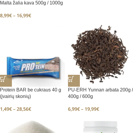
Malta žalia kava 500g / 1000g
8,99
€
–
16,99
€
Protein BAR be cukraus 40 g
PU-ERH Yunnan arbata 200g /
(įvairių skonių)
400g / 600g
1,49
€
–
28,56
€
6,99
€
–
19,99
€