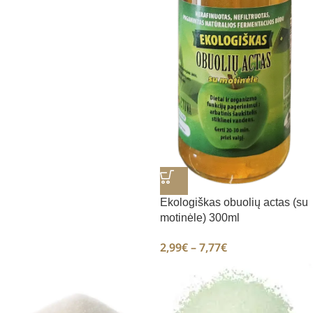
Ekologiškas obuolių actas (su
motinėle) 300ml
2,99
€
–
7,77
€