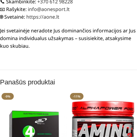
📞 Skambinkite:
+370 612 98228
📧 Rašykite:
info@aonesport.lt
🌐 Svetainė:
https://aone.lt
Jei svetainėje neradote Jus dominančios informacijos ar Jus
domina individualus užsakymas – susisiekite, atsakysime
kuo skubiau.
Panašūs produktai
-9%
-11%