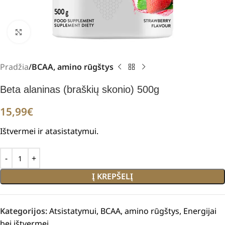
Padidinti
Pradžia
BCAA, amino rūgštys
Beta alaninas (braškių skonio) 500g
15,99
€
Ištvermei ir atasistatymui.
Į KREPŠELĮ
Kategorijos:
Atsistatymui
,
BCAA, amino rūgštys
,
Energijai
bei ištvermei