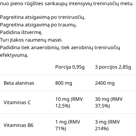
nuo pieno rūgšties sankaupų intensyvių treniruočių metu.
Pagreitina atsigavimą po treniruočių.
Pagreitina atsigavimą po traumų.
Padidina ištvermę.
Turi įtakos raumenų masei.
P
adidina tiek anaerobinių, tiek aerobinių treniruočių
efektyvumą.
Porcija 0,95g
3 porcijos 2,85g
Beta alaninas
800 mg
2400 mg
10 mg (RMV
30 mg (RMV
Vitaminas C
12,5%)
37,5%)
1 mg (RMV
3 mg (RMV
Vitaminas B6
71%)
214%)