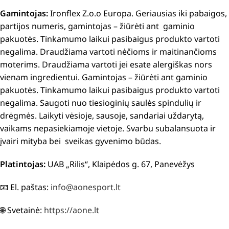
Gamintojas:
Ironflex Z.o.o Europa. Geriausias iki pabaigos,
partijos numeris, gamintojas – žiūrėti ant gaminio
pakuotės. Tinkamumo laikui pasibaigus produkto vartoti
negalima. Draudžiama vartoti nėčioms ir maitinančioms
moterims. Draudžiama vartoti jei esate alergiškas nors
vienam ingredientui. Gamintojas – žiūrėti ant gaminio
pakuotės. Tinkamumo laikui pasibaigus produkto vartoti
negalima. Saugoti nuo tiesioginių saulės spindulių ir
drėgmės. Laikyti vėsioje, sausoje, sandariai uždarytą,
vaikams nepasiekiamoje vietoje. Svarbu subalansuota ir
įvairi mityba bei sveikas gyvenimo būdas.
Platintojas:
UAB „Rilis“, Klaipėdos g. 67, Panevėžys
📧 El. paštas:
info@aonesport.lt
🌐 Svetainė:
https://aone.lt