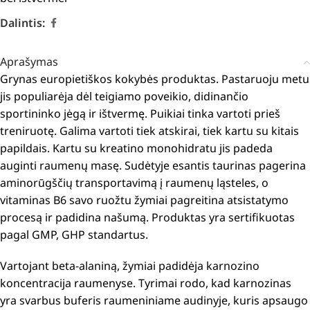
Dalintis:
Aprašymas
Grynas europietiškos kokybės produktas.
Pastaruoju metu
jis populiarėja dėl teigiamo poveikio, didinančio
sportininko jėgą ir ištvermę.
Puikiai tinka vartoti prieš
treniruotę.
Galima vartoti tiek atskirai, tiek kartu su kitais
papildais.
Kartu su kreatino monohidratu jis padeda
auginti raumenų masę.
Sudėtyje esantis taurinas pagerina
aminorūgščių transportavimą į raumenų ląsteles, o
vitaminas B6 savo ruožtu žymiai pagreitina atsistatymo
procesą ir padidina našumą.
P
roduktas yra sertifikuotas
pagal GMP, GHP standartus.
Vartojant beta-alaniną, žymiai padidėja karnozino
koncentracija raumenyse.
Tyrimai rodo, kad karnozinas
yra svarbus buferis raumeniniame audinyje, kuris apsaugo