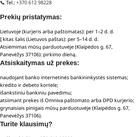
📞 Tel.:
+370 612 98228
Prekių pristatymas:
Lietuvoje (kurjeris arba paštomatas): per 1–2 d. d.
Į kitas šalis (Lietuvos paštas): per 5–14 d. d.
Atsiėmimas mūsų parduotuvėje (Klaipėdos g. 67,
Panevėžys 37106): pirkimo dieną.
Atsiskaitymas už prekes:
naudojant banko internetinės bankininkystės sistemas;
kredito ir debeto kortele;
išankstiniu bankiniu pavedimu;
atsiimant prekes iš Omniva paštomato arba DPD kurjerio;
grynaisiais pinigais mūsų parduotuvėje (Klaipėdos g. 67,
Panevėžys 37106).
Turite klausimų?