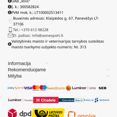
UAB „Rilis“
Į. k.: 300582824
PVM mok. k.: LT100002513411
Buveinės adresas: Klaipėdos g. 67, Panevėžys LT-
37106
Tel.: +370 612 98228
El. paštas: info@aonesport.lt
Valstybinės maisto ir veterinarijos tarnybos suteiktas
maisto tvarkymo subjekto numeris: Nr. 313
Informacija
Rekomenduojame
Mityba