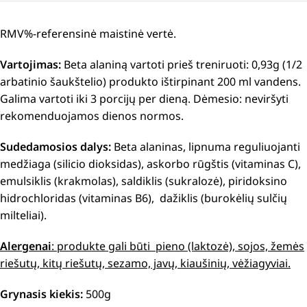
RMV%-referensinė maistinė vertė.
Vartojimas:
Beta alaniną vartoti prieš treniruoti: 0,93g (1/2
arbatinio šaukštelio) produkto ištirpinant 200 ml vandens.
Galima vartoti iki 3 porcijų per dieną. Dėmesio: neviršyti
rekomenduojamos dienos normos.
Sudedamosios dalys:
Beta alaninas, lipnuma reguliuojanti
medžiaga (silicio dioksidas), askorbo rūgštis (vitaminas C),
emulsiklis (krakmolas), saldiklis (sukralozė), piridoksino
hidrochloridas (vitaminas B6), dažiklis (burokėlių sulčių
milteliai).
Alergenai
: produkte gali būti pieno (laktozė), sojos, žemės
riešutų, kitų riešutų, sezamo, javų, kiaušinių, vėžiagyviai.
Grynasis kiekis:
500g