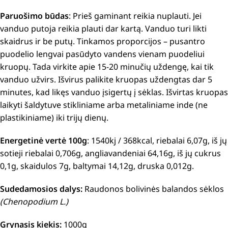
Paruošimo būdas
: Prieš gaminant reikia nuplauti. Jei
vanduo putoja reikia plauti dar kartą. Vanduo turi likti
skaidrus ir be putų. Tinkamos proporcijos – pusantro
puodelio lengvai pasūdyto vandens vienam puodeliui
kruopų. Tada virkite apie 15-20 minučių uždengę, kai tik
vanduo užvirs. Išvirus palikite kruopas uždengtas dar 5
minutes, kad likęs vanduo įsigertų į sėklas. Išvirtas kruopas
laikyti šaldytuve stikliniame arba metaliniame inde (ne
plastikiniame) iki trijų dienų.
Energetinė vertė 100g
: 1540kj / 368kcal, riebalai 6,07g, iš jų
sotieji riebalai 0,706g, angliavandeniai 64,16g, iš jų cukrus
0,1g, skaidulos 7g, baltymai 14,12g, druska 0,012g.
Sudedamosios dalys:
Raudonos bolivinės balandos sėklos
(Chenopodium L.)
Grynasis kiekis:
1000g