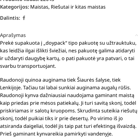
Kategorijos:
Maistas
,
Riešutai ir kitas maistas
Dalintis:
Aprašymas
Prekė supakuota į „doypack“ tipo pakuotę su užtrauktuku,
kas leidžia ilgai išlikti šviežiai, nes pakuotę galima atidaryti
ir uždaryti daugybę kartų, o pati pakuotė yra patvari, o tai
svarbu transportuojant.
Raudonoji quinoa auginama tiek Šiaurės šalyse, tiek
Lenkijoje. Tačiau tai labai sunkiai auginama augalų rūšis.
Raudonoji kynva dažniausiai naudojama gaminant maistą
kaip priedas prie mėsos patiekalų. Ji turi savitą skonį, todėl
priskiriamas ir salotų kruopoms. Skrudinta suteikia riešutų
skonį, todėl puikiai tiks ir prie desertų. Po virimo iš jo
atsiranda daigeliai, todėl jis taip pat turi efektingą išvaizdą.
Prieš gaminant kynvareikia pamirkyti vandenyje.