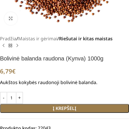
Padidinti
Pradžia
Maistas ir gėrimai
Riešutai ir kitas maistas
Bolivinė balanda raudona (Kynva) 1000g
6,79
€
Aukštos kokybės raudonoji bolivinė balanda.
Į KREPŠELĮ
Produkto kodas:
22043