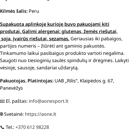
Kilmės šalis:
Peru
Supakuota aplinkoje kurioje buvo pakuojami kiti
produtai.
Galimi alergenai: g
lutenas, žemės riešutai,
soja, įvairūs riešutai, sezamas.
Geriausias iki pabaigos,
partijos numeris – žiūrėti ant gaminio pakuotės.
Tinkamumo laikui pasibaigus produkto vartoti negalima.
Saugoti nuo tiesioginių saulės spindulių ir drėgmės. Laikyti
vėsioje, sausoje, sandariai uždarytą.
Pakuotojas. Platintojas:
UAB „Rilis“, Klaipėdos g. 67,
Panevėžys
📧 El. paštas:
info@aonesport.lt
🌐 Svetainė:
https://aone.lt
📞 Tel.:
+370 612 98228