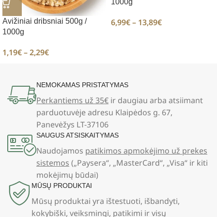
1000g
6,99
€
–
13,89
€
Avižiniai dribsniai 500g /
1000g
1,19
€
–
2,29
€
NEMOKAMAS PRISTATYMAS
Perkantiems už 35€
ir daugiau arba atsiimant
parduotuvėje adresu Klaipėdos g. 67,
Panevėžys LT-37106
SAUGUS ATSISKAITYMAS
Naudojamos
patikimos apmokėjimo už prekes
sistemos
(„Paysera“, „MasterCard“, „Visa“ ir kiti
mokėjimų būdai)
MŪSŲ PRODUKTAI
Mūsų produktai yra ištestuoti, išbandyti,
kokybiški, veiksmingi, patikimi ir visų