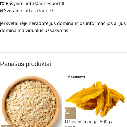
📧 Rašykite:
info@aonesport.lt
🌐 Svetainė:
https://aone.lt
Jei svetainėje neradote Jus dominančios informacijos ar Jus
domina individualus užsakymas
Panašūs produktai
IŠPARDUOTA
Džiovinti mangai 500g /