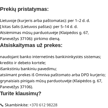
Prekių pristatymas:
Lietuvoje (kurjeris arba paštomatas): per 1–2 d. d.
Į kitas šalis (Lietuvos paštas): per 5–14 d. d.
Atsiėmimas mūsų parduotuvėje (Klaipėdos g. 67,
Panevėžys 37106): pirkimo dieną.
Atsiskaitymas už prekes:
naudojant banko internetinės bankininkystės sistemas;
kredito ir debeto kortele;
išankstiniu bankiniu pavedimu;
atsiimant prekes iš Omniva paštomato arba DPD kurjerio;
grynaisiais pinigais mūsų parduotuvėje (Klaipėdos g. 67,
Panevėžys 37106).
Turite klausimų?
📞 Skambinkite:
+370 612 98228