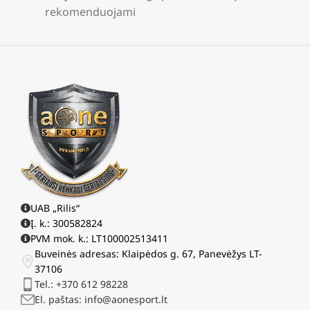
rekomenduojami
UAB „Rilis“
Į. k.: 300582824
PVM mok. k.: LT100002513411
Buveinės adresas: Klaipėdos g. 67, Panevėžys LT-
37106
Tel.: +370 612 98228
El. paštas: info@aonesport.lt