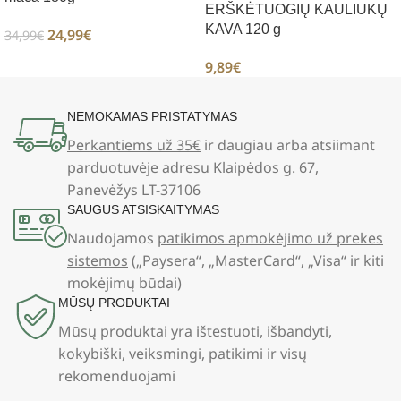
ERŠKĖTUOGIŲ KAULIUKŲ
KAVA 120 g
24,99
€
34,99
€
9,89
€
NEMOKAMAS PRISTATYMAS
Perkantiems už 35€
ir daugiau arba atsiimant
parduotuvėje adresu Klaipėdos g. 67,
Panevėžys LT-37106
SAUGUS ATSISKAITYMAS
Naudojamos
patikimos apmokėjimo už prekes
sistemos
(„Paysera“, „MasterCard“, „Visa“ ir kiti
mokėjimų būdai)
MŪSŲ PRODUKTAI
Mūsų produktai yra ištestuoti, išbandyti,
kokybiški, veiksmingi, patikimi ir visų
rekomenduojami