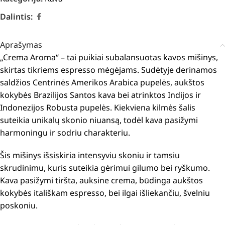
Dalintis:
Aprašymas
„Crema Aroma“ – tai puikiai subalansuotas kavos mišinys,
skirtas tikriems espresso mėgėjams. Sudėtyje derinamos
saldžios Centrinės Amerikos Arabica pupelės, aukštos
kokybės Brazilijos Santos kava bei atrinktos Indijos ir
Indonezijos Robusta pupelės. Kiekviena kilmės šalis
suteikia unikalų skonio niuansą, todėl kava pasižymi
harmoningu ir sodriu charakteriu.
Šis mišinys išsiskiria intensyviu skoniu ir tamsiu
skrudinimu, kuris suteikia gėrimui gilumo bei ryškumo.
Kava pasižymi tiršta, auksine crema, būdinga aukštos
kokybės itališkam espresso, bei ilgai išliekančiu, švelniu
poskoniu.