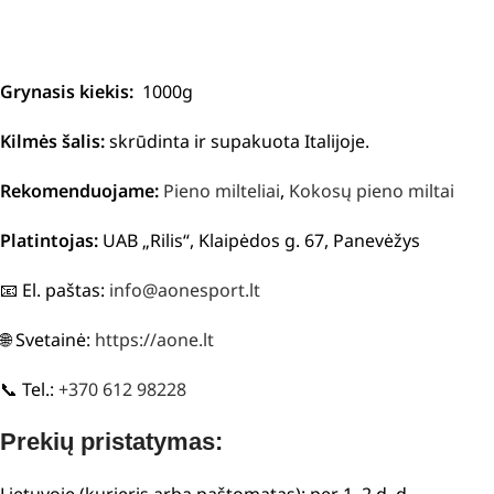
Grynasis kiekis:
1000g
Kilmės šalis:
skrūdinta ir supakuota Italijoje.
Rekomenduojame:
Pieno milteliai
,
Kokosų pieno miltai
Platintojas:
UAB „Rilis“, Klaipėdos g. 67, Panevėžys
📧 El. paštas:
info@aonesport.lt
🌐 Svetainė:
https://aone.lt
📞 Tel.:
+370 612 98228
Prekių pristatymas: