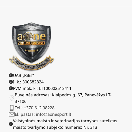
UAB „Rilis“
Į. k.: 300582824
PVM mok. k.: LT100002513411
Buveinės adresas: Klaipėdos g. 67, Panevėžys LT-
37106
Tel.: +370 612 98228
El. paštas: info@aonesport.lt
Valstybinės maisto ir veterinarijos tarnybos suteiktas
maisto tvarkymo subjekto numeris: Nr. 313