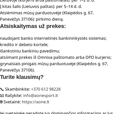
Lietuvoje (kurjeris arba paštomatas): per 1–2 d. d.
Į kitas šalis (Lietuvos paštas): per 5–14 d. d.
Atsiėmimas mūsų parduotuvėje (Klaipėdos g. 67,
Panevėžys 37106): pirkimo dieną.
Atsiskaitymas už prekes:
naudojant banko internetinės bankininkystės sistemas;
kredito ir debeto kortele;
išankstiniu bankiniu pavedimu;
atsiimant prekes iš Omniva paštomato arba DPD kurjerio;
grynaisiais pinigais mūsų parduotuvėje (Klaipėdos g. 67,
Panevėžys 37106).
Turite klausimų?
📞 Skambinkite:
+370 612 98228
📧 Rašykite:
info@aonesport.lt
🌐 Svetainė:
https://aone.lt
Jei svetainėje neradote Jus dominančios informacijos ar Jus