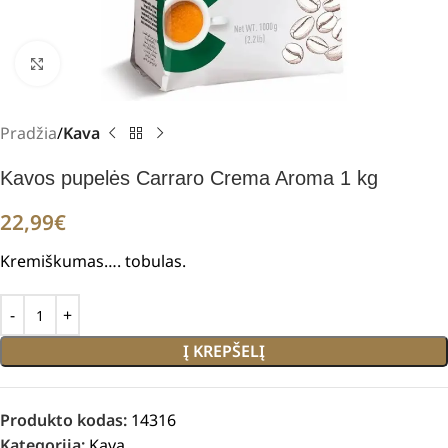
Padidinti
Pradžia
Kava
Kavos pupelės Carraro Crema Aroma 1 kg
22,99
€
Kremiškumas…. tobulas.
Į KREPŠELĮ
Produkto kodas:
14316
Kategorija:
Kava