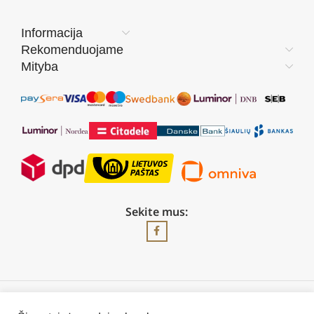
Informacija
Rekomenduojame
Mityba
Sekite mus:
2026 © Visos teisės saugomos | UAB „Rilis“