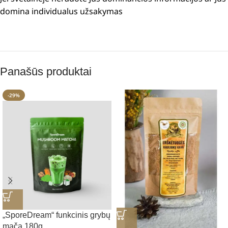
domina individualus užsakymas
Panašūs produktai
-29%
„SporeDream“ funkcinis grybų
mača 180g