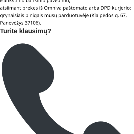
išankstiniu bankiniu pavedimu;
atsiimant prekes iš Omniva paštomato arba DPD kurjerio;
grynaisiais pinigais mūsų parduotuvėje (Klaipėdos g. 67,
Panevėžys 37106).
Turite klausimų?