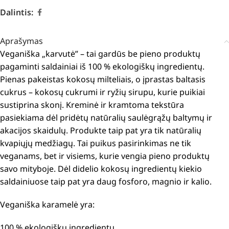
Dalintis:
Aprašymas
Veganiška „karvutė” – tai gardūs be pieno produktų
pagaminti saldainiai iš 100 % ekologiškų ingredientų.
Pienas pakeistas kokosų milteliais, o įprastas baltasis
cukrus – kokosų cukrumi ir ryžių sirupu, kurie puikiai
sustiprina skonį.
Kreminė ir kramtoma tekstūra
pasiekiama dėl pridėtų natūralių saulėgrąžų baltymų ir
akacijos skaidulų.
Produkte taip pat yra tik natūralių
kvapiųjų medžiagų.
Tai puikus pasirinkimas ne tik
veganams, bet ir visiems, kurie vengia pieno produktų
savo mityboje.
Dėl didelio kokosų ingredientų kiekio
saldainiuose taip pat yra daug fosforo, magnio ir kalio.
Veganiška karamelė yra:
100 % ekologiškų ingredientų.