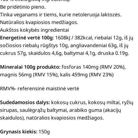
Be pridėtinio pieno.
Tinka veganams ir tiems, kurie netoleruoja laktozės.
Natūralios kvapiosios medžiagos.
Aukštos kokybės ingredientai
Energetinė vertė 100g
: 1608kJ / 382kcal, riebalai 12g, iš jų
sočiosios riebalų rūgštys 10g, angliavandeniai 63g, iš jų
cukrus 57g, skaidulos 4,6g, baltymai 4,1g, druska 0.19g.
Mineralai 100g produkto:
fosforas 140mg (RMV 20%),
magnis 56mg (RMV 15%), kalis 459mg (RMV 23%)
RMV%- referensinė maistinė vertė
Sudedamosios dalys:
kokosų cukrus, kokosų miltai, ryžių
sirupas, saulėgrąžų baltymai, arabiko guma (akacijų
skaidulos), natūralios kvapiosios medžiagos.
Grynasis kiekis:
150g