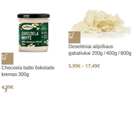
Desertiniai alijošiaus
gabaliukai 200g / 400g / 600g
5,99
€
–
17,49
€
Chocoela balto šokolado
kremas 300g
4,99
€