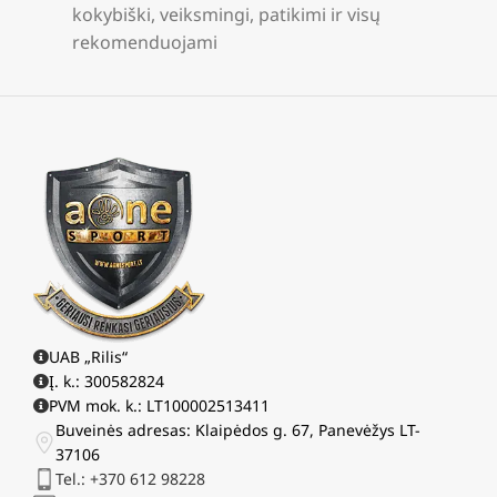
kokybiški, veiksmingi, patikimi ir visų
rekomenduojami
UAB „Rilis“
Į. k.: 300582824
PVM mok. k.: LT100002513411
Buveinės adresas: Klaipėdos g. 67, Panevėžys LT-
37106
Tel.: +370 612 98228