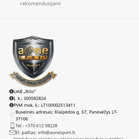
rekomenduojami
UAB „Rilis“
Į. k.: 300582824
PVM mok. k.: LT100002513411
Buveinės adresas: Klaipėdos g. 67, Panevėžys LT-
37106
Tel.: +370 612 98228
El. paštas: info@aonesport.lt