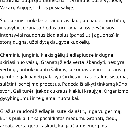
natūraliai auga granatmedžiai – Artimuosiuose Rytuose,
Vakarų Azijoje, Indijos pusiasalyje.
Šiuolaikinis mokslas atranda vis daugiau naudojimo būdų
ir savybių.
Granato žiedas turi radialiai išsidėsčiusius,
intensyviai raudonus žiedlapius (panašius į aguonas) ir
storą dugną, užpildytą daugybe kuokelių.
Cheminių junginių kiekis gėlių žiedlapiuose ir dugne
skiriasi nuo vaisių.
Granatų žiedą verta išbandyti, nes:
yra
vertingų antioksidantų šaltinis, laikomas vienu stipriausių
gamtoje
gali padėti palaikyti
širdies ir kraujotakos sistemą,
sulėtinti senėjimo procesus. P
adeda išlaikyti tinkamą kūno
svorį. Gali turėti įtakos
cukraus kiekiui kraujyje. O
rganizmo
gyvybingumui ir teigiamai nuotaikai.
Gražūs raudoni žiedlapiai suteikia aštrų ir gaivų gėrimą,
kuris puikiai tinka pasaldintas medumi.
Granatų žiedų
arbatą verta gerti kaskart, kai jaučiame energijos