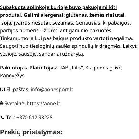
Supakuota aplinkoje kurioje buvo pakuojami kiti
produtai.
Galimi alergenai: g
lutenas, žemės riešutai,
soja, įvairūs riešutai, sezamas.
Geriausias iki pabaigos,
partijos numeris – žiūrėti ant gaminio pakuotės.
Tinkamumo laikui pasibaigus produkto vartoti negalima.
Saugoti nuo tiesioginių saulės spindulių ir drėgmės. Laikyti
vėsioje, sausoje, sandariai uždarytą.
Pakuotojas. Platintojas:
UAB „Rilis“, Klaipėdos g. 67,
Panevėžys
📧 El. paštas:
info@aonesport.lt
🌐 Svetainė:
https://aone.lt
📞 Tel.:
+370 612 98228
Prekių pristatymas: