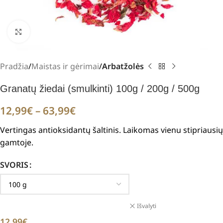
Padidinti
Pradžia
Maistas ir gėrimai
Arbatžolės
Granatų žiedai (smulkinti) 100g / 200g / 500g
12,99
€
–
63,99
€
V
ertingas antioksidantų šaltinis. Laikomas vienu stipriausių
gamtoje
.
SVORIS
Išvalyti
12,99
€