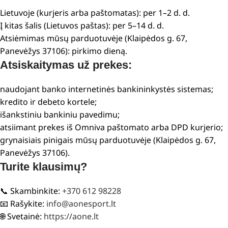
Lietuvoje (kurjeris arba paštomatas): per 1–2 d. d.
Į kitas šalis (Lietuvos paštas): per 5–14 d. d.
Atsiėmimas mūsų parduotuvėje (Klaipėdos g. 67,
Panevėžys 37106): pirkimo dieną.
Atsiskaitymas už prekes:
naudojant banko internetinės bankininkystės sistemas;
kredito ir debeto kortele;
išankstiniu bankiniu pavedimu;
atsiimant prekes iš Omniva paštomato arba DPD kurjerio;
grynaisiais pinigais mūsų parduotuvėje (Klaipėdos g. 67,
Panevėžys 37106).
Turite klausimų?
📞 Skambinkite:
+370 612 98228
📧 Rašykite:
info@aonesport.lt
🌐 Svetainė:
https://aone.lt