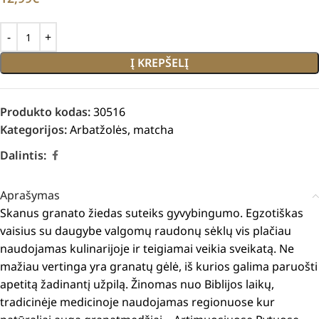
Į KREPŠELĮ
Produkto kodas:
30516
Kategorijos:
Arbatžolės
,
matcha
Dalintis:
Aprašymas
Skanus granato žiedas suteiks gyvybingumo.
Egzotiškas
vaisius su daugybe valgomų raudonų sėklų vis plačiau
naudojamas kulinarijoje ir teigiamai veikia sveikatą.
Ne
mažiau vertinga yra granatų gėlė, iš kurios galima paruošti
apetitą žadinantį užpilą.
Žinomas nuo Biblijos laikų,
tradicinėje medicinoje naudojamas regionuose kur