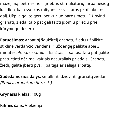
mažėjimą, bet nesinori griebtis stimuliatorių, arba tiesiog
kasdien, kaip sveikos mitybos ir sveikatos profilaktikos
dalį.
Užpilą galite gerti bet kuriuo paros metu.
Džiovinti
granatų žiedai taip pat gali tapti įdomiu priedu prie
kūrybingų desertų.
Paruošimas
:
Arbatinį šaukštelį granatų žiedų užpilkite
stikline verdančio vandens ir uždengę palikite apie 3
minutes.
Puikus skonio ir karštas, ir šaltas. Taip pat galite
praturtinti gėrimą įvairiais natūraliais priedais. Granatų
žiedų galite įberti pvz., į baltąją ar žaliąją arbatą.
Sudedamosios dalys:
smulkinti džiovinti granatų žiedai
(Punica granatum flores L.)
Grynasis kiekis
: 100g
Kilmės šalis:
Viekietija