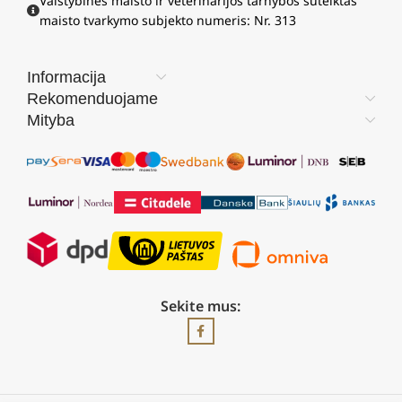
Valstybinės maisto ir veterinarijos tarnybos suteiktas
maisto tvarkymo subjekto numeris: Nr. 313
Informacija
Rekomenduojame
Mityba
Sekite mus: