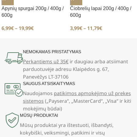
Apynių spurgai 200g / 400g /
Čiobrelių lapai 200g / 400g /
600g
600g
6,99
€
–
19,99
€
3,99
€
–
11,79
€
NEMOKAMAS PRISTATYMAS
Perkantiems už 35€
ir daugiau arba atsiimant
parduotuvėje adresu Klaipėdos g. 67,
Panevėžys LT-37106
SAUGUS ATSISKAITYMAS
Naudojamos
patikimos apmokėjimo už prekes
sistemos
(„Paysera“, „MasterCard“, „Visa“ ir kiti
mokėjimų būdai)
MŪSŲ PRODUKTAI
Mūsų produktai yra ištestuoti, išbandyti,
kokybiški, veiksmingi, patikimi ir visų