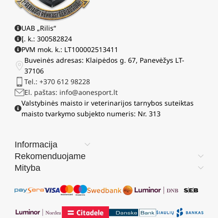
UAB „Rilis“
Į. k.: 300582824
PVM mok. k.: LT100002513411
Buveinės adresas: Klaipėdos g. 67, Panevėžys LT-
37106
Tel.: +370 612 98228
El. paštas: info@aonesport.lt
Valstybinės maisto ir veterinarijos tarnybos suteiktas
maisto tvarkymo subjekto numeris: Nr. 313
Informacija
Rekomenduojame
Mityba