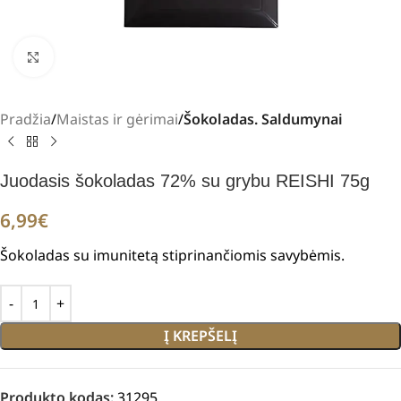
Padidinti
Pradžia
Maistas ir gėrimai
Šokoladas. Saldumynai
Juodasis šokoladas 72% su grybu REISHI 75g
6,99
€
Šokoladas su imunitetą stiprinančiomis savybėmis.
Į KREPŠELĮ
Produkto kodas:
31295