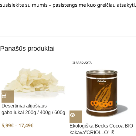
susisiekite su mumis – pasistengsime kuo greičiau atsakyti.
Panašūs produktai
IŠPARDUOTA
Desertiniai alijošiaus
gabaliukai 200g / 400g / 600g
5,99
€
–
17,49
€
Ekologiška Becks Cocoa BIO
kakava”CRIOLLO” iš