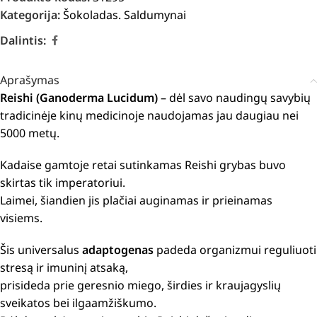
Kategorija:
Šokoladas. Saldumynai
Dalintis:
Aprašymas
Reishi (Ganoderma Lucidum)
– dėl savo naudingų savybių
tradicinėje kinų medicinoje naudojamas jau daugiau nei
5000 metų.
Kadaise gamtoje retai sutinkamas Reishi grybas buvo
skirtas tik imperatoriui.
Laimei, šiandien jis plačiai auginamas ir prieinamas
visiems.
Šis universalus
adaptogenas
padeda organizmui reguliuoti
stresą ir imuninį atsaką,
prisideda prie geresnio miego, širdies ir kraujagyslių
sveikatos bei ilgaamžiškumo.