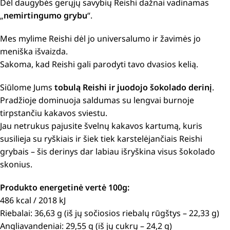
Dėl daugybės gerųjų savybių Reishi dažnai vadinamas
„
nemirtingumo grybu
“.
Mes mylime Reishi dėl jo universalumo ir žavimės jo
meniška išvaizda.
Sakoma, kad Reishi gali parodyti tavo dvasios kelią.
Siūlome Jums
tobulą Reishi ir juodojo šokolado derinį
.
Pradžioje dominuoja saldumas su lengvai burnoje
tirpstančiu kakavos sviestu.
Jau netrukus pajusite švelnų kakavos kartumą, kuris
susilieja su ryškiais ir šiek tiek karstelėjančiais Reishi
grybais – šis derinys dar labiau išryškina visus šokolado
skonius.
Produkto energetinė vertė 100g:
486 kcal / 2018 kJ
Riebalai: 36,63 g (iš jų sočiosios riebalų rūgštys – 22,33 g)
Angliavandeniai: 29,55 g (iš jų cukrų – 24,2 g)