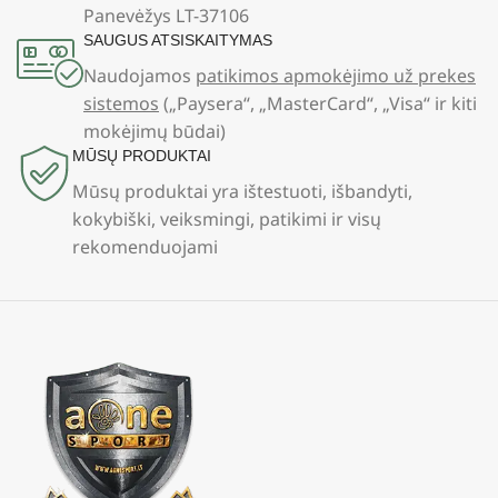
Panevėžys LT-37106
SAUGUS ATSISKAITYMAS
Naudojamos
patikimos apmokėjimo už prekes
sistemos
(„Paysera“, „MasterCard“, „Visa“ ir kiti
mokėjimų būdai)
MŪSŲ PRODUKTAI
Mūsų produktai yra ištestuoti, išbandyti,
kokybiški, veiksmingi, patikimi ir visų
rekomenduojami