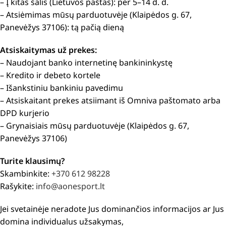
– Į kitas šalis (Lietuvos paštas): per 5–14 d. d.
– Atsiėmimas mūsų parduotuvėje (Klaipėdos g. 67,
Panevėžys 37106): tą pačią dieną
Atsiskaitymas už prekes:
– Naudojant banko internetinę bankininkystę
– Kredito ir debeto kortele
– Išankstiniu bankiniu pavedimu
– Atsiskaitant prekes atsiimant iš Omniva paštomato arba
DPD kurjerio
– Grynaisiais mūsų parduotuvėje (Klaipėdos g. 67,
Panevėžys 37106)
Turite klausimų?
Skambinkite:
+370 612 98228
Rašykite:
info@aonesport.lt
Jei svetainėje neradote Jus dominančios informacijos ar Jus
domina individualus užsakymas,