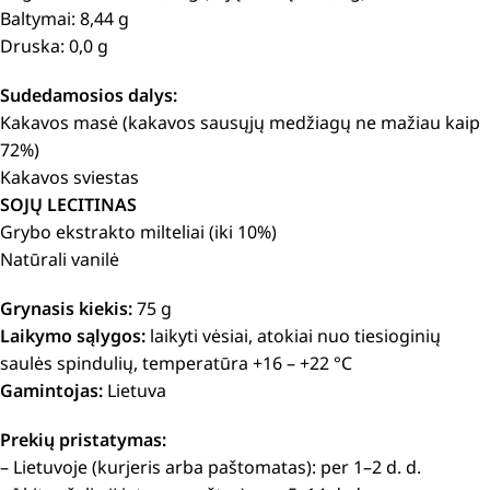
Baltymai: 8,44 g
Druska: 0,0 g
Sudedamosios dalys:
Kakavos masė (kakavos sausųjų medžiagų ne mažiau kaip
72%)
Kakavos sviestas
SOJŲ LECITINAS
Grybo ekstrakto milteliai (iki 10%)
Natūrali vanilė
Grynasis kiekis:
75 g
Laikymo sąlygos:
laikyti vėsiai, atokiai nuo tiesioginių
saulės spindulių, temperatūra +16 – +22 °C
Gamintojas:
Lietuva
Prekių pristatymas:
– Lietuvoje (kurjeris arba paštomatas): per 1–2 d. d.