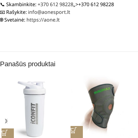
📞 Skambinkite:
+370 612 98228
„>+370 612 98228
📧 Rašykite:
info@aonesport.lt
🌐 Svetainė:
https://aone.lt
Panašūs produktai