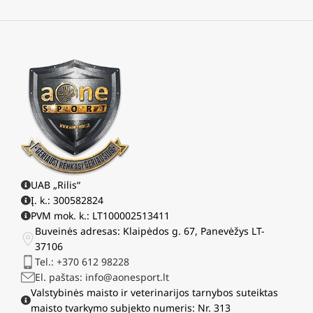
UAB „Rilis“
Į. k.: 300582824
PVM mok. k.: LT100002513411
Buveinės adresas: Klaipėdos g. 67, Panevėžys LT-
37106
Tel.: +370 612 98228
El. paštas: info@aonesport.lt
Valstybinės maisto ir veterinarijos tarnybos suteiktas
maisto tvarkymo subjekto numeris: Nr. 313