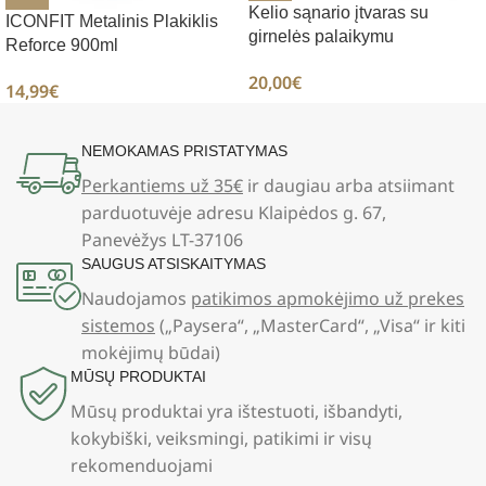
Kelio sąnario įtvaras su
ICONFIT Metalinis Plakiklis
girnelės palaikymu
Reforce 900ml
20,00
€
14,99
€
NEMOKAMAS PRISTATYMAS
Perkantiems už 35€
ir daugiau arba atsiimant
parduotuvėje adresu Klaipėdos g. 67,
Panevėžys LT-37106
SAUGUS ATSISKAITYMAS
Naudojamos
patikimos apmokėjimo už prekes
sistemos
(„Paysera“, „MasterCard“, „Visa“ ir kiti
mokėjimų būdai)
MŪSŲ PRODUKTAI
Mūsų produktai yra ištestuoti, išbandyti,
kokybiški, veiksmingi, patikimi ir visų
rekomenduojami