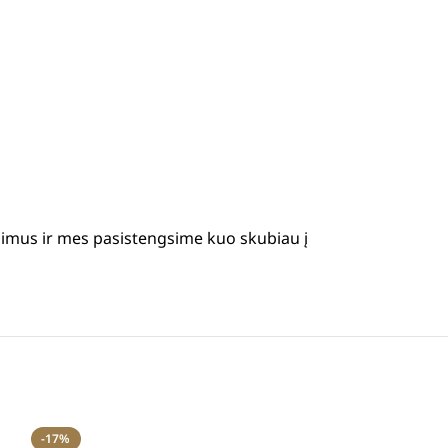
simus ir mes pasistengsime kuo skubiau į
-17%
-20%