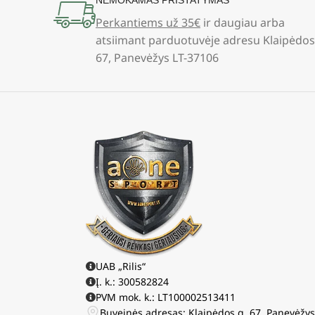
NEMOKAMAS PRISTATYMAS
Perkantiems už 35€
ir daugiau arba
atsiimant parduotuvėje adresu Klaipėdos
67, Panevėžys LT-37106
UAB „Rilis“
Į. k.: 300582824
PVM mok. k.: LT100002513411
Buveinės adresas: Klaipėdos g. 67, Panevėžy