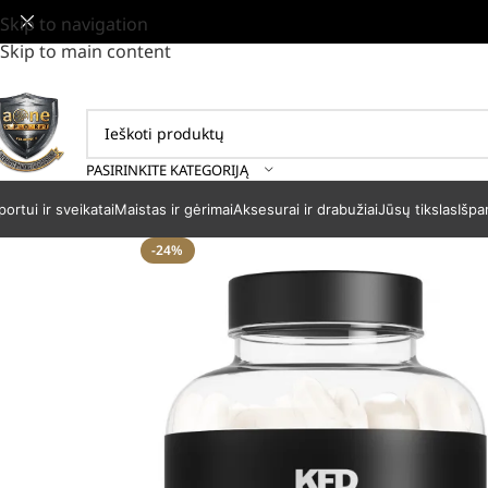
Skip to navigation
Skip to main content
PASIRINKITE KATEGORIJĄ
portui ir sveikatai
Maistas ir gėrimai
Aksesurai ir drabužiai
Jūsų tikslas
Išpa
-24%