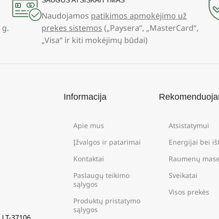
SAUGUS ATSISKAITYMAS
Naudojamos
patikimos apmokėjimo už
 g.
prekes sistemos
(„Paysera“, „MasterCard“,
„Visa“ ir kiti mokėjimų būdai)
Informacija
Rekomenduoj
Apie mus
Atsistatymui
Įžvalgos ir patarimai
Energijai bei i
Kontaktai
Raumenų mase
Paslaugų teikimo
Sveikatai
sąlygos
Visos prekės
Produktų pristatymo
sąlygos
s LT-37106