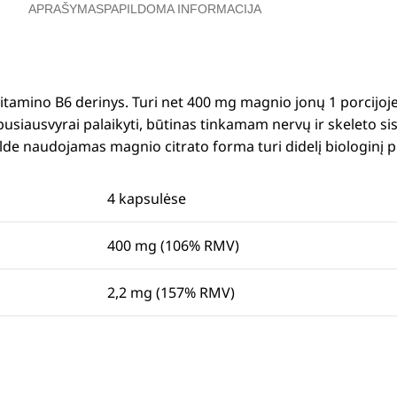
APRAŠYMAS
PAPILDOMA INFORMACIJA
vitamino B6 derinys. Turi net 400 mg magnio jonų 1 porci
pusiausvyrai palaikyti, būtinas tinkamam nervų ir skeleto
ilde naudojamas magnio citrato forma turi didelį biologinį
4 kapsulėse
400 mg (106% RMV)
2,2 mg (157% RMV)