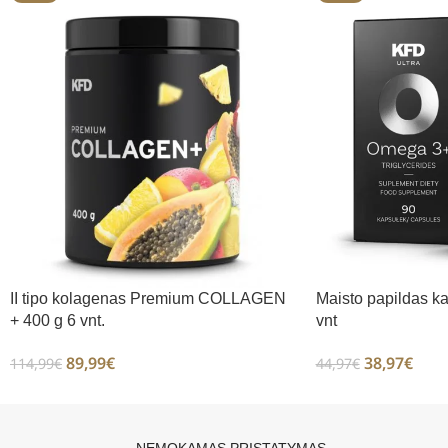
II tipo kolagenas Premium COLLAGEN
Maisto papildas k
+ 400 g 6 vnt.
vnt
89,99
€
38,97
€
114,99
€
44,97
€