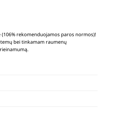
joje (106% rekomenduojamos paros normos)!
 sistemų bei tinkamam raumenų
 prieinamumą.