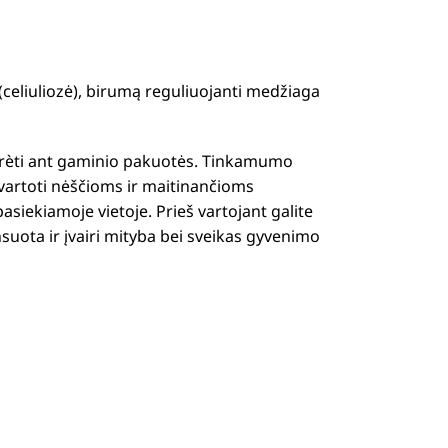
celiuliozė), birumą reguliuojanti medžiaga
žiūrèti ant gaminio pakuotės. Tinkamumo
 vartoti nėščioms ir maitinančioms
asiekiamoje vietoje. Prieš vartojant galite
suota ir įvairi mityba bei sveikas gyvenimo