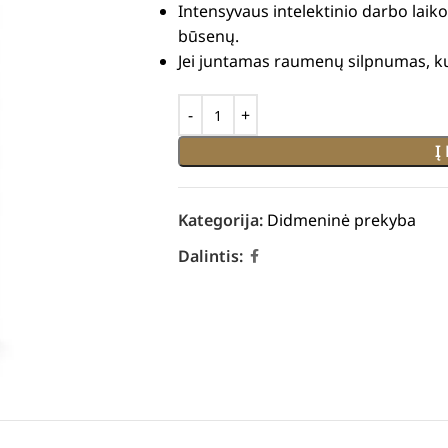
Intensyvaus intelektinio darbo laiko
būsenų.
Jei juntamas raumenų silpnumas,
k
Į
Kategorija:
Didmeninė prekyba
Dalintis: