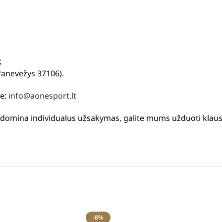
;
Panevėžys 37106).
te:
info@aonesport.lt
us domina individualus užsakymas, galite mums užduoti klau
-8%