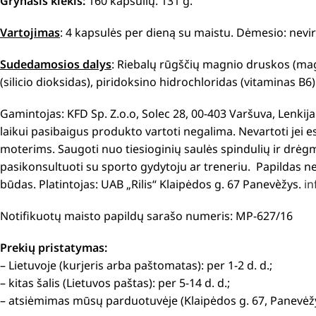
Grynasis kiekis:
160 kapsulių. 131 g.
Vartojimas
: 4 kapsulės per dieną su maistu. Dėmesio: nevir
Sudedamosios dalys
: Riebalų rūgščių magnio druskos (mag
(silicio dioksidas), piridoksino hidrochloridas (vitaminas B6)
Gamintojas: KFD Sp. Z.o.o, Solec 28, 00-403 Varšuva, Lenkij
laikui pasibaigus produkto vartoti negalima. Nevartoti jei 
moterims. Saugoti nuo tiesioginių saulės spindulių ir drėgmė
pasikonsultuoti su sporto gydytoju ar treneriu. Papildas ne
būdas. Platintojas: UAB „Rilis“ Klaipėdos g. 67 Panevèžys.
in
Notifikuotų maisto papildų sarašo numeris: MP-627/16
Prekių pristatymas:
– Lietuvoje (kurjeris arba paštomatas): per 1-2 d. d.;
– kitas šalis (Lietuvos paštas): per 5-14 d. d.;
– atsiėmimas mūsų parduotuvėje (Klaipėdos g. 67, Panevėžy