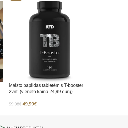
Maisto papildas tabletėmis T-booster
Maisto papild
2vnt. (vieneto kaina 24,99 eurų)
3 vnt
49,99
€
23,97
€
59,98
€
29,97
€