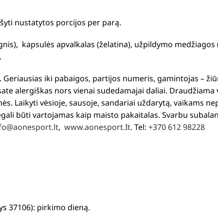
šyti nustatytos porcijos per parą.
nis), kapsulės apvalkalas (želatina), užpildymo medžiagos (
.
a. Geriausias iki pabaigos, partijos numeris, gamintojas – 
esate alergiškas nors vienai sudedamajai daliai. Draudžiama
s. Laikyti vėsioje, sausoje, sandariai uždarytą, vaikams nep
gali būti vartojamas kaip maisto pakaitalas. Svarbu subalan
fo@aonesport.lt
,
www.aonesport.It
. Tel:
+370 612 98228
s 37106): pirkimo dieną.