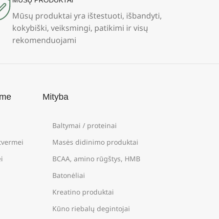
MŪSŲ PRODUKTAI
Mūsų produktai yra ištestuoti, išbandyti,
kokybiški, veiksmingi, patikimi ir visų
rekomenduojami
ame
Mityba
Baltymai / proteinai
štvermei
Masės didinimo produktai
i
BCAA, amino rūgštys, HMB
Batonėliai
Kreatino produktai
Kūno riebalų degintojai