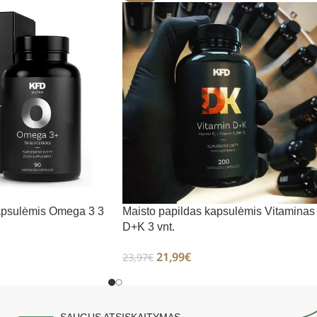
apsulėmis Omega 3 3
Maisto papildas kapsulėmis Vitaminas
D+K 3 vnt.
21,99
€
23,97
€