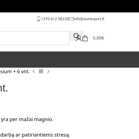
+370 612 98228
info@aonesport.lt
0,00
€
ium + 6 vnt.
t.
 yra per mažai magnio.
darbą ar patiriantiems stresą.