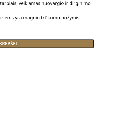
tarpiais,
veikiamas nuovargio ir dirginimo
uriems yra magnio trūkumo požymis.
 KREPŠELĮ