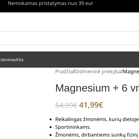
Nemokamas pristatymas nuo 39 eur
rdavimas
Kita
Pradžia
Didmeninė prekyba
Magnes
Magnesium + 6 vn
41,99
€
54,99
€
Reikalingas žmonėms, kurių dietoje
Sportininkams.
Žmonėms, dirbantiems sunkų fizinį 