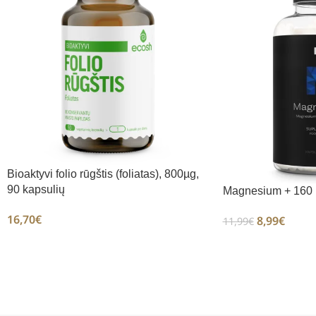
Bioaktyvi folio rūgštis (foliatas), 800µg,
90 kapsulių
Magnesium + 160 
16,70
€
8,99
€
11,99
€