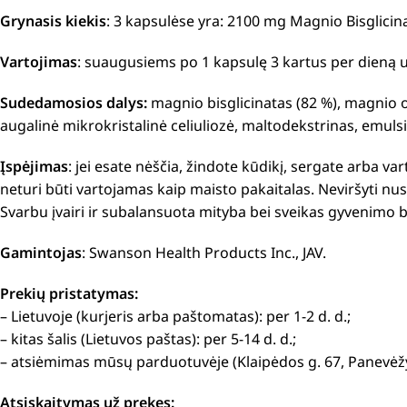
Grynasis kiekis
: 3 kapsulėse yra: 2100 mg Magnio Bisglici
Vartojimas
: suaugusiems po 1 kapsulę 3 kartus per dieną 
Sudedamosios dalys:
magnio bisglicinatas (82 %), magnio oksi
augalinė mikrokristalinė celiuliozė, maltodekstrinas, emuls
Įspėjimas
: jei esate nėščia, žindote kūdikį, sergate arba v
neturi būti vartojamas kaip maisto pakaitalas. Neviršyti n
Svarbu įvairi ir subalansuota mityba bei sveikas gyvenimo bū
Gamintojas
: Swanson Health Products Inc., JAV.
Prekių pristatymas:
– Lietuvoje (kurjeris arba paštomatas): per 1-2 d. d.;
– kitas šalis (Lietuvos paštas): per 5-14 d. d.;
– atsiėmimas mūsų parduotuvėje (Klaipėdos g. 67, Panevėžy
Atsiskaitymas už prekes: