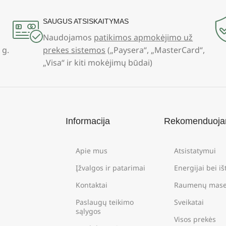
SAUGUS ATSISKAITYMAS
Naudojamos
patikimos apmokėjimo už
 g.
prekes sistemos
(„Paysera“, „MasterCard“,
„Visa“ ir kiti mokėjimų būdai)
Informacija
Rekomenduoj
Apie mus
Atsistatymui
Įžvalgos ir patarimai
Energijai bei i
Kontaktai
Raumenų mase
Paslaugų teikimo
Sveikatai
sąlygos
Visos prekės