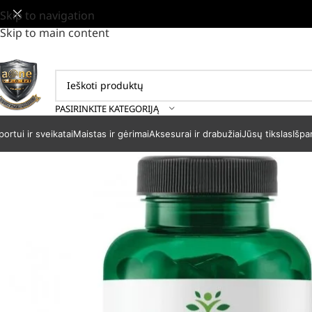
Skip to navigation
Skip to main content
PASIRINKITE KATEGORIJĄ
portui ir sveikatai
Maistas ir gėrimai
Aksesurai ir drabužiai
Jūsų tikslas
Išpa