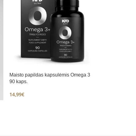
Maisto papildas kapsulėmis Omega 3
90 kaps.
Maisto papilda
D+K 200 kapsul
14,99
€
9,99
€
12,99
€