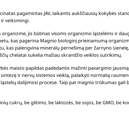
cinatas pagamintas JAV, laikantis aukščiausių kokybės sta
 ir veiksmingi.
 organizme, jis būtinas visoms organizmo ląstelėms ir dau
etu, kas pagerina Magnio biologinį prieinamumą organizmu
u, kas palengvina mineralų pernešimą per žarnyno sienelę, k
ių chelatai sukelia mažiau skrandžio veiklos sutrikimų.
ės maisto papildas padedantis mažinti pavargimo jausmą ir 
sintezę ir nervų sistemos veiklą, palaikyti normalią raumenų 
ą ląstelių dalijimosi procese. Taip pat magnio trūkumas gali
ių cukrų, be glitimo, be laktozės, be sojos, be GMO, be kon