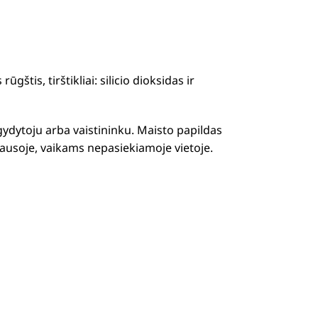
gštis, tirštikliai: silicio dioksidas ir
 gydytoju arba vaistininku. Maisto papildas
sausoje, vaikams nepasiekiamoje vietoje.