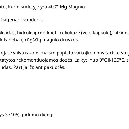
nato, kurio sudėtyje yra 400* Mg Magnio
užsigeriant vandeniu.
das, hidroksipropilmetil celiuliozė (veg. kapsulė), citrinos rū
iklis riebalų rūgščių magnio druskos.
artojate vaistus – dėl maisto papildo vartojimo pasitarkite su
ustatytos rekomenduojamos dozės. Laikyti nuo 0°C iki 25°C, 
das. Partija: žr. ant pakuotės.
s 37106): pirkimo dieną.