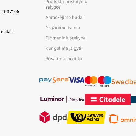
Produktų pristatymo
sąlygos
s LT-37106
Apmokėjimo būdai
Grąžinimo tvarka
teiktas
Didmeninė prekyba
Kur galima įsigyti
Privatumo politika