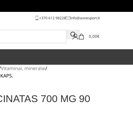
+370 612 98228
info@aonesport.lt
0,00
€
Vitaminai, mineralai
 KAPS.
INATAS 700 MG 90