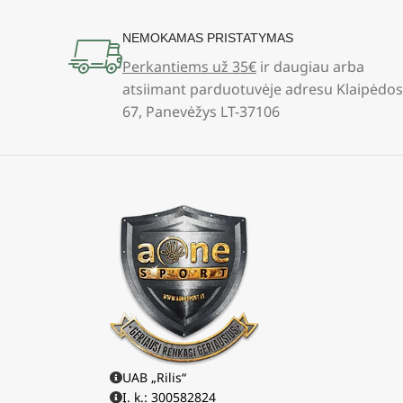
NEMOKAMAS PRISTATYMAS
Perkantiems už 35€
ir daugiau arba
atsiimant parduotuvėje adresu Klaipėdos
67, Panevėžys LT-37106
UAB „Rilis“
Į. k.: 300582824