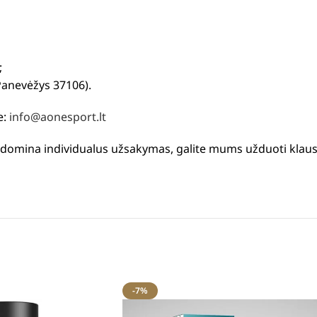
;
Panevėžys 37106).
e:
info@aonesport.lt
us domina individualus užsakymas, galite mums užduoti klau
-7%