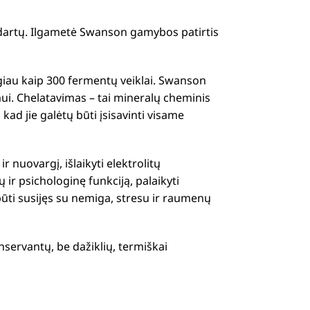
ndartų. Ilgametė Swanson gamybos patirtis
giau kaip 300 fermentų veiklai. Swanson
i. Chelatavimas – tai mineralų cheminis
ad jie galėtų būti įsisavinti visame
nuovargį, išlaikyti elektrolitų
ir psichologinę funkciją, palaikyti
 būti susijęs su nemiga, stresu ir raumenų
servantų, be dažiklių, termiškai