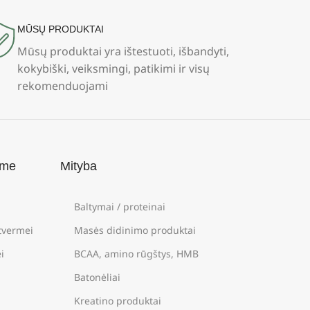
MŪSŲ PRODUKTAI
Mūsų produktai yra ištestuoti, išbandyti,
kokybiški, veiksmingi, patikimi ir visų
rekomenduojami
ame
Mityba
Baltymai / proteinai
štvermei
Masės didinimo produktai
i
BCAA, amino rūgštys, HMB
Batonėliai
Kreatino produktai