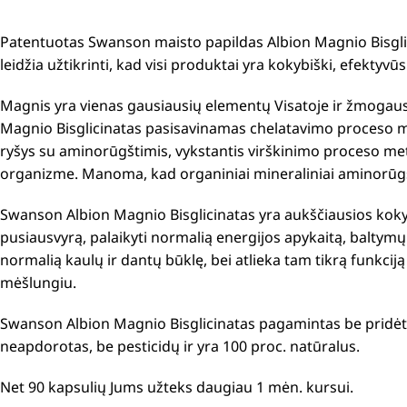
Patentuotas Swanson maisto papildas Albion Magnio Bisgli
leidžia užtikrinti, kad visi produktai yra kokybiški, efektyvūs
Magnis yra vienas gausiausių elementų Visatoje ir žmogaus
Magnio Bisglicinatas pasisavinamas chelatavimo proceso m
ryšys su aminorūgštimis, vykstantis virškinimo proceso met
organizme. Manoma, kad organiniai mineraliniai aminorūgšč
Swanson Albion Magnio Bisglicinatas yra aukščiausios kokyb
pusiausvyrą, palaikyti normalią energijos apykaitą, baltymų 
normalią kaulų ir dantų būklę, bei atlieka tam tikrą funkcij
mėšlungiu.
Swanson Albion Magnio Bisglicinatas pagamintas be pridėtin
neapdorotas, be pesticidų ir yra 100 proc. natūralus.
Net 90 kapsulių Jums užteks daugiau 1 mėn. kursui.