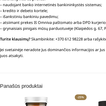
– naudojant banko internetinės bankininkystės sistemas;
– kredito ir debeto kortele;
– išankstiniu bankiniu pavedimu;
– atsiimant prekes Iš Omniva paštomato arba DPD kurjerio
– grynaisiais pinigais mūsų parduotuvėje (Klaipėdos g. 67, 
Turite klausimų?
Skambinkite: +370 612 98228 arba rašykit
Jei svetainėje neradote Jus dominančios informacijos ar J
juos atsakyti.
Panašūs produktai
-25%