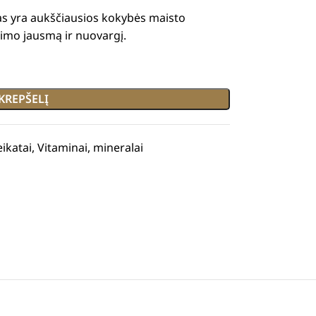
as yra aukščiausios kokybės maisto
imo jausmą ir nuovargį.
 KREPŠELĮ
eikatai
,
Vitaminai, mineralai