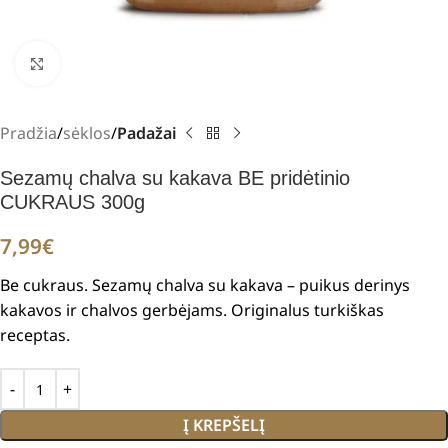
Padidinti
Pradžia
sėklos
Padažai
Sezamų chalva su kakava BE pridėtinio
CUKRAUS 300g
7,99
€
Be cukraus. Sezamų chalva su kakava – puikus derinys
kakavos ir chalvos gerbėjams.
Originalus turkiškas
receptas.
Į KREPŠELĮ