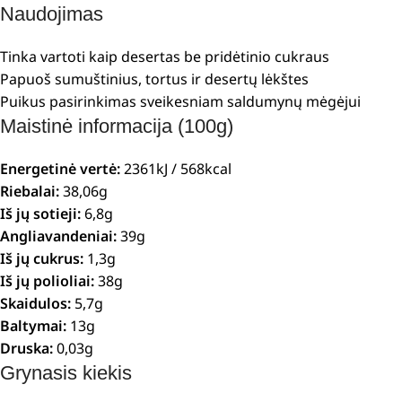
Naudojimas
Tinka vartoti kaip desertas be pridėtinio cukraus
Papuoš sumuštinius, tortus ir desertų lėkštes
Puikus pasirinkimas sveikesniam saldumynų mėgėjui
Maistinė informacija (100g)
Energetinė vertė:
2361kJ / 568kcal
Riebalai:
38,06g
Iš jų sotieji:
6,8g
Angliavandeniai:
39g
Iš jų cukrus:
1,3g
Iš jų polioliai:
38g
Skaidulos:
5,7g
Baltymai:
13g
Druska:
0,03g
Grynasis kiekis