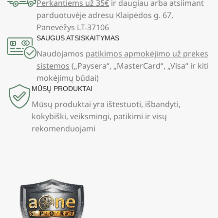
Perkantiems už 35€
ir daugiau arba atsiimant
parduotuvėje adresu Klaipėdos g. 67,
Panevėžys LT-37106
SAUGUS ATSISKAITYMAS
Naudojamos
patikimos apmokėjimo už prekes
sistemos
(„Paysera“, „MasterCard“, „Visa“ ir kiti
mokėjimų būdai)
MŪSŲ PRODUKTAI
Mūsų produktai yra ištestuoti, išbandyti,
kokybiški, veiksmingi, patikimi ir visų
rekomenduojami