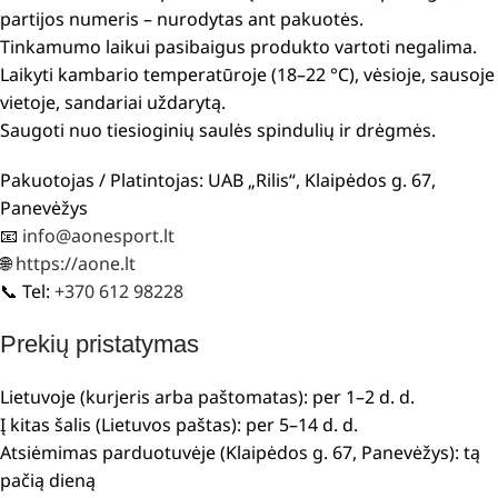
partijos numeris – nurodytas ant pakuotės.
Tinkamumo laikui pasibaigus produkto vartoti negalima.
Laikyti kambario temperatūroje (18–22 °C), vėsioje, sausoje
vietoje, sandariai uždarytą.
Saugoti nuo tiesioginių saulės spindulių ir drėgmės.
Pakuotojas / Platintojas: UAB „Rilis“, Klaipėdos g. 67,
Panevėžys
📧
info@aonesport.lt
🌐
https://aone.lt
📞 Tel:
+370 612 98228
Prekių pristatymas
Lietuvoje (kurjeris arba paštomatas): per 1–2 d. d.
Į kitas šalis (Lietuvos paštas): per 5–14 d. d.
Atsiėmimas parduotuvėje (Klaipėdos g. 67, Panevėžys): tą
pačią dieną