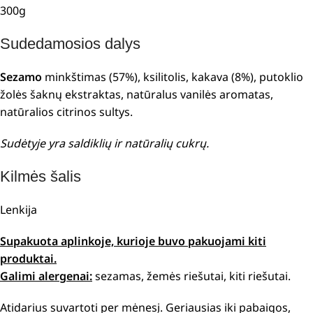
300g
Sudedamosios dalys
Sezamo
minkštimas (57%), ksilitolis, kakava (8%), putoklio
žolės šaknų ekstraktas, natūralus vanilės aromatas,
natūralios citrinos sultys.
Sudėtyje yra saldiklių ir natūralių cukrų.
Kilmės šalis
Lenkija
Supakuota aplinkoje, kurioje buvo pakuojami kiti
produktai.
Galimi alergenai:
sezamas, žemės riešutai, kiti riešutai.
Atidarius suvartoti per mėnesį. Geriausias iki pabaigos,