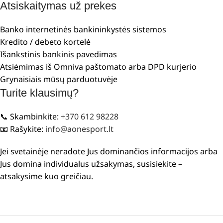
Atsiskaitymas už prekes
Banko internetinės bankininkystės sistemos
Kredito / debeto kortelė
Išankstinis bankinis pavedimas
Atsiėmimas iš Omniva paštomato arba DPD kurjerio
Grynaisiais mūsų parduotuvėje
Turite klausimų?
📞 Skambinkite:
+370 612 98228
📧 Rašykite:
info@aonesport.lt
Jei svetainėje neradote Jus dominančios informacijos arba
Jus domina individualus užsakymas, susisiekite –
atsakysime kuo greičiau.