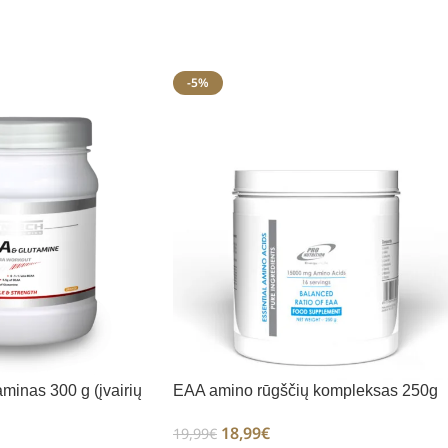
-5%
minas 300 g (įvairių
EAA amino rūgščių kompleksas 250g
18,99
€
19,99
€