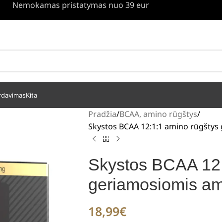
Nemokamas pristatymas nuo 39 eur
rdavimas
Kita
Pradžia
BCAA, amino rūgštys
Skystos BCAA 12:1:1 amino rūgšty
Skystos BCAA 12:
geriamosiomis a
18,99
€