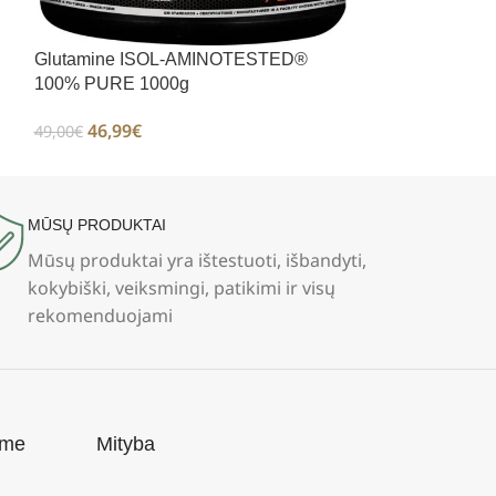
Glutamine ISOL-AMINOTESTED®
100% PURE 1000g
46,99
€
49,00
€
MŪSŲ PRODUKTAI
Mūsų produktai yra ištestuoti, išbandyti,
kokybiški, veiksmingi, patikimi ir visų
rekomenduojami
ame
Mityba