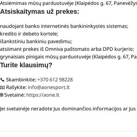
Atsiėmimas mūsų parduotuvėje (Klaipėdos g. 67, Panevėžys
Atsiskaitymas už prekes:
naudojant banko internetinės bankininkystės sistemas;
kredito ir debeto kortele;
išankstiniu bankiniu pavedimu;
atsiimant prekes iš Omniva paštomato arba DPD kurjerio;
grynaisiais pinigais mūsų parduotuvėje (Klaipėdos g. 67, P
Turite klausimų?
📞 Skambinkite:
+370 612 98228
📧 Rašykite:
info@aonesport.lt
🌐 Svetainė:
https://aone.lt
Jei svetainėje neradote Jus dominančios informacijos ar Ju