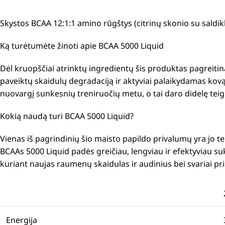
Skystos BCAA 12:1:1 amino rūgštys (citrinų skonio su saldikl
Ką turėtumėte žinoti apie BCAA 5000 Liquid
Dėl kruopščiai atrinktų ingredientų šis produktas pagreit
paveiktų skaidulų degradaciją ir aktyviai palaikydamas ko
nuovargį sunkesnių treniruočių metu, o tai daro didelę teig
Kokią naudą turi BCAA 5000 Liquid?
Vienas iš pagrindinių šio maisto papildo privalumų yra jo 
BCAAs 5000 Liquid padės greičiau, lengviau ir efektyviau su
kuriant naujas raumenų skaidulas ir audinius bei svariai pr
Energija