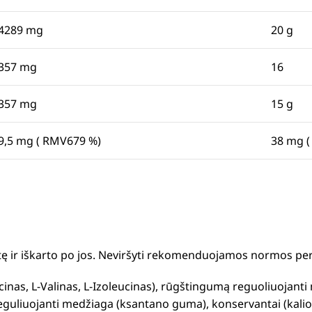
4289 mg
20 g
357 mg
16
357 mg
15 g
9,5 mg ( RMV679 %)
38 mg (
otę ir iškarto po jos. Neviršyti rekomenduojamos normos per
inas, L-Valinas, L-Izoleucinas), rūgštingumą reguoliuojanti 
reguliuojanti medžiaga (ksantano guma), konservantai (kalio