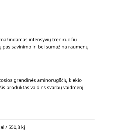
sumažindamas intensyvių treniruočių
ymų pasisavinimo ir bei sumažina raumenų
otosios grandinės aminorūgščių kiekio
, šis produktas vaidins svarbų vaidmenį
al / 550,8 kj