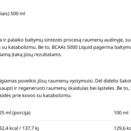
iais) 500 ml
ina ir palaiko baltymų sintezės procesą raumenų audinyje, 
vą su katabolizmu. Be to, BCAAs 5000 Liquid pagerina balt
iamą įtaką jūsų rezultatams.
teigiamas poveikis jūsų raumenų vystymuisi. Dėl didelio šak
kaupti ir regeneruoti raumenų skaidulas bei ląsteles. Be to
isidės prie kovos su katabolizmu.
25 ml (porcija)
100 ml
32,4 kcal / 137,7 kj
129,6 kc