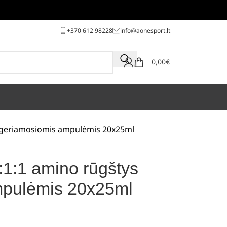
+370 612 98228
info@aonesport.lt
0,00
€
s geriamosiomis ampulėmis 20x25ml
1:1 amino rūgštys
mpulėmis 20x25ml