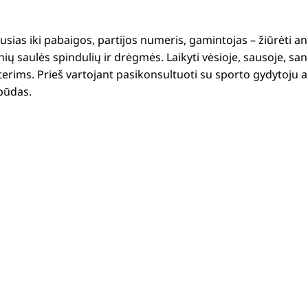
ias iki pabaigos, partijos numeris, gamintojas – žiūrėti 
ių saulės spindulių ir drėgmės. Laikyti vėsioje, sausoje, s
rims. Prieš vartojant pasikonsultuoti su sporto gydytoju ar
būdas.