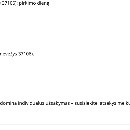
 37106): pirkimo dieną.
anevėžys 37106).
s domina individualus užsakymas – susisiekite, atsakysime k