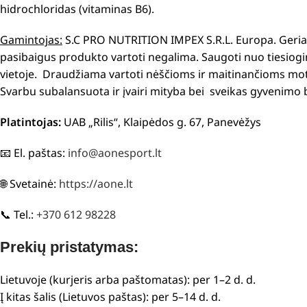
hidrochloridas (vitaminas B6).
Gamintojas:
S.C PRO NUTRITION IMPEX S.R.L. Europa. Geriaus
pasibaigus produkto vartoti negalima. Saugoti nuo tiesiogin
vietoje. Draudžiama vartoti nėščioms ir maitinančioms mote
Svarbu subalansuota ir įvairi mityba bei sveikas gyvenimo 
Platintojas:
UAB „Rilis“, Klaipėdos g. 67, Panevėžys
📧 El. paštas:
info@aonesport.lt
🌐 Svetainė:
https://aone.lt
📞 Tel.:
+370 612 98228
Prekių pristatymas:
Lietuvoje (kurjeris arba paštomatas): per 1–2 d. d.
Į kitas šalis (Lietuvos paštas): per 5–14 d. d.