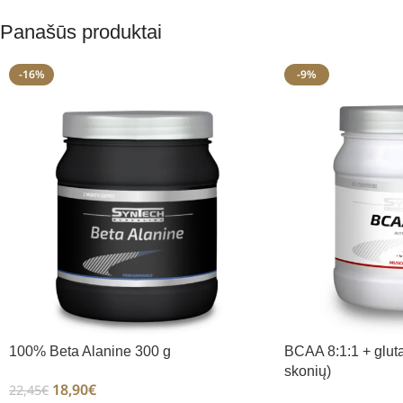
Panašūs produktai
-16%
-9%
100% Beta Alanine 300 g
BCAA 8:1:1 + gluta
skonių)
18,90
€
22,45
€