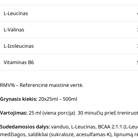
L-Leucinas
L-Valinas
L-Izoleucinas
Vitaminas B6
RMV% – Referencinė maistinė vertė.
Grynasis kiekis:
20x25ml – 500ml
Vartojimas:
25 ml (viena porcija) 30 minučių prieš treniru
Sudedamosios dalys:
vanduo, L-Leucinas, BCAA 2:1:1 (L-Leuc
medžiagos, saldikliai (sukralozė, acesulfamas-K), lipnumą 