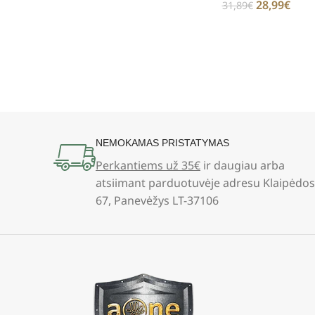
28,99
€
31,89
€
NEMOKAMAS PRISTATYMAS
Perkantiems už 35€
ir daugiau arba
atsiimant parduotuvėje adresu Klaipėdos
67, Panevėžys LT-37106