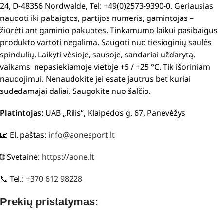
24, D-48356 Nordwalde, Tel: +49(0)2573-9390-0. Geriausias
naudoti iki pabaigtos, partijos numeris, gamintojas –
žiūrėti ant gaminio pakuotės. Tinkamumo laikui pasibaigus
produkto vartoti negalima. Saugoti nuo tiesioginių saulės
spindulių. Laikyti vėsioje, sausoje, sandariai uždarytą,
vaikams nepasiekiamoje vietoje +5 / +25 °C. Tik išoriniam
naudojimui. Nenaudokite jei esate jautrus bet kuriai
sudedamajai daliai. Saugokite nuo šalčio.
Platintojas:
UAB „Rilis“, Klaipėdos g. 67, Panevėžys
📧 El. paštas:
info@aonesport.lt
🌐 Svetainė:
https://aone.lt
📞 Tel.:
+370 612 98228
Prekių pristatymas: