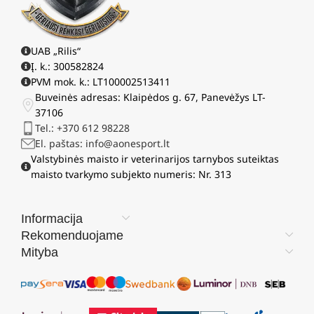
UAB „Rilis“
Į. k.: 300582824
PVM mok. k.: LT100002513411
Buveinės adresas: Klaipėdos g. 67, Panevėžys LT-
37106
Tel.: +370 612 98228
El. paštas: info@aonesport.lt
Valstybinės maisto ir veterinarijos tarnybos suteiktas
maisto tvarkymo subjekto numeris: Nr. 313
Informacija
Rekomenduojame
Mityba