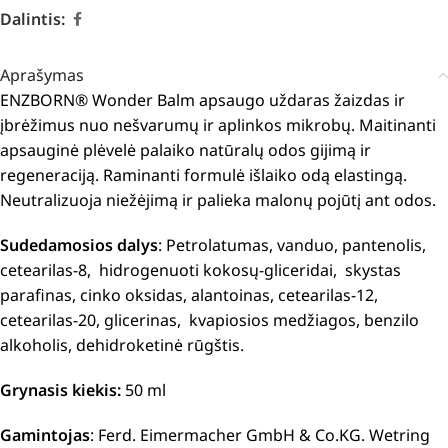
Dalintis:
Aprašymas
ENZBORN® Wonder Balm apsaugo uždaras žaizdas ir
įbrėžimus nuo nešvarumų ir aplinkos mikrobų. Maitinanti
apsauginė plėvelė palaiko natūralų odos gijimą ir
regeneraciją. Raminanti formulė išlaiko odą elastingą.
Neutralizuoja niežėjimą ir palieka malonų pojūtį ant odos.
Sudedamosios dalys
: Petrolatumas, vanduo, pantenolis,
cetearilas-8, hidrogenuoti kokosų-gliceridai, skystas
parafinas, cinko oksidas, alantoinas, cetearilas-12,
cetearilas-20, glicerinas, kvapiosios medžiagos, benzilo
alkoholis, dehidroketinė rūgštis.
Grynasis kiekis:
50 ml
Gamintojas
: Ferd. Eimermacher GmbH & Co.KG. Wetring