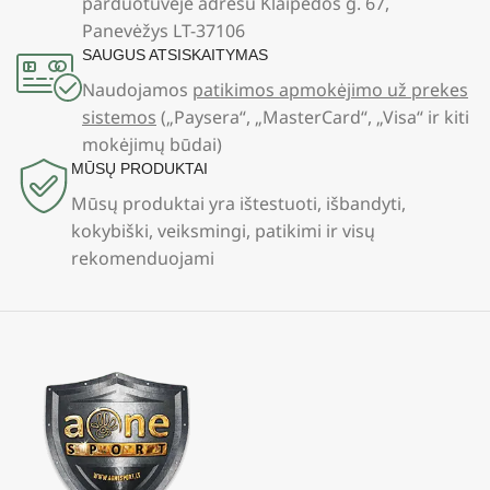
parduotuvėje adresu Klaipėdos g. 67,
Panevėžys LT-37106
SAUGUS ATSISKAITYMAS
Naudojamos
patikimos apmokėjimo už prekes
sistemos
(„Paysera“, „MasterCard“, „Visa“ ir kiti
mokėjimų būdai)
MŪSŲ PRODUKTAI
Mūsų produktai yra ištestuoti, išbandyti,
kokybiški, veiksmingi, patikimi ir visų
rekomenduojami