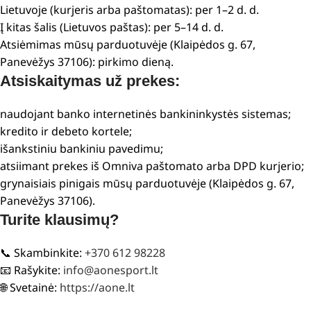
Lietuvoje (kurjeris arba paštomatas): per 1–2 d. d.
Į kitas šalis (Lietuvos paštas): per 5–14 d. d.
Atsiėmimas mūsų parduotuvėje (Klaipėdos g. 67,
Panevėžys 37106): pirkimo dieną.
Atsiskaitymas už prekes:
naudojant banko internetinės bankininkystės sistemas;
kredito ir debeto kortele;
išankstiniu bankiniu pavedimu;
atsiimant prekes iš Omniva paštomato arba DPD kurjerio;
grynaisiais pinigais mūsų parduotuvėje (Klaipėdos g. 67,
Panevėžys 37106).
Turite klausimų?
📞 Skambinkite:
+370 612 98228
📧 Rašykite:
info@aonesport.lt
🌐 Svetainė:
https://aone.lt