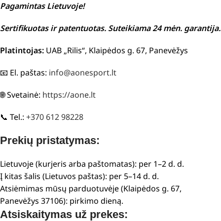
Pagamintas Lietuvoje!
Sertifikuotas ir patentuotas. Suteikiama 24 mėn. garantija.
Platintojas:
UAB „Rilis“, Klaipėdos g. 67, Panevėžys
📧 El. paštas:
info@aonesport.lt
🌐 Svetainė:
https://aone.lt
📞 Tel.:
+370 612 98228
Prekių pristatymas:
Lietuvoje (kurjeris arba paštomatas): per 1–2 d. d.
Į kitas šalis (Lietuvos paštas): per 5–14 d. d.
Atsiėmimas mūsų parduotuvėje (Klaipėdos g. 67,
Panevėžys 37106): pirkimo dieną.
Atsiskaitymas už prekes: