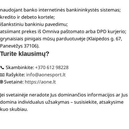
naudojant banko internetinės bankininkystės sistemas;
kredito ir debeto kortele;
išankstiniu bankiniu pavedimu;
atsiimant prekes iš Omniva paštomato arba DPD kurjerio;
grynaisiais pinigais mūsų parduotuvėje (Klaipėdos g. 67,
Panevėžys 37106).
Turite klausimų?
📞 Skambinkite:
+370 612 98228
📧 Rašykite:
info@aonesport.lt
🌐 Svetainė:
https://aone.lt
Jei svetainėje neradote Jus dominančios informacijos ar Jus
domina individualus užsakymas – susisiekite, atsakysime
kuo skubiau.