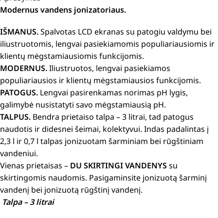
Modernus vandens jonizatoriaus.
IŠMANUS.
Spalvotas LCD ekranas su patogiu valdymu bei
iliustruotomis, lengvai pasiekiamomis populiariausiomis ir
klientų mėgstamiausiomis funkcijomis.
MODERNUS.
Iliustruotos, lengvai pasiekiamos
populiariausios ir klientų mėgstamiausios funkcijomis.
PATOGUS.
Lengvai pasirenkamas norimas pH lygis,
galimybė nusistatyti savo mėgstamiausią pH.
TALPUS.
Bendra prietaiso talpa – 3 litrai, tad patogus
naudotis ir didesnei šeimai, kolektyvui. Indas padalintas į
2,3 l ir 0,7 l talpas jonizuotam šarminiam bei rūgštiniam
vandeniui.
Vienas prietaisas –
DU SKIRTINGI VANDENYS
su
skirtingomis naudomis. Pasigaminsite jonizuotą šarminį
vandenį bei jonizuotą rūgštinį vandenį.
Talpa – 3 litrai