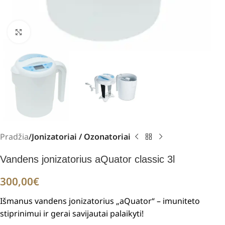
Padidinti
Pradžia
Jonizatoriai / Ozonatoriai
Vandens jonizatorius aQuator classic 3l
300,00
€
Išmanus vandens jonizatorius „aQuator“ – imuniteto
stiprinimui ir gerai savijautai palaikyti!