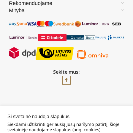
Rekomenduojame
Mityba
Sekite mus:
2026 © Visos teisės saugomos | UAB „Rilis“
Ši svetainė naudoja slapukus
Siekdami užtikrinti geriausią Jūsų naršymo patirtį, šioje
svetainėje naudojame slapukus (ang. cookies).