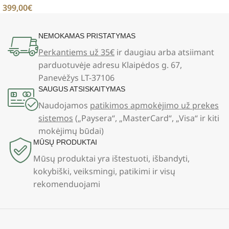
399,00
€
NEMOKAMAS PRISTATYMAS
Perkantiems už 35€
ir daugiau arba atsiimant
parduotuvėje adresu Klaipėdos g. 67,
Panevėžys LT-37106
SAUGUS ATSISKAITYMAS
Naudojamos
patikimos apmokėjimo už prekes
sistemos
(„Paysera“, „MasterCard“, „Visa“ ir kiti
mokėjimų būdai)
MŪSŲ PRODUKTAI
Mūsų produktai yra ištestuoti, išbandyti,
kokybiški, veiksmingi, patikimi ir visų
rekomenduojami