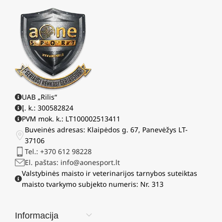
UAB „Rilis“
Į. k.: 300582824
PVM mok. k.: LT100002513411
Buveinės adresas: Klaipėdos g. 67, Panevėžys LT-
37106
Tel.: +370 612 98228
El. paštas: info@aonesport.lt
Valstybinės maisto ir veterinarijos tarnybos suteiktas
maisto tvarkymo subjekto numeris: Nr. 313
Informacija