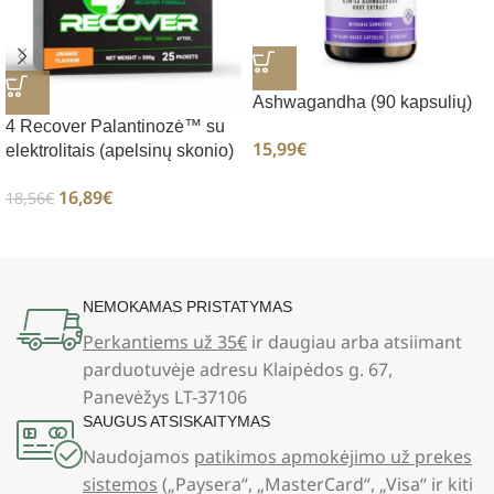
Ashwagandha (90 kapsulių)
4 Recover Palantinozė™ su
15,99
€
elektrolitais (apelsinų skonio)
16,89
€
18,56
€
NEMOKAMAS PRISTATYMAS
Perkantiems už 35€
ir daugiau arba atsiimant
parduotuvėje adresu Klaipėdos g. 67,
Panevėžys LT-37106
SAUGUS ATSISKAITYMAS
Naudojamos
patikimos apmokėjimo už prekes
sistemos
(„Paysera“, „MasterCard“, „Visa“ ir kiti