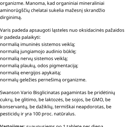
organizme. Manoma, kad organiniai mineraliniai
aminorūgščių chelatai sukelia mažesnį skrandžio
dirginimą.
Varis padeda apsaugoti ląsteles nuo oksidacinės pažaidos
ir padeda palaikyti:
normalią imuninės sistemos veiklą;
normalią jungiamojo audinio būklę;
normalią nervų sistemos veiklą;
normalią plaukų, odos pigmentaciją;
normalią energijos apykaitą;
normalų geležies pernešimą organizme.
Swanson Vario Bisglicinatas pagamintas be pridėtinių
cukrų, be glitimo, be laktozės, be sojos, be GMO, be
konservantų, be dažiklių, termiškai neapdorotas, be
pesticidų ir yra 100 proc. natūralus.
Vartojimas
: suaugusiems po 1 tablete per dieną