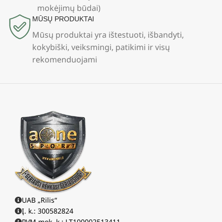
mokėjimų būdai)
MŪSŲ PRODUKTAI
Mūsų produktai yra ištestuoti, išbandyti,
kokybiški, veiksmingi, patikimi ir visų
rekomenduojami
UAB „Rilis“
Į. k.: 300582824
PVM mok. k.: LT100002513411