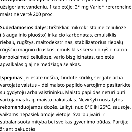
užsigeriant vandeniu. 1 tabletėje: 2* mg Vario* referencinė
maistinė vertė 200 proc.
Sudedamosios dalys:
tirštikliai: mikrokristalinė celiuliozė
(iš augalinio pluošto) ir kalcio karbonatas, emulsiklis
riebalų rūgštys, maltodekstrinas, stabilizatorius riebalų
rūgščių magnio druskos, emulsiklis skersinio ryšio natrio
karboksimetilceliuliozė, vario bisglicinatas, tabletės
apvalkalas glajinė medžiaga šelakas.
Įspėjimas
: jei esate nėščia, žindote kūdikį, sergate arba
vartojate vaistus – dėl maisto papildo vartojimo pasitarkite
su gydytoju arba vaistininku. Maisto papildas neturi būti
vartojamas kaip maisto pakaitalas. Neviršyti nustatytos
rekomenduojamos dozės. Laikyti nuo 0°C iki 25°C, sausoje,
vaikams nepasiekiamoje vietoje. Svarbu įvairi ir
subalansuota mityba bei sveikas gyvenimo būdas. Partija:
žr. ant pakuotės.