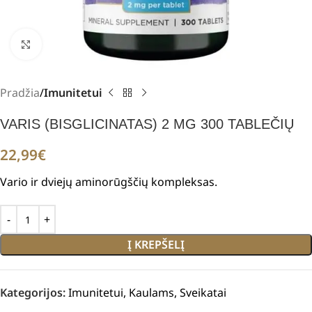
Padidinti
Pradžia
Imunitetui
VARIS (BISGLICINATAS) 2 MG 300 TABLEČIŲ
22,99
€
Vario ir dviejų aminorūgščių kompleksas.
Į KREPŠELĮ
Kategorijos:
Imunitetui
,
Kaulams
,
Sveikatai