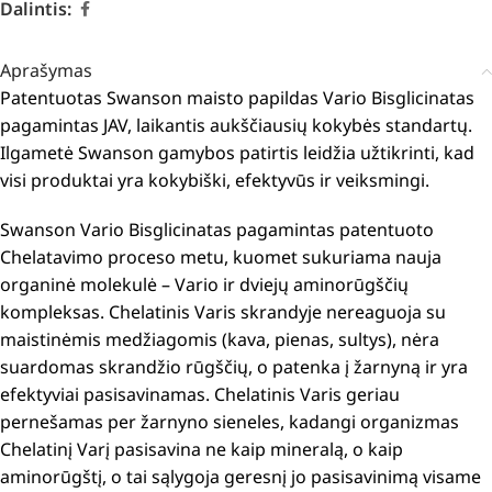
Dalintis:
Aprašymas
Patentuotas Swanson maisto papildas Vario Bisglicinatas
pagamintas JAV, laikantis aukščiausių kokybės standartų.
Ilgametė Swanson gamybos patirtis leidžia užtikrinti, kad
visi produktai yra kokybiški, efektyvūs ir veiksmingi.
Swanson Vario Bisglicinatas pagamintas patentuoto
Chelatavimo proceso metu, kuomet sukuriama nauja
organinė molekulė – Vario ir dviejų aminorūgščių
kompleksas. Chelatinis Varis skrandyje nereaguoja su
maistinėmis medžiagomis (kava, pienas, sultys), nėra
suardomas skrandžio rūgščių, o patenka į žarnyną ir yra
efektyviai pasisavinamas. Chelatinis Varis geriau
pernešamas per žarnyno sieneles, kadangi organizmas
Chelatinį Varį pasisavina ne kaip mineralą, o kaip
aminorūgštį, o tai sąlygoja geresnį jo pasisavinimą visame