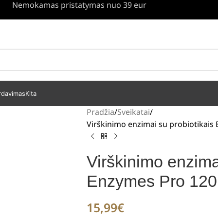
Nemokamas pristatymas nuo 39 eur
rdavimas
Kita
Pradžia
Sveikatai
Virškinimo enzimai su probiotikais
Virškinimo enzima
Enzymes Pro 120 
15,99
€