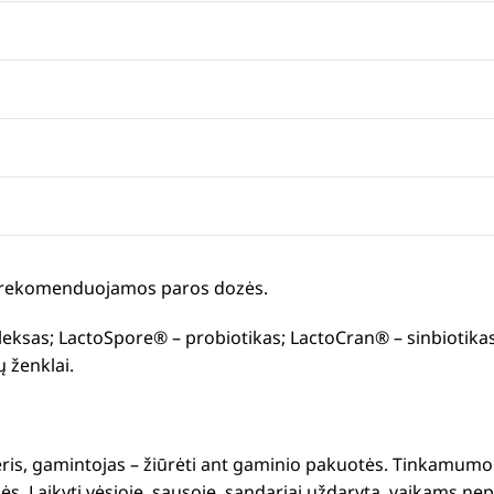
ite rekomenduojamos paros dozės.
sas; LactoSpore® – probiotikas; LactoCran® – sinbiotikas
 ženklai.
eris, gamintojas – žiūrėti ant gaminio pakuotės. Tinkamumo
s. Laikyti vėsioje, sausoje, sandariai uždarytą, vaikams nep