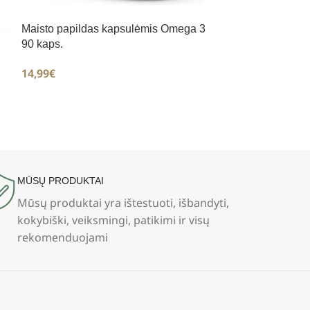
Maisto papildas kapsulėmis Omega 3
90 kaps.
14,99
€
Omega 3 180 mi
28,90
€
MŪSŲ PRODUKTAI
Mūsų produktai yra ištestuoti, išbandyti,
kokybiški, veiksmingi, patikimi ir visų
rekomenduojami