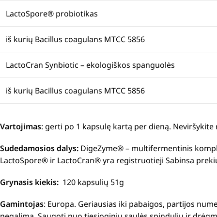
LactoSpore® probiotikas
iš kurių Bacillus coagulans MTCC 5856
LactoCran Synbiotic – ekologiškos spanguolės
iš kurių Bacillus coagulans MTCC 5856
Vartojimas
: gerti po 1 kapsulę kartą per dieną. Neviršyk
Sudedamosios dalys:
DigeZyme® – multifermentinis komplek
LactoSpore® ir LactoCran® yra registruotieji Sabinsa prekių
Grynasis kiekis:
120 kapsulių 51g
Gamintojas
: Europa. Geriausias iki pabaigos, partijos num
negalima. Saugoti nuo tiesioginių saulės spindulių ir drėgmė