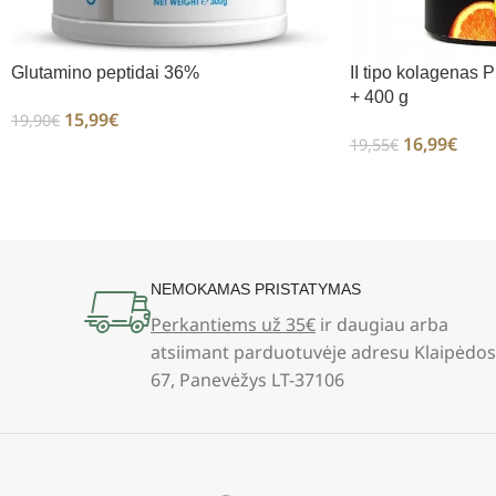
Glutamino peptidai 36%
II tipo kolagena
+ 400 g
15,99
€
19,90
€
16,99
€
19,55
€
NEMOKAMAS PRISTATYMAS
Perkantiems už 35€
ir daugiau arba
atsiimant parduotuvėje adresu Klaipėdos
67, Panevėžys LT-37106