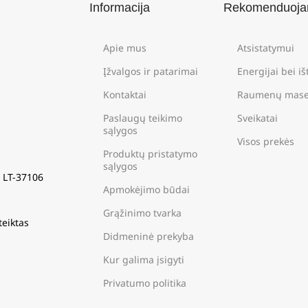
Informacija
Rekomenduoj
Apie mus
Atsistatymui
Įžvalgos ir patarimai
Energijai bei i
Kontaktai
Raumenų mase
Paslaugų teikimo
Sveikatai
sąlygos
Visos prekės
Produktų pristatymo
sąlygos
s LT-37106
Apmokėjimo būdai
Grąžinimo tvarka
teiktas
Didmeninė prekyba
Kur galima įsigyti
Privatumo politika