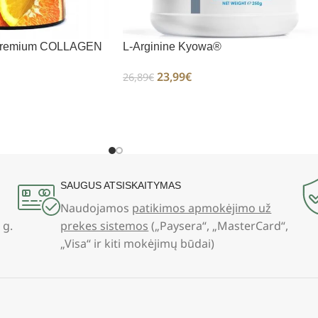
s Premium COLLAGEN
L-Arginine Kyowa®
23,99
€
26,89
€
SAUGUS ATSISKAITYMAS
Naudojamos
patikimos apmokėjimo už
 g.
prekes sistemos
(„Paysera“, „MasterCard“,
„Visa“ ir kiti mokėjimų būdai)