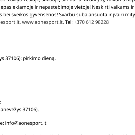
asiekiamoje ir nepastebimoje vietoje! Neskirti vaikams i
os bei sveikos gyvensenos! Svarbu subalansuota ir įvairi mi
esport.lt
,
www.aonesport.lt
, Tel:
+370 612 98228
s 37106): pirkimo dieną.
;
Panevėžys 37106).
te: info@aonesport.lt