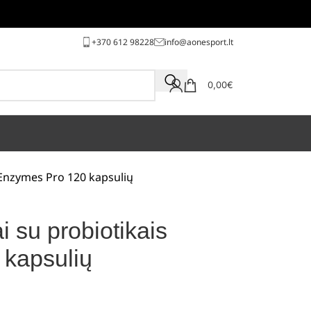
+370 612 98228
info@aonesport.lt
0,00
€
 Enzymes Pro 120 kapsulių
i su probiotikais
kapsulių