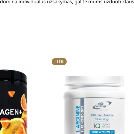
us domina individualus užsakymas, galite mums užduoti klau
-11%