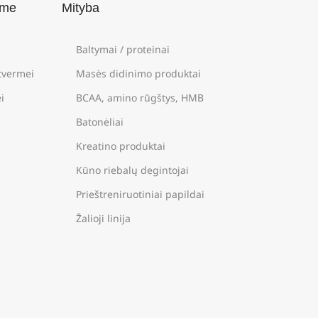
ame
Mityba
Baltymai / proteinai
štvermei
Masės didinimo produktai
i
BCAA, amino rūgštys, HMB
Batonėliai
Kreatino produktai
Kūno riebalų degintojai
Prieštreniruotiniai papildai
Žalioji linija