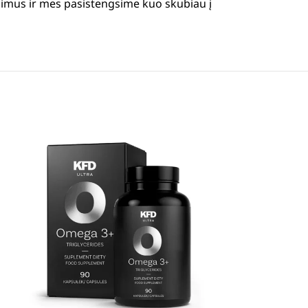
simus ir mes pasistengsime kuo skubiau į