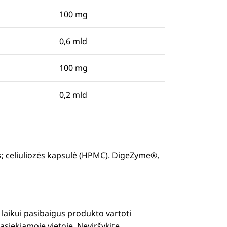
100 mg
0,6 mld
100 mg
0,2 mld
; celiuliozės kapsulė (HPMC). DigeZyme®,
 laikui pasibaigus produkto vartoti
asiekiamoje vietoje. Neviršykite