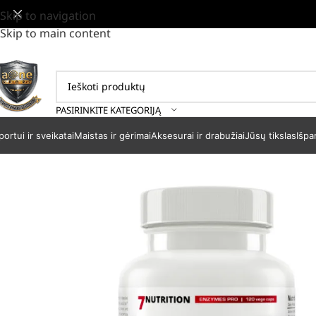
Skip to navigation
Skip to main content
PASIRINKITE KATEGORIJĄ
portui ir sveikatai
Maistas ir gėrimai
Aksesurai ir drabužiai
Jūsų tikslas
Išpa