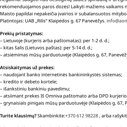
rekomenduojamos paros dozės! Laikyti mažiems vaikams nep
Maisto papildai nepakeičia įvairios ir subalansuotos mityb
Platintojas: UAB „Rilis“ Klaipėdos g. 67 Panevėžys.
info@aon
Prekių pristatymas:
– Lietuvoje (kurjeris arba paštomatas): per 1-2 d. d.;
– kitas šalis (Lietuvos paštas): per 5-14 d. d.;
– atsiėmimas mūsų parduotuvėje (Klaipėdos g. 67, Panevėžy
Atsiskaitymas už prekes:
– naudojant banko internetinės bankininkystės sistemas;
– kredito ir debeto kortele;
– išankstiniu bankiniu pavedimu;
– atsiimant prekes Iš Omniva paštomato arba DPD kurjerio
– grynaisiais pinigais mūsų parduotuvėje (Klaipėdos g. 67, 
Turite klausimų?
Skambinkite:
+370 612 98228
, arba rašyki