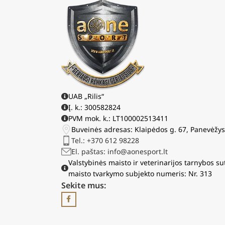
UAB „Rilis“
Į. k.: 300582824
PVM mok. k.: LT100002513411
Buveinės adresas: Klaipėdos g. 67, Panevėžy
Tel.: +370 612 98228
El. paštas: info@aonesport.lt
Valstybinės maisto ir veterinarijos tarnybos su
maisto tvarkymo subjekto numeris: Nr. 313
Sekite mus: