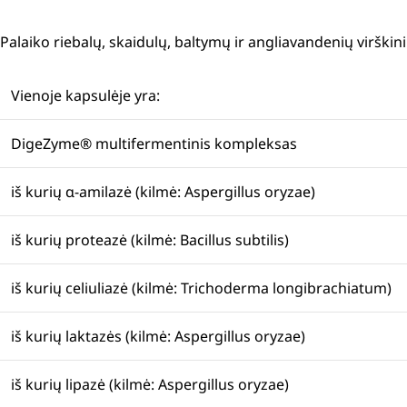
Palaiko riebalų, skaidulų, baltymų ir angliavandenių virški
Vienoje kapsulėje yra:
DigeZyme® multifermentinis kompleksas
iš kurių ɑ-amilazė (kilmė: Aspergillus oryzae)
iš kurių proteazė (kilmė: Bacillus subtilis)
iš kurių celiuliazė (kilmė: Trichoderma longibrachiatum)
iš kurių laktazės (kilmė: Aspergillus oryzae)
iš kurių lipazė (kilmė: Aspergillus oryzae)