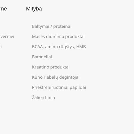
ame
Mityba
Baltymai / proteinai
štvermei
Masės didinimo produktai
i
BCAA, amino rūgštys, HMB
Batonėliai
Kreatino produktai
Kūno riebalų degintojai
Prieštreniruotiniai papildai
Žalioji linija