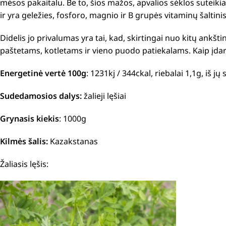
mėsos pakaitalu.
Be to, šios mažos, apvalios sėklos suteik
ir yra geležies, fosforo, magnio ir B grupės vitaminų šaltini
Didelis jo privalumas yra tai, kad, skirtingai nuo kitų ankšti
paštetams, kotletams ir vieno puodo patiekalams.
Kaip įda
Energetinė vertė 100g
: 1231kj / 344ckal, riebalai 1,1g, iš j
Sudedamosios dalys:
žalieji lęšiai
Grynasis kiekis
: 1000g
Kilmės šalis:
Kazakstanas
Žaliasis lęšis: