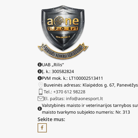
UAB „Rilis“
Į. k.: 300582824
PVM mok. k.: LT100002513411
Buveinės adresas: Klaipėdos g. 67, Panevėžy
Tel.: +370 612 98228
El. paštas: info@aonesport.lt
Valstybinės maisto ir veterinarijos tarnybos su
maisto tvarkymo subjekto numeris: Nr. 313
Sekite mus: