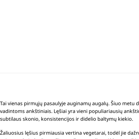
Tai vienas pirmųjų pasaulyje auginamų augalų.
Šiuo metu di
vadintoms ankštiniais.
Lęšiai yra vieni populiariausių ankšt
subtilaus skonio, konsistencijos ir didelio baltymų kiekio.
Žaliuosius lęšius pirmiausia vertina vegetarai, todėl jie da