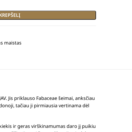
 KREPŠELĮ
tas maistas
JAV.
Jis priklauso Fabaceae šeimai, anksčiau
onoji, tačiau ji pirmiausia vertinama dėl
iekis ir geras virškinamumas daro jį puikiu