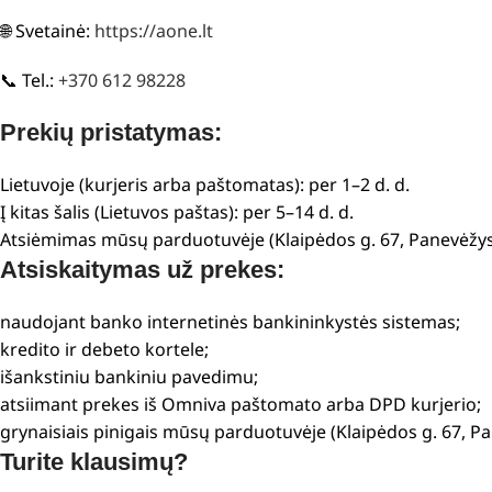
🌐 Svetainė:
https://aone.lt
📞 Tel.:
+370 612 98228
Prekių pristatymas:
Lietuvoje (kurjeris arba paštomatas): per 1–2 d. d.
Į kitas šalis (Lietuvos paštas): per 5–14 d. d.
Atsiėmimas mūsų parduotuvėje (Klaipėdos g. 67, Panevėžys
Atsiskaitymas už prekes:
naudojant banko internetinės bankininkystės sistemas;
kredito ir debeto kortele;
išankstiniu bankiniu pavedimu;
atsiimant prekes iš Omniva paštomato arba DPD kurjerio;
grynaisiais pinigais mūsų parduotuvėje (Klaipėdos g. 67, P
Turite klausimų?