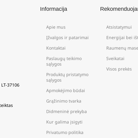
Informacija
Rekomenduoj
Apie mus
Atsistatymui
Įžvalgos ir patarimai
Energijai bei i
Kontaktai
Raumenų mase
Paslaugų teikimo
Sveikatai
sąlygos
Visos prekės
Produktų pristatymo
sąlygos
s LT-37106
Apmokėjimo būdai
Grąžinimo tvarka
teiktas
Didmeninė prekyba
Kur galima įsigyti
Privatumo politika