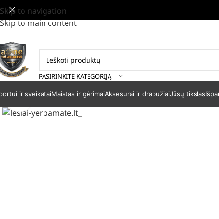
Skip to navigation
Skip to main content
PASIRINKITE KATEGORIJĄ
portui ir sveikatai
Maistas ir gėrimai
Aksesurai ir drabužiai
Jūsų tikslas
Išpa
Padidinti