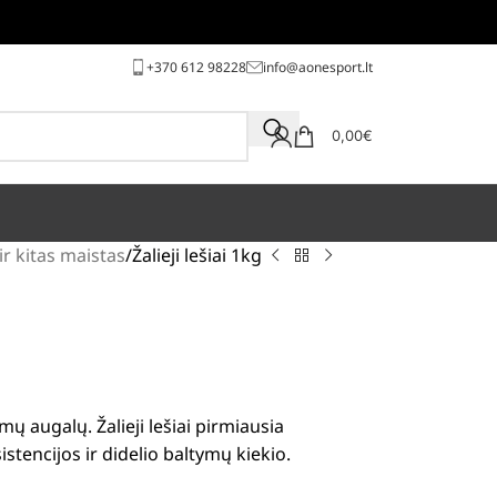
+370 612 98228
info@aonesport.lt
0,00
€
ir kitas maistas
Žalieji lešiai 1kg
ų augalų. Žalieji lešiai pirmiausia
stencijos ir didelio baltymų kiekio.