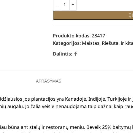
Į
Produkto kodas:
28417
Kategorijos:
Maistas
,
Riešutai ir ki
Dalintis:
APRAŠYMAS
džiausios jos plantacijos yra Kanadoje, Indijoje, Turkijoje ir 
inių augalų.
Jo žalia veislė nenaudojama taip dažnai kaip raud
žniau būna ant stalų ir restoranų meniu.
Beveik 25% baltymų k