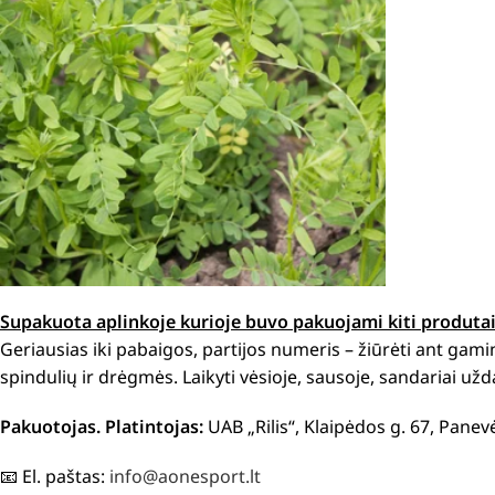
Supakuota aplinkoje kurioje buvo pakuojami kiti produta
Geriausias iki pabaigos, partijos numeris – žiūrėti ant ga
spindulių ir drėgmės. Laikyti vėsioje, sausoje, sandariai užd
Pakuotojas. Platintojas:
UAB „Rilis“, Klaipėdos g. 67, Panev
📧 El. paštas:
info@aonesport.lt