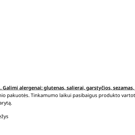
i.
Galimi alergenai: g
lutenas, salierai, garstyčios, sezamas,
minio pakuotės. Tinkamumo laikui pasibaigus produkto vartot
arytą.
ėžys