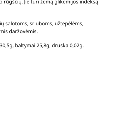
o rūgščių.
Jie turi žemą glikemijos indeksą
šių salotoms, sriuboms, užtepėlėms,
tomis daržovėmis.
os 30,5g, baltymai 25,8g, druska 0,02g.