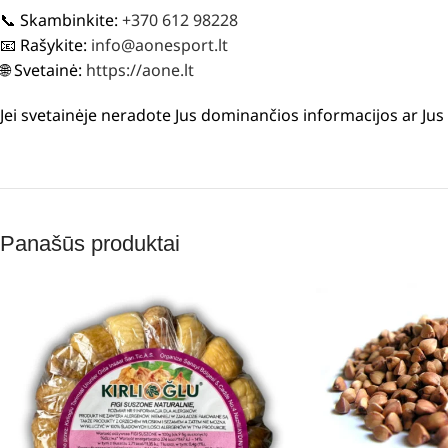
📞 Skambinkite:
+370 612 98228
📧 Rašykite:
info@aonesport.lt
🌐 Svetainė:
https://aone.lt
Jei svetainėje neradote Jus dominančios informacijos ar Ju
Panašūs produktai