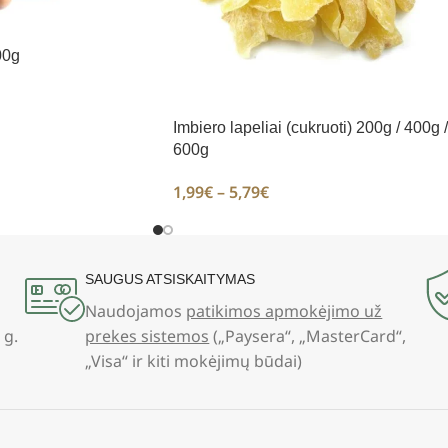
00g
Imbiero lapeliai (cukruoti) 200g / 400g /
600g
1,99
€
–
5,79
€
SAUGUS ATSISKAITYMAS
Naudojamos
patikimos apmokėjimo už
 g.
prekes sistemos
(„Paysera“, „MasterCard“,
„Visa“ ir kiti mokėjimų būdai)