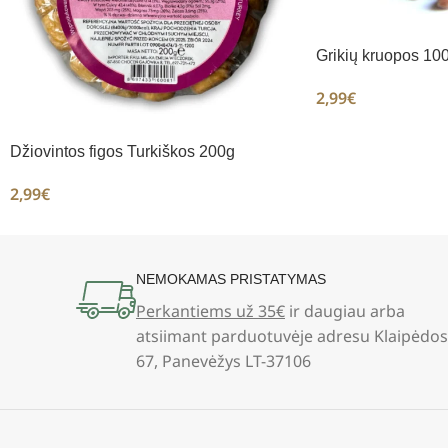
Grikių kruopos 10
2,99
€
Džiovintos figos Turkiškos 200g
2,99
€
NEMOKAMAS PRISTATYMAS
Perkantiems už 35€
ir daugiau arba
atsiimant parduotuvėje adresu Klaipėdos
67, Panevėžys LT-37106