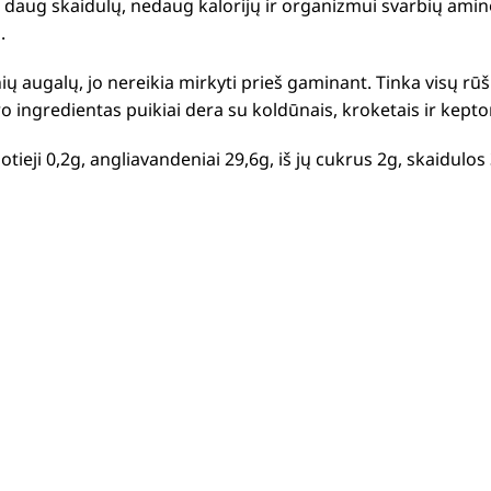
ia daug skaidulų, nedaug kalorijų ir organizmui svarbių amin
s.
nių augalų, jo nereikia mirkyti prieš gaminant.
Tinka visų rū
ro ingredientas puikiai dera su koldūnais, kroketais ir kep
ų sotieji 0,2g, angliavandeniai 29,6g, iš jų cukrus 2g, skaidul