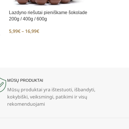
Lazdyno riešutai pieniškame šokolade
200g / 400g / 600g
5,99
€
–
16,99
€
Lukštentos moli
500g / 1000g
4,59
€
–
8,49
€
MŪSŲ PRODUKTAI
Mūsų produktai yra ištestuoti, išbandyti,
kokybiški, veiksmingi, patikimi ir visų
rekomenduojami