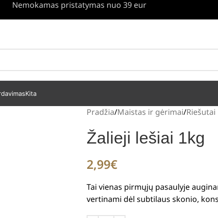
Nemokamas pristatymas nuo 39 eur
rdavimas
Kita
Pradžia
Maistas ir gėrimai
Riešutai 
Žalieji lešiai 1kg
2,99
€
Tai vienas pirmųjų pasaulyje auginam
vertinami dėl subtilaus skonio, konsi