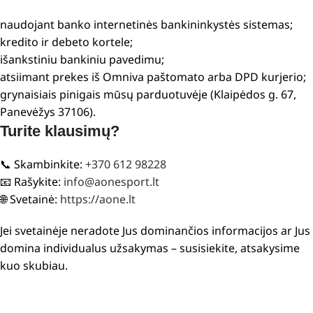
naudojant banko internetinės bankininkystės sistemas;
kredito ir debeto kortele;
išankstiniu bankiniu pavedimu;
atsiimant prekes iš Omniva paštomato arba DPD kurjerio;
grynaisiais pinigais mūsų parduotuvėje (Klaipėdos g. 67,
Panevėžys 37106).
Turite klausimų?
📞 Skambinkite:
+370 612 98228
📧 Rašykite:
info@aonesport.lt
🌐 Svetainė:
https://aone.lt
Jei svetainėje neradote Jus dominančios informacijos ar Jus
domina individualus užsakymas – susisiekite, atsakysime
kuo skubiau.