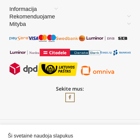
Informacija
Rekomenduojame
Mityba
Sekite mus:
2026 © Visos teisės saugomos | UAB „Rilis“
Ši svetainė naudoja slapukus