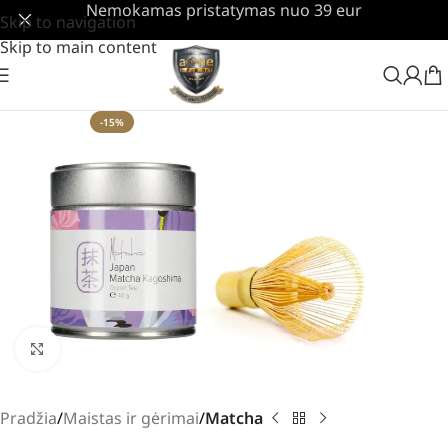
Nemokamas pristatymas nuo 39 eur
Skip to navigation
Skip to main content
-15%
Padidinti
Pradžia
Maistas ir gėrimai
Matcha