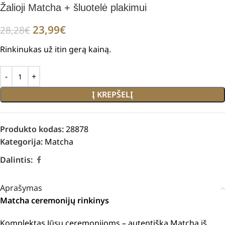
Žalioji Matcha + šluotelė plakimui
23,99
€
28,28
€
Rinkinukas už itin gerą kainą.
Į KREPŠELĮ
Produkto kodas:
28878
Kategorija:
Matcha
Dalintis:
Aprašymas
Matcha ceremonijų rinkinys
Komplektas Jūsų ceremonijoms – autentiška Matcha iš