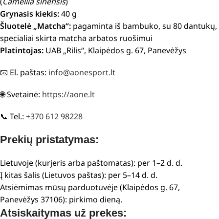
(
Camellia sinensis
)
Grynasis kiekis:
40 g
Šluotelė „Matcha“:
pagaminta iš bambuko, su 80 dantukų,
specialiai skirta matcha arbatos ruošimui
Platintojas:
UAB „Rilis“, Klaipėdos g. 67, Panevėžys
📧 El. paštas:
info@aonesport.lt
🌐 Svetainė:
https://aone.lt
📞 Tel.:
+370 612 98228
Prekių pristatymas:
Lietuvoje (kurjeris arba paštomatas): per 1–2 d. d.
Į kitas šalis (Lietuvos paštas): per 5–14 d. d.
Atsiėmimas mūsų parduotuvėje (Klaipėdos g. 67,
Panevėžys 37106): pirkimo dieną.
Atsiskaitymas už prekes: