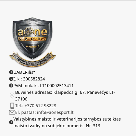
UAB „Rilis“
Į. k.: 300582824
PVM mok. k.: LT100002513411
Buveinės adresas: Klaipėdos g. 67, Panevėžys LT-
37106
Tel.: +370 612 98228
El. paštas: info@aonesport.lt
Valstybinės maisto ir veterinarijos tarnybos suteiktas
maisto tvarkymo subjekto numeris: Nr. 313