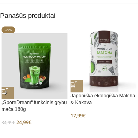
Panašūs produktai
-29%
Japoniška ekologiška Matcha
„SporeDream“ funkcinis grybų
& Kakava
mača 180g
17,99
€
24,99
€
34,99
€