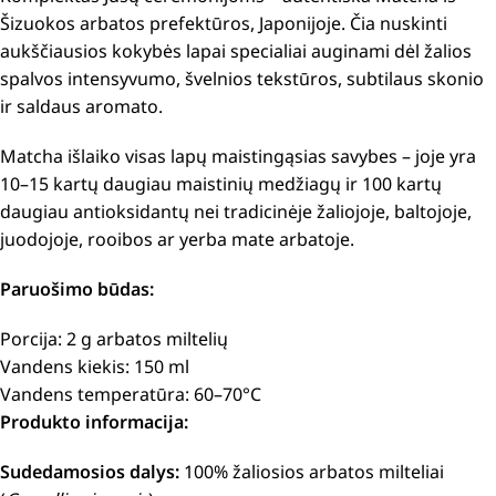
Šizuokos arbatos prefektūros, Japonijoje. Čia nuskinti
aukščiausios kokybės lapai specialiai auginami dėl žalios
spalvos intensyvumo, švelnios tekstūros, subtilaus skonio
ir saldaus aromato.
Matcha išlaiko visas lapų maistingąsias savybes – joje yra
10–15 kartų daugiau maistinių medžiagų ir 100 kartų
daugiau antioksidantų nei tradicinėje žaliojoje, baltojoje,
juodojoje, rooibos ar yerba mate arbatoje.
Paruošimo būdas:
Porcija: 2 g arbatos miltelių
Vandens kiekis: 150 ml
Vandens temperatūra: 60–70°C
Produkto informacija:
Sudedamosios dalys:
100% žaliosios arbatos milteliai