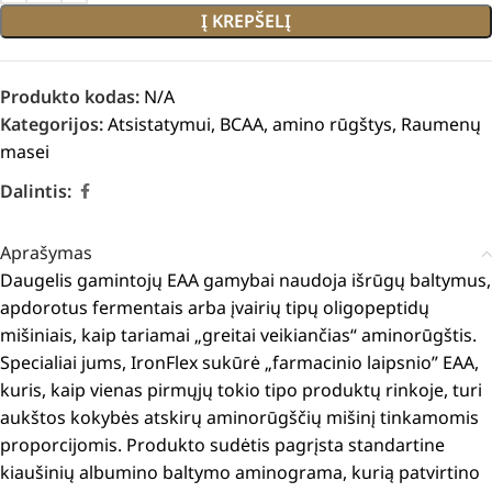
Į KREPŠELĮ
Produkto kodas:
N/A
Kategorijos:
Atsistatymui
,
BCAA, amino rūgštys
,
Raumenų
masei
Dalintis:
Aprašymas
Daugelis gamintojų EAA gamybai naudoja išrūgų baltymus,
apdorotus fermentais arba įvairių tipų oligopeptidų
mišiniais, kaip tariamai „greitai veikiančias“ aminorūgštis.
Specialiai jums, IronFlex sukūrė „farmacinio laipsnio” EAA,
kuris, kaip vienas pirmųjų tokio tipo produktų rinkoje, turi
aukštos kokybės atskirų aminorūgščių mišinį tinkamomis
proporcijomis.
Produkto sudėtis pagrįsta standartine
kiaušinių albumino baltymo aminograma, kurią patvirtino