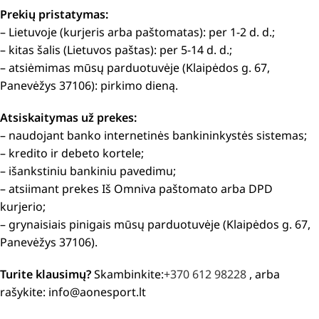
Prekių pristatymas:
– Lietuvoje (kurjeris arba paštomatas): per 1-2 d. d.;
– kitas šalis (Lietuvos paštas): per 5-14 d. d.;
– atsiėmimas mūsų parduotuvėje (Klaipėdos g. 67,
Panevėžys 37106): pirkimo dieną.
Atsiskaitymas už prekes:
– naudojant banko internetinės bankininkystės sistemas;
– kredito ir debeto kortele;
– išankstiniu bankiniu pavedimu;
– atsiimant prekes Iš Omniva paštomato arba DPD
kurjerio;
– grynaisiais pinigais mūsų parduotuvėje (Klaipėdos g. 67,
Panevėžys 37106).
Turite klausimų?
Skambinkite:
+370 612 98228
, arba
rašykite: info@aonesport.lt