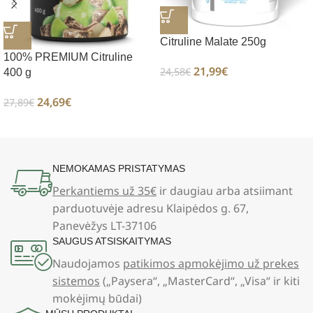
Citruline Malate 250g
100% PREMIUM Citruline
21,99
€
24,58
€
400 g
24,69
€
27,89
€
NEMOKAMAS PRISTATYMAS
Perkantiems už 35€
ir daugiau arba atsiimant
parduotuvėje adresu Klaipėdos g. 67,
Panevėžys LT-37106
SAUGUS ATSISKAITYMAS
Naudojamos
patikimos apmokėjimo už prekes
sistemos
(„Paysera“, „MasterCard“, „Visa“ ir kiti
mokėjimų būdai)