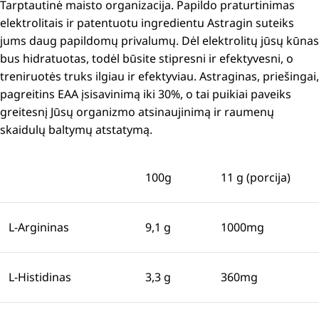
Tarptautinė maisto organizacija.
Papildo praturtinimas
elektrolitais ir patentuotu ingredientu Astragin suteiks
jums daug papildomų privalumų.
Dėl elektrolitų jūsų kūnas
bus hidratuotas, todėl būsite stipresni ir efektyvesni, o
treniruotės truks ilgiau ir efektyviau.
Astraginas, priešingai,
pagreitins EAA įsisavinimą iki 30%, o tai puikiai paveiks
greitesnį Jūsų organizmo atsinaujinimą ir raumenų
skaidulų baltymų atstatymą.
100g
11 g (porcija)
L-Argininas
9,1 g
1000mg
L-Histidinas
3,3 g
360mg