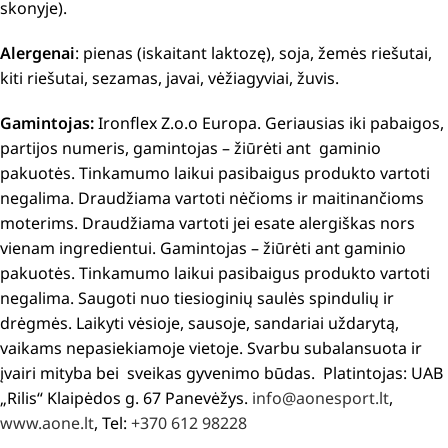
skonyje).
Alergenai
: pienas (iskaitant laktozę), soja, žemės riešutai,
kiti riešutai, sezamas, javai, vėžiagyviai, žuvis.
Gamintojas:
Ironflex Z.o.o Europa. Geriausias iki pabaigos,
partijos numeris, gamintojas – žiūrėti ant gaminio
pakuotės. Tinkamumo laikui pasibaigus produkto vartoti
negalima. Draudžiama vartoti nėčioms ir maitinančioms
moterims. Draudžiama vartoti jei esate alergiškas nors
vienam ingredientui. Gamintojas – žiūrėti ant gaminio
pakuotės. Tinkamumo laikui pasibaigus produkto vartoti
negalima. Saugoti nuo tiesioginių saulės spindulių ir
drėgmės. Laikyti vėsioje, sausoje, sandariai uždarytą,
vaikams nepasiekiamoje vietoje. Svarbu subalansuota ir
įvairi mityba bei sveikas gyvenimo būdas. Platintojas: UAB
„Rilis“ Klaipėdos g. 67 Panevėžys.
info@aonesport.lt
,
www.aone.lt
, Tel:
+370 612 98228