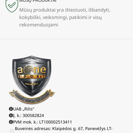
MŪSŲ PRODUKTAI
Mūsų produktai yra ištestuoti, išbandyti,
kokybiški, veiksmingi, patikimi ir visų
rekomenduojami
UAB „Rilis“
Į. k.: 300582824
PVM mok. k.: LT100002513411
Buveinės adresas: Klaipėdos g. 67, Panevėžys LT-