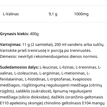
L-Valinas
9,1 g
1000mg
Grynasis kiekis:
400g
Vartojimas:
11 g (2 samteliai), 200 ml vandens arba sulčių.
Vartokite prieš treniruotę ir porciją po treniruotės.
Dėmesio: neviršyti rekomenduojamos dienos normos.
Sudedamosios dalys:
L-leucinas, L-lizinas, L-treoninas, L-
valinas, L-izoleucinas, L-argininas, L-metioninas, L-
fenilalaninas, L-histidinas, L-triptofanas, kvapiosios
medžiagos, rūgštingumą reguliuojanti medžiaga (citrinų
rūgštis), saldiklis (sukralozė), lipnumą reguliuojanti
medžiaga (silicio dioksidas), dažiklis (oranžinis-geltonasis
E110 apelesinų skonyje) chinolino geltolnasis E104 mangų