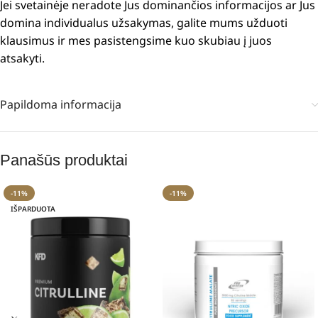
Jei svetainėje neradote Jus dominančios informacijos ar Jus
domina individualus užsakymas, galite mums užduoti
klausimus ir mes pasistengsime kuo skubiau į juos
atsakyti.
Papildoma informacija
Panašūs produktai
-11%
-11%
IŠPARDUOTA