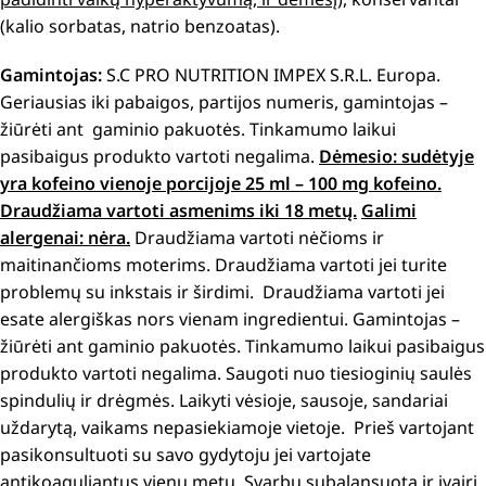
(kalio sorbatas, natrio benzoatas).
Gamintojas:
S.C PRO NUTRITION IMPEX S.R.L. Europa.
Geriausias iki pabaigos, partijos numeris, gamintojas –
žiūrėti ant gaminio pakuotės. Tinkamumo laikui
pasibaigus produkto vartoti negalima.
Dėmesio: sudėtyje
yra kofeino vienoje porcijoje 25 ml – 100 mg kofeino.
Draudžiama vartoti asmenims iki 18 metų.
Galimi
alergenai: nėra.
Draudžiama vartoti nėčioms ir
maitinančioms moterims. Draudžiama vartoti jei turite
problemų su inkstais ir širdimi. Draudžiama vartoti jei
esate alergiškas nors vienam ingredientui. Gamintojas –
žiūrėti ant gaminio pakuotės. Tinkamumo laikui pasibaigus
produkto vartoti negalima. Saugoti nuo tiesioginių saulės
spindulių ir drėgmės. Laikyti vėsioje, sausoje, sandariai
uždarytą, vaikams nepasiekiamoje vietoje. Prieš vartojant
pasikonsultuoti su savo gydytoju jei vartojate
antikoaguliantus vienu metu. Svarbu subalansuota ir įvairi