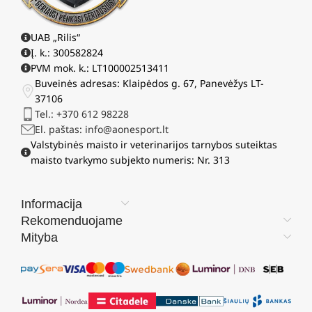
UAB „Rilis“
Į. k.: 300582824
PVM mok. k.: LT100002513411
Buveinės adresas: Klaipėdos g. 67, Panevėžys LT-
37106
Tel.: +370 612 98228
El. paštas: info@aonesport.lt
Valstybinės maisto ir veterinarijos tarnybos suteiktas
maisto tvarkymo subjekto numeris: Nr. 313
Informacija
Rekomenduojame
Mityba