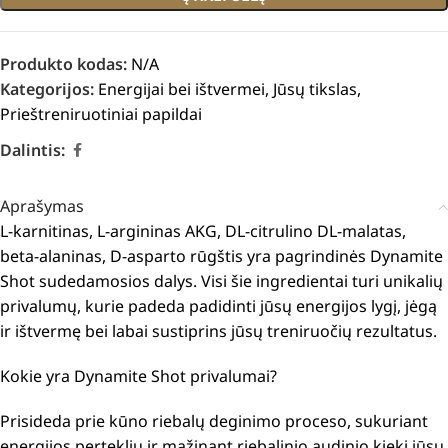
Produkto kodas:
N/A
Kategorijos:
Energijai bei ištvermei
,
Jūsų tikslas
,
Prieštreniruotiniai papildai
Dalintis:
Aprašymas
L-karnitinas, L-argininas AKG, DL-citrulino DL-malatas,
beta-alaninas, D-asparto rūgštis yra pagrindinės Dynamite
Shot sudedamosios dalys.
Visi šie ingredientai turi unikalių
privalumų, kurie padeda padidinti jūsų energijos lygį, jėgą
ir ištvermę bei labai sustiprins jūsų treniruočių rezultatus.
Kokie yra Dynamite Shot privalumai?
Prisideda prie kūno riebalų deginimo proceso, sukuriant
energijos perteklių ir mažinant riebalinio audinio kiekį jūsų