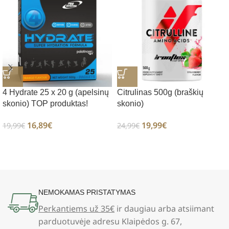
4 Hydrate 25 x 20 g (apelsinų
Citrulinas 500g (braškių
skonio) TOP produktas!
skonio)
16,89
€
19,99
€
19,99
€
24,99
€
NEMOKAMAS PRISTATYMAS
Perkantiems už 35€
ir daugiau arba atsiimant
parduotuvėje adresu Klaipėdos g. 67,