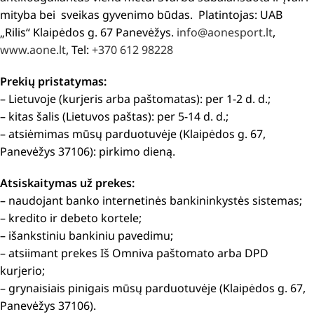
mityba bei sveikas gyvenimo būdas. Platintojas: UAB
„Rilis“ Klaipėdos g. 67 Panevėžys.
info@aonesport.lt
,
www.aone.lt
, Tel:
+370 612 98228
Prekių pristatymas:
– Lietuvoje (kurjeris arba paštomatas): per 1-2 d. d.;
– kitas šalis (Lietuvos paštas): per 5-14 d. d.;
– atsiėmimas mūsų parduotuvėje (Klaipėdos g. 67,
Panevėžys 37106): pirkimo dieną.
Atsiskaitymas už prekes:
– naudojant banko internetinės bankininkystės sistemas;
– kredito ir debeto kortele;
– išankstiniu bankiniu pavedimu;
– atsiimant prekes Iš Omniva paštomato arba DPD
kurjerio;
– grynaisiais pinigais mūsų parduotuvėje (Klaipėdos g. 67,
Panevėžys 37106).