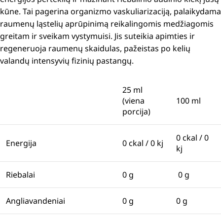
kūne.
Tai pagerina organizmo vaskuliarizaciją, palaikydama
raumenų ląstelių aprūpinimą reikalingomis medžiagomis
greitam ir sveikam vystymuisi.
Jis suteikia apimties ir
regeneruoja raumenų skaidulas, pažeistas po kelių
valandų intensyvių fizinių pastangų.
25 ml
(viena
100 ml
porcija)
0 ckal / 0
Energija
0 ckal / 0 kj
kj
Riebalai
0 g
0 g
Angliavandeniai
0 g
0 g