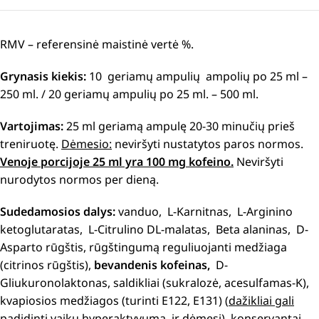
RMV – referensinė maistinė vertė %.
Grynasis kiekis:
10 geriamų ampulių ampolių po 25 ml –
250 ml. / 20 geriamų ampulių po 25 ml. – 500 ml.
Vartojimas:
25 ml geriamą ampulę 20-30 minučių prieš
treniruotę.
Dėmesio:
neviršyti nustatytos paros normos.
Venoje porcijoje 25 ml yra 100 mg kofeino.
Neviršyti
nurodytos normos per dieną.
Sudedamosios dalys:
vanduo, L-Karnitnas, L-Arginino
ketoglutaratas, L-Citrulino DL-malatas, Beta alaninas, D-
Asparto rūgštis, rūgštingumą reguliuojanti medžiaga
(citrinos rūgštis),
bevandenis kofeinas,
D-
Gliukuronolaktonas, saldikliai (sukralozė, acesulfamas-K),
kvapiosios medžiagos (turinti E122, E131) (
dažikliai gali
padidinti vaikų hyperaktyvumą, ir dėmesį
), konservantai