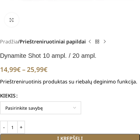
Padidinti
Pradžia
Prieštreniruotiniai papildai
Dynamite Shot 10 ampl. / 20 ampl.
14,99
€
–
25,99
€
Prieštreniruotinis produktas su riebalų deginimo funkcija.
KIEKIS
Į KREPŠELĮ