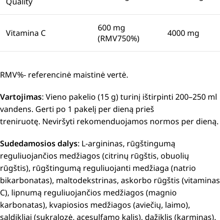
Quality
600 mg
Vitamina C
4000 mg
(RMV750%)
RMV%- referencinė maistinė vertė.
Vartojimas
: Vieno pakelio (15 g) turinį ištirpinti 200–250 ml
vandens. Gerti po 1 pakelį per dieną prieš
treniruotę. Neviršyti rekomenduojamos normos per dieną.
Sudedamosios dalys
:
L-argininas, rūgštingumą
reguliuojančios medžiagos (citrinų rūgštis, obuolių
rūgštis), rūgštingumą reguliuojanti medžiaga (natrio
bikarbonatas), maltodekstrinas, askorbo rūgštis (vitaminas
C), lipnumą reguliuojančios medžiagos (magnio
karbonatas), kvapiosios medžiagos (aviečių, laimo),
saldikliai (sukralozė, acesulfamo kalis), dažiklis (karminas).