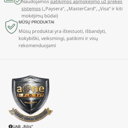
Naudojamos
patikimos apmokėjimo už prekes
sistemos
(„Paysera“, „MasterCard“, „Visa“ ir kiti
mokėjimų būdai)
MŪSŲ PRODUKTAI
Mūsų produktai yra ištestuoti, išbandyti,
kokybiški, veiksmingi, patikimi ir visų
rekomenduojami
UAB „Rilis“