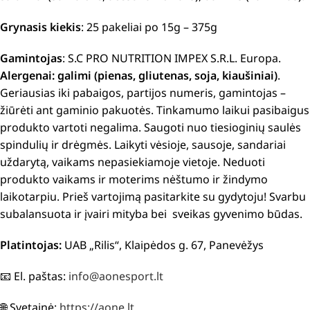
Grynasis kiekis
: 25 pakeliai po 15g – 375g
Gamintojas
: S.C PRO NUTRITION IMPEX S.R.L. Europa.
Alergenai: galimi (pienas, gliutenas, soja, kiaušiniai)
.
Geriausias iki pabaigos, partijos numeris, gamintojas –
žiūrėti ant gaminio pakuotės. Tinkamumo laikui pasibaigus
produkto vartoti negalima. Saugoti nuo tiesioginių saulės
spindulių ir drėgmės. Laikyti vėsioje, sausoje, sandariai
uždarytą, vaikams nepasiekiamoje vietoje.
Neduoti
produkto vaikams ir moterims nėštumo ir žindymo
laikotarpiu.
Prieš vartojimą pasitarkite su gydytoju!
Svarbu
subalansuota ir įvairi mityba bei sveikas gyvenimo būdas.
Platintojas:
UAB „Rilis“, Klaipėdos g. 67, Panevėžys
📧 El. paštas:
info@aonesport.lt
🌐 Svetainė:
https://aone.lt