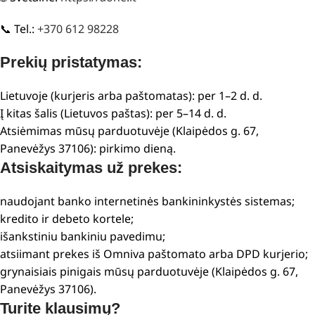
📞 Tel.:
+370 612 98228
Prekių pristatymas:
Lietuvoje (kurjeris arba paštomatas): per 1–2 d. d.
Į kitas šalis (Lietuvos paštas): per 5–14 d. d.
Atsiėmimas mūsų parduotuvėje (Klaipėdos g. 67,
Panevėžys 37106): pirkimo dieną.
Atsiskaitymas už prekes:
naudojant banko internetinės bankininkystės sistemas;
kredito ir debeto kortele;
išankstiniu bankiniu pavedimu;
atsiimant prekes iš Omniva paštomato arba DPD kurjerio;
grynaisiais pinigais mūsų parduotuvėje (Klaipėdos g. 67,
Panevėžys 37106).
Turite klausimų?