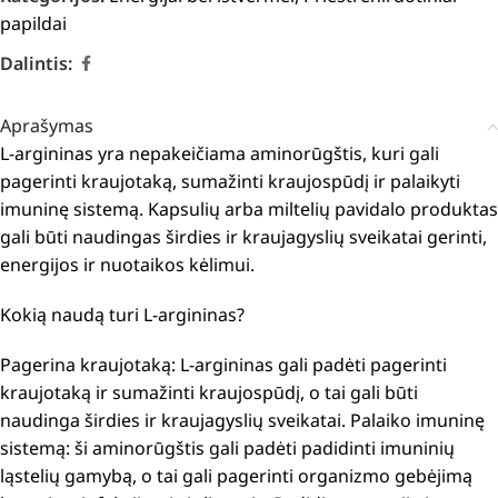
papildai
Dalintis:
Aprašymas
L-argininas yra nepakeičiama aminorūgštis, kuri gali
pagerinti kraujotaką, sumažinti kraujospūdį ir palaikyti
imuninę sistemą.
Kapsulių arba miltelių pavidalo produktas
gali būti naudingas širdies ir kraujagyslių sveikatai gerinti,
energijos ir nuotaikos kėlimui.
Kokią naudą turi L-argininas?
Pagerina kraujotaką: L-argininas gali padėti pagerinti
kraujotaką ir sumažinti kraujospūdį, o tai gali būti
naudinga širdies ir kraujagyslių sveikatai.
Palaiko imuninę
sistemą: ši aminorūgštis gali padėti padidinti imuninių
ląstelių gamybą, o tai gali pagerinti organizmo gebėjimą