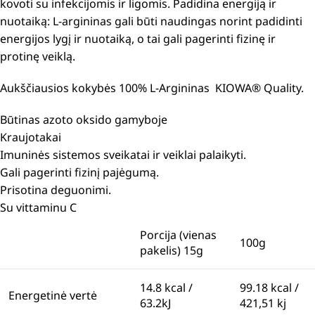
kovoti su infekcijomis ir ligomis.
Padidina energiją ir
nuotaiką: L-argininas gali būti naudingas norint padidinti
energijos lygį ir nuotaiką, o tai gali pagerinti fizinę ir
protinę veiklą.
Aukščiausios kokybės 100% L-Argininas
KIOWA® Quality.
Būtinas azoto oksido gamyboje
Kraujotakai
Imuninės sistemos sveikatai ir veiklai palaikyti.
Gali pagerinti fizinį pajėgumą.
Prisotina deguonimi.
Su vittaminu C
Porcija (vienas
100g
pakelis) 15g
14.8 kcal /
99.18 kcal /
Energetinė vertė
63.2kJ
421,51 kj