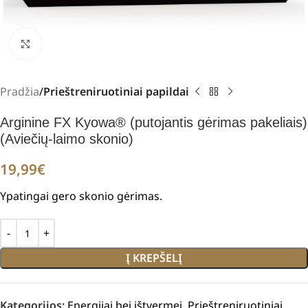
Padidinti
Pradžia
Prieštreniruotiniai papildai
Arginine FX Kyowa® (putojantis gėrimas pakeliais)
(Aviečių-laimo skonio)
19,99
€
Ypatingai gero skonio gėrimas.
Į KREPŠELĮ
Kategorijos:
Energijai bei ištvermei
,
Prieštreniruotiniai