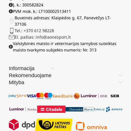
Į. k.: 300582824
PVM mok. k.: LT100002513411
Buveinės adresas: Klaipėdos g. 67, Panevėžys LT-
37106
Tel.: +370 612 98228
El. paštas: info@aonesport.lt
Valstybinės maisto ir veterinarijos tarnybos suteiktas
maisto tvarkymo subjekto numeris: Nr. 313
Informacija
Rekomenduojame
Mityba