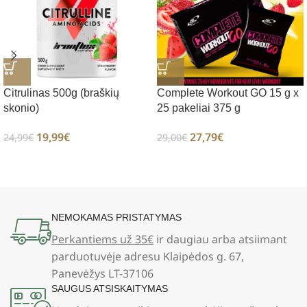
Citrulinas 500g (braškių
Complete Workout GO 15 g x
skonio)
25 pakeliai 375 g
19,99
€
27,79
€
24,99
€
29,00
€
NEMOKAMAS PRISTATYMAS
Perkantiems už 35€
ir daugiau arba atsiimant
parduotuvėje adresu Klaipėdos g. 67,
Panevėžys LT-37106
SAUGUS ATSISKAITYMAS