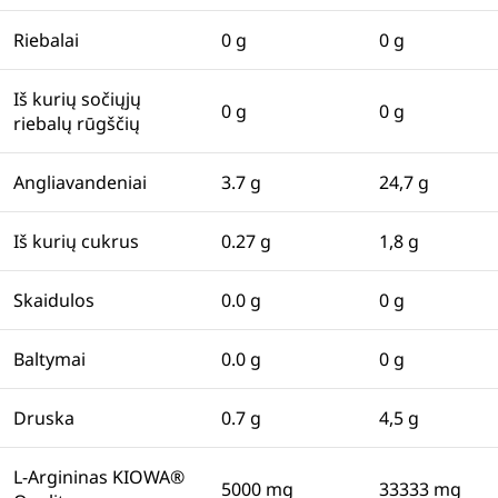
Riebalai
0 g
0 g
Iš kurių sočiųjų
0 g
0 g
riebalų rūgščių
Angliavandeniai
3.7 g
24,7 g
Iš kurių cukrus
0.27 g
1,8 g
Skaidulos
0.0 g
0 g
Baltymai
0.0 g
0 g
Druska
0.7 g
4,5 g
L-Argininas KIOWA®
5000 mg
33333 mg