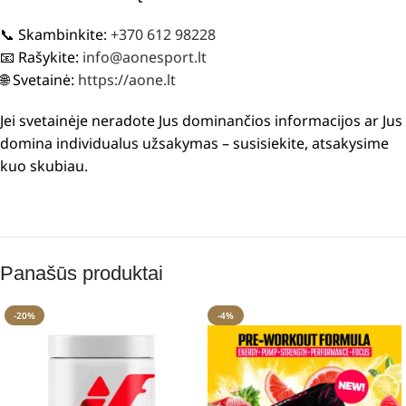
📞 Skambinkite:
+370 612 98228
📧 Rašykite:
info@aonesport.lt
🌐 Svetainė:
https://aone.lt
Jei svetainėje neradote Jus dominančios informacijos ar Jus
domina individualus užsakymas – susisiekite, atsakysime
kuo skubiau.
Panašūs produktai
-20%
-4%