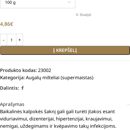
Išvalyti
4,86
€
Į KREPŠELĮ
Produkto kodas:
23002
Kategorija:
Augalų milteliai (supermaistas)
Dalintis:
Aprašymas
Baikalinės kalpokės šaknį gali gali turėti įtakos esant
viduriavimui, dizenterijai, hipertenzijai, kraujavimui,
nemigai, uždegimams ir kvėpavimo takų infekcijoms.