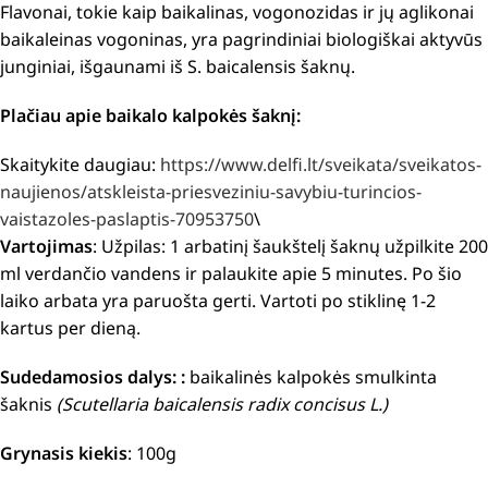
Flavonai, tokie kaip baikalinas, vogonozidas ir jų aglikonai
baikaleinas vogoninas, yra pagrindiniai biologiškai aktyvūs
junginiai, išgaunami iš S. baicalensis šaknų.
Plačiau apie baikalo kalpokės šaknį:
Skaitykite daugiau:
https://www.delfi.lt/sveikata/sveikatos-
naujienos/atskleista-priesveziniu-savybiu-turincios-
vaistazoles-paslaptis-70953750
\
Vartojimas
:
Užpilas: 1 arbatinį šaukštelį šaknų užpilkite 200
ml verdančio vandens ir palaukite apie 5 minutes.
Po šio
laiko arbata yra paruošta gerti.
Vartoti po stiklinę 1-2
kartus per dieną.
Sudedamosios dalys:
:
baikalinės kalpokės smulkinta
šaknis
(Scutellaria baicalensis radix concisus L.)
Grynasis kiekis
: 100g