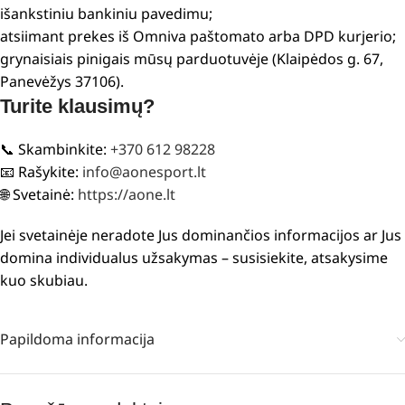
išankstiniu bankiniu pavedimu;
atsiimant prekes iš Omniva paštomato arba DPD kurjerio;
grynaisiais pinigais mūsų parduotuvėje (Klaipėdos g. 67,
Panevėžys 37106).
Turite klausimų?
📞 Skambinkite:
+370 612 98228
📧 Rašykite:
info@aonesport.lt
🌐 Svetainė:
https://aone.lt
Jei svetainėje neradote Jus dominančios informacijos ar Jus
domina individualus užsakymas – susisiekite, atsakysime
kuo skubiau.
Papildoma informacija