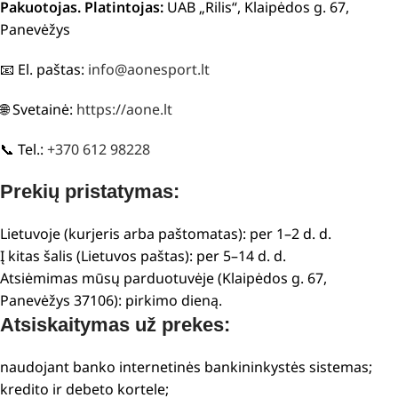
Pakuotojas. Platintojas:
UAB „Rilis“, Klaipėdos g. 67,
Panevėžys
📧 El. paštas:
info@aonesport.lt
🌐 Svetainė:
https://aone.lt
📞 Tel.:
+370 612 98228
Prekių pristatymas:
Lietuvoje (kurjeris arba paštomatas): per 1–2 d. d.
Į kitas šalis (Lietuvos paštas): per 5–14 d. d.
Atsiėmimas mūsų parduotuvėje (Klaipėdos g. 67,
Panevėžys 37106): pirkimo dieną.
Atsiskaitymas už prekes:
naudojant banko internetinės bankininkystės sistemas;
kredito ir debeto kortele;