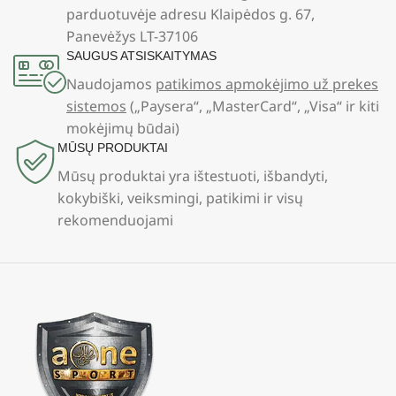
parduotuvėje adresu Klaipėdos g. 67,
Panevėžys LT-37106
SAUGUS ATSISKAITYMAS
Naudojamos
patikimos apmokėjimo už prekes
sistemos
(„Paysera“, „MasterCard“, „Visa“ ir kiti
mokėjimų būdai)
MŪSŲ PRODUKTAI
Mūsų produktai yra ištestuoti, išbandyti,
kokybiški, veiksmingi, patikimi ir visų
rekomenduojami