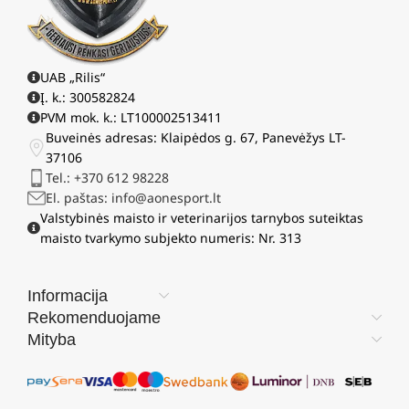
UAB „Rilis“
Į. k.: 300582824
PVM mok. k.: LT100002513411
Buveinės adresas: Klaipėdos g. 67, Panevėžys LT-
37106
Tel.: +370 612 98228
El. paštas: info@aonesport.lt
Valstybinės maisto ir veterinarijos tarnybos suteiktas
maisto tvarkymo subjekto numeris: Nr. 313
Informacija
Rekomenduojame
Mityba