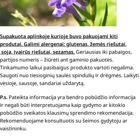
Supakuota aplinkoje kurioje buvo pakuojami kiti
produtai.
Galimi alergenai: g
lutenas, žemės riešutai,
soja, įvairūs riešutai, sezamas.
Geriausias iki pabaigos,
partijos numeris – žiūrėti ant gaminio pakuotės.
Tinkamumo laikui pasibaigus produkto vartoti negalima.
Saugoti nuo tiesioginių saulės spindulių ir drėgmės. Laikyti
vėsioje, sausoje, sandariai uždarytą.
P.s.
Pateikta informacija yra bendro pobūdžio informacija
ir negali būti interpretuojama kaip gydymo ar kitokio
pobūdžio sveikatos klausimų sprendimo rekomendacija.
Rekomenduojame konsultuotis su šeimos gydytoju ar
vaistininku.