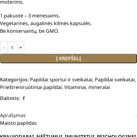
moterims.
1 pakuotė – 3 mėnesiams.
Vegetarinės, augalinės kilmės kapsulės.
Be konservantų, be GMO.
Į KREPŠELĮ
Kategorijos:
Papildai sportui ir sveikatai
,
Papildai sveikatai
,
Prieštreniruotiniai papildai
,
Vitaminai, mineralai
Dalintis:
Aprašymas
Maisto papildas
KRAUJODARAI. NĖŠTUMUI. IMUNITETUI. PSICHOLOGINEI