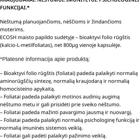
FUNKCIJAI.*
Nėštumą planuojančioms, nėščioms ir žindančioms
moterims.
ECOSH maisto papildo sudėtyje – bioaktyvi folio rūgštis
(kalcio-L-metilfoliatas), net 800µg vienoje kapsulėje.
*Platesnė informacija apie produktą:
– Bioaktyvi folio rūgštis (foliatai) padeda palaikyti normalią
aminorūgščių sintezę, normalią kraujodarą ir normalią
homocisteino apykaitą.
– Foliatai padeda palaikyti motinos audinių augimą
nėštumo metu ir gali prisidėti prie sveiko nėštumo.
– Foliatai padeda mažinti pavargimo jausmą ir nuovargį.
– Foliatai padeda palaikyti normalią psichologinę funkciją ir
normalią imuninės sistemos veiklą.
– Foliatai gali padėti palaikyti pažinimo veiklą.