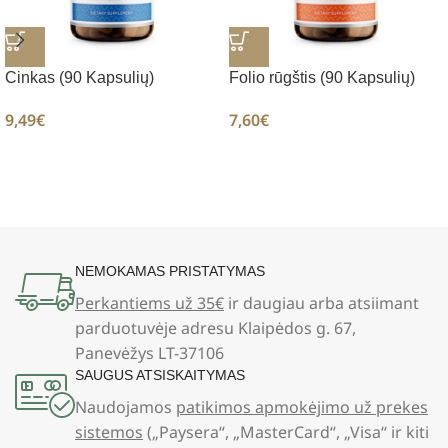
Cinkas (90 Kapsulių)
Folio rūgštis (90 Kapsulių)
9,49
€
7,60
€
NEMOKAMAS PRISTATYMAS
Perkantiems už 35€
ir daugiau arba atsiimant
parduotuvėje adresu Klaipėdos g. 67,
Panevėžys LT-37106
SAUGUS ATSISKAITYMAS
Naudojamos
patikimos apmokėjimo už prekes
sistemos
(„Paysera“, „MasterCard“, „Visa“ ir kiti