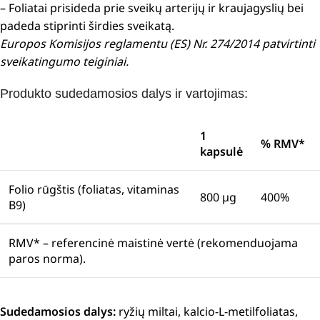
– Foliatai prisideda prie sveikų arterijų ir kraujagyslių bei
padeda stiprinti širdies sveikatą.
Europos Komisijos reglamentu (ES) Nr. 274/2014 patvirtinti
sveikatingumo teiginiai.
Produkto sudedamosios dalys ir vartojimas:
1
% RMV*
kapsulė
Folio rūgštis (foliatas, vitaminas
800 µg
400%
B9)
RMV* – referencinė maistinė vertė (rekomenduojama
paros norma).
Sudedamosios dalys:
ryžių miltai, kalcio-L-metilfoliatas,