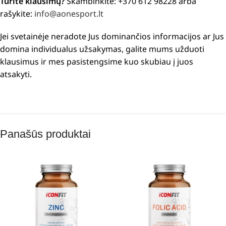
Turite klausimų?
Skambinkite: +370 612 98228 arba
rašykite:
info@aonesport.lt
Jei svetainėje neradote Jus dominančios informacijos ar Jus
domina individualus užsakymas, galite mums užduoti
klausimus ir mes pasistengsime kuo skubiau į juos
atsakyti.
Panašūs produktai