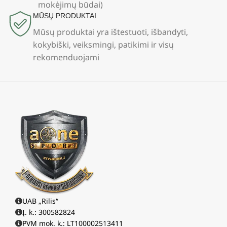
mokėjimų būdai)
MŪSŲ PRODUKTAI
Mūsų produktai yra ištestuoti, išbandyti,
kokybiški, veiksmingi, patikimi ir visų
rekomenduojami
UAB „Rilis“
Į. k.: 300582824
PVM mok. k.: LT100002513411