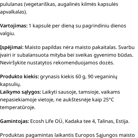
pululanas (vegetariškas, augalinės kilmės kapsulės
apvalkalas).
Vartojimas:
1 kapsulė per dieną su pagrindiniu dienos
valgiu.
Įspėjimai:
Maisto papildas nėra maisto pakaitalas. Svarbu
įvairi ir subalansuota mityba bei sveikas gyvenimo būdas.
Neviršykite nustatytos rekomenduojamos dozės.
Produkto kiekis:
grynasis kiekis 60 g, 90 veganinių
kapsulių.
Laikymo sąlygos:
Laikyti sausoje, tamsioje, vaikams
nepasiekiamoje vietoje, ne aukštesnėje kaip 25°C
temperatūroje.
Gamintojas:
Ecosh Life OÜ, Kadaka tee 4, Talinas, Estija.
Produktas pagamintas laikantis Europos Sąjungos maisto