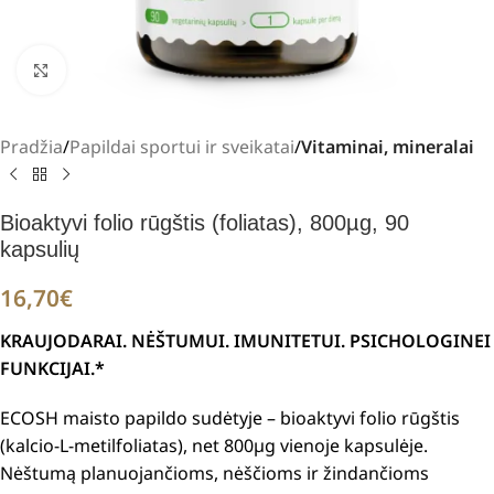
Padidinti
Pradžia
Papildai sportui ir sveikatai
Vitaminai, mineralai
Bioaktyvi folio rūgštis (foliatas), 800µg, 90
kapsulių
16,70
€
KRAUJODARAI. NĖŠTUMUI. IMUNITETUI. PSICHOLOGINEI
FUNKCIJAI.*
ECOSH maisto papildo sudėtyje – bioaktyvi folio rūgštis
(kalcio-L-metilfoliatas), net 800µg vienoje kapsulėje.
Nėštumą planuojančioms, nėščioms ir žindančioms