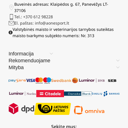
Buveinės adresas: Klaipėdos g. 67, Panevėžys LT-
37106
Tel.: +370 612 98228
El. paštas: info@aonesport.lt
Valstybinės maisto ir veterinarijos tarnybos suteiktas
maisto tvarkymo subjekto numeris: Nr. 313
Informacija
Rekomenduojame
Mityba
Sekite mus: