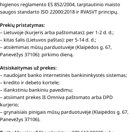
higienos reglamento ES 852/2004, tarptautinio maisto
saugos standarto ISO 22000:2018 ir RVASVT principų.
Prekių pristatymas:
– Lietuvoje (kurjeris arba paštomatas): per 1-2 d. d.;
– kitas šalis (Lietuvos paštas): per 5-14 d. d.;
– atsiėmimas mūsų parduotuvėje (Klaipėdos g. 67,
Panevėžys 37106): pirkimo dieną.
Atsiskaitymas už prekes:
– naudojant banko internetinės bankininkystės sistemas;
– kredito ir debeto kortele;
– išankstiniu bankiniu pavedimu;
– atsiimant prekes Iš Omniva paštomato arba DPD
kurjerio;
– grynaisiais pinigais mūsų parduotuvėje (Klaipėdos g. 67,
Panevėžys 37106).