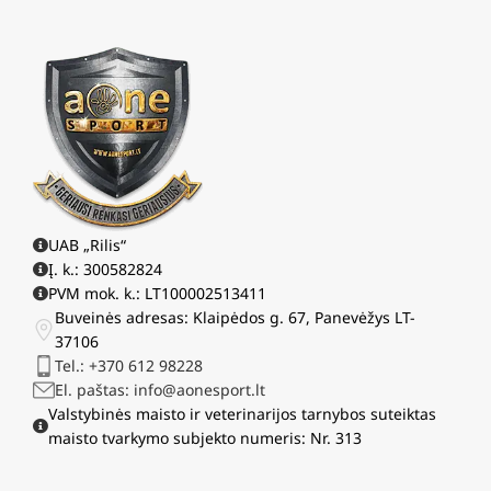
UAB „Rilis“
Į. k.: 300582824
PVM mok. k.: LT100002513411
Buveinės adresas: Klaipėdos g. 67, Panevėžys LT-
37106
Tel.: +370 612 98228
El. paštas: info@aonesport.lt
Valstybinės maisto ir veterinarijos tarnybos suteiktas
maisto tvarkymo subjekto numeris: Nr. 313