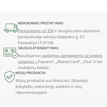
NEMOKAMAS PRISTATYMAS
Perkantiems už 35€
ir daugiau arba atsiimant
parduotuvėje adresu Klaipėdos g. 67,
Panevėžys LT-37106
SAUGUS ATSISKAITYMAS
Naudojamos
patikimos apmokėjimo už prekes
sistemos
(„Paysera“, „MasterCard“, „Visa“ ir kiti
mokėjimų būdai)
MŪSŲ PRODUKTAI
Mūsų produktai yra ištestuoti, išbandyti,
kokybiški, veiksmingi, patikimi ir visų
rekomenduojami