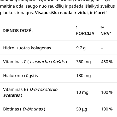
maitina odą, saugo nuo raukšlių ir padeda išlaikyti sveikus
plaukus ir nagus.
Visapusiška nauda ir vidui, ir išorei!
1
%
DIENOS DOZĖ:
PORCIJA
NRV*
Hidrolizuotas kolagenas
9,7 g
–
Vitaminas C (
L-askorbo rūgštis
)
360 mg
450 %
Hialurono rūgštis
180 mg
–
Vitaminas E (
D-α-tokoferilo
10 mg
100 %
acetatas
)
Biotinas (
D-biotinas
)
50 μg
100 %