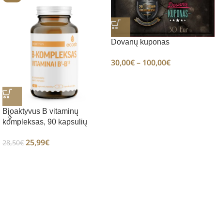
Dovanų kuponas
30,00
€
–
100,00
€
Bioaktyvus B vitaminų
kompleksas, 90 kapsulių
25,99
€
28,50
€