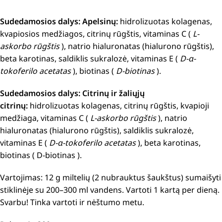
Sudedamosios dalys: Apelsinų:
hidrolizuotas kolagenas,
kvapiosios medžiagos, citrinų rūgštis, vitaminas C (
L-
askorbo rūgštis
), natrio hialuronatas (hialurono rūgštis),
beta karotinas, saldiklis sukralozė, vitaminas E (
D-α-
tokoferilo acetatas
), biotinas (
D-biotinas
).
Sudedamosios dalys: Citrinų ir žaliųjų
citrinų:
hidrolizuotas kolagenas, citrinų rūgštis, kvapioji
medžiaga, vitaminas C (
L-askorbo rūgštis
), natrio
hialuronatas (hialurono rūgštis), saldiklis sukralozė,
vitaminas E (
D-α-tokoferilo acetatas
), beta karotinas,
biotinas ( D-biotinas ).
Vartojimas: 12 g miltelių (2 nubrauktus šaukštus) sumaišyti
stiklinėje su 200–300 ml vandens. Vartoti 1 kartą per dieną.
Svarbu! Tinka vartoti ir nėštumo metu.