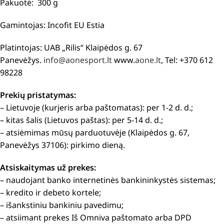
Pakuotė: 300 g
Gamintojas: Incofit EU Estia
Platintojas: UAB „Rilis“ Klaipėdos g. 67
Panevėžys.
info@aonesport.lt
www.
aone.lt
, Tel: +370 612
98228
Prekių pristatymas:
– Lietuvoje (kurjeris arba paštomatas): per 1-2 d. d.;
– kitas šalis (Lietuvos paštas): per 5-14 d. d.;
– atsiėmimas mūsų parduotuvėje (Klaipėdos g. 67,
Panevėžys 37106): pirkimo dieną.
Atsiskaitymas už prekes:
– naudojant banko internetinės bankininkystės sistemas;
– kredito ir debeto kortele;
– išankstiniu bankiniu pavedimu;
– atsiimant prekes Iš Omniva paštomato arba DPD