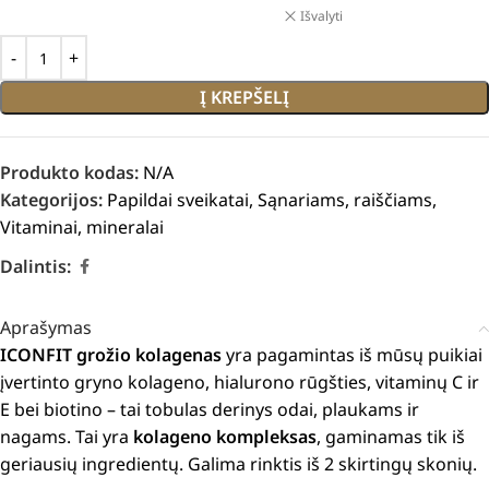
Išvalyti
Į KREPŠELĮ
Produkto kodas:
N/A
Kategorijos:
Papildai sveikatai
,
Sąnariams, raiščiams
,
Vitaminai, mineralai
Dalintis:
Aprašymas
ICONFIT grožio kolagenas
yra pagamintas iš mūsų puikiai
įvertinto gryno kolageno, hialurono rūgšties, vitaminų C ir
E bei biotino – tai tobulas derinys odai, plaukams ir
nagams. Tai yra
kolageno kompleksas
, gaminamas tik iš
geriausių ingredientų. Galima rinktis iš 2 skirtingų skonių.