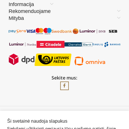
Informacija
Rekomenduojame
Mityba
Sekite mus:
2026 © Visos teisės saugomos | UAB „Rilis“
Ši svetainė naudoja slapukus
Siekdami užtikrinti geriausią Jūsų naršymo patirtį, šioje