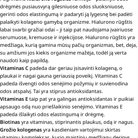
drėgmės pusiausvyrą gilesniuose odos sluoksniuose,
gerinti odos elastingumą ir padaryti ją lygesnę bei padėti
palaikyti kolageno gamybą organizme. Hialurono rūgštis
labai svarbi gražiai odai – ji taip pat naudojama įvairiuose
serumuose, kremuose ir injekcijose. Hialurono rūgštis yra
medžiaga, kurią gamina mūsų pačių organizmas, bet, deja,
su amžiumi jos kiekis organizme mažėja, todėl ją verta
naudoti kaip papildą.
Vitaminas C
padeda dar geriau įsisavinti kolageną, o
plaukai ir nagai gauna geriausią poveikį. Vitaminas C
padeda išvengti odos senėjimo požymių ir suvienodina
odos atspalvį. Tai yra stiprus antioksidantas.
Vitaminas E
taip pat yra galingas antioksidantas ir puikiai
apsaugo odą nuo priešlaikinio senėjimo. Vitaminas E
padeda išlaikyti odos elastingumą ir drėgmę.
Biotinas
yra vitaminas, stiprinantis plaukus, odą ir nagus.
Grožio kologenas
yra kasdieniam vartojimui skirtas
vitaminų kompleksas, kurio maistinių medžiagų derinys