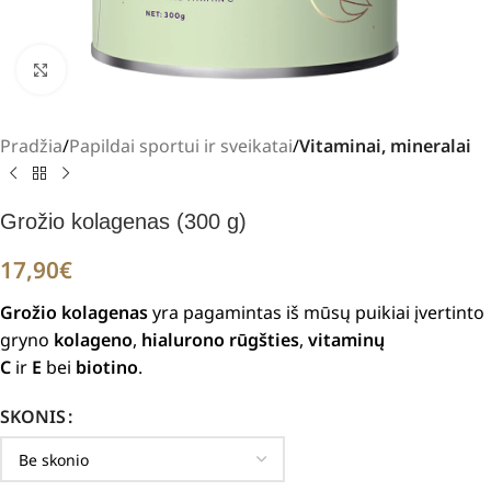
Padidinti
Pradžia
Papildai sportui ir sveikatai
Vitaminai, mineralai
Grožio kolagenas (300 g)
17,90
€
Grožio kolagenas
yra pagamintas iš mūsų puikiai įvertinto
gryno
kolageno
,
hialurono rūgšties
,
vitaminų
C
ir
E
bei
biotino
.
SKONIS