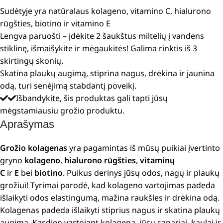
Sudėtyje yra natūralaus kolageno, vitamino C, hialurono
rūgšties, biotino ir vitamino E
Lengva paruošti – įdėkite 2 šaukštus miltelių į vandens
stiklinę, išmaišykite ir mėgaukitės! Galima rinktis iš 3
skirtingų skonių.
Skatina plaukų augimą, stiprina nagus, drėkina ir jaunina
odą, turi senėjimą stabdantį poveikį.
Išbandykite, šis produktas gali tapti jūsų
mėgstamiausiu grožio produktu.
Aprašymas
Grožio kolagenas
yra pagamintas iš mūsų puikiai įvertinto
gryno
kolageno
,
hialurono rūgšties
,
vitaminų
C
ir
E
bei
biotino
. Puikus derinys jūsų odos, nagų ir plaukų
grožiui! Tyrimai parodė, kad kolageno vartojimas padeda
išlaikyti odos elastingumą, mažina raukšles ir drėkina odą.
Kolagenas padeda išlaikyti stiprius nagus ir skatina plaukų
augimą. Kasdien vartojant kolageną, jūsų sąnariai, kaulai ir