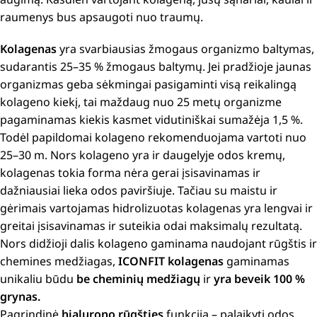
raumenys bus apsaugoti nuo traumų.
Kolagenas
yra svarbiausias žmogaus organizmo baltymas,
sudarantis 25–35 % žmogaus baltymų. Jei pradžioje jaunas
organizmas geba sėkmingai pasigaminti visą reikalingą
kolageno kiekį, tai maždaug nuo 25 metų organizme
pagaminamas kiekis kasmet vidutiniškai sumažėja 1,5 %.
Todėl papildomai kolageno rekomenduojama vartoti nuo
25–30 m. Nors kolageno yra ir daugelyje odos kremų,
kolagenas tokia forma nėra gerai įsisavinamas ir
dažniausiai lieka odos paviršiuje. Tačiau su maistu ir
gėrimais vartojamas hidrolizuotas kolagenas yra lengvai ir
greitai įsisavinamas ir suteikia odai maksimalų rezultatą.
Nors didžioji dalis kolageno gaminama naudojant rūgštis ir
chemines medžiagas,
ICONFIT kolagenas
gaminamas
unikaliu būdu
be cheminių medžiagų
ir
yra beveik 100 %
grynas.
Pagrindinė
hialurono rūgšties
funkcija – palaikyti odos