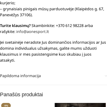
kurjerio;
– grynaisiais pinigais mūsų parduotuvėje (Klaipėdos g. 67,
Panevėžys 37106).
Turite klausimų?
Skambinkite: +370 612 98228 arba
rašykite:
info@aonesport.lt
Jei svetainėje neradote Jus dominančios informacijos ar Jus
domina individualus užsakymas, galite mums užduoti
klausimus ir mes pasistengsime kuo skubiau į juos
atsakyti.
Papildoma informacija
Panašūs produktai
-9%