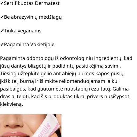
✔
Sertifikuotas Dermatest
✔
Be abrazyvinių medžiagų
✔
Tinka veganams
✔
Pagaminta Vokietijoje
Pagaminta odontologų iš odontologinių ingredientų, kad
jūsų dantys blizgėtų ir padidintų pasitikėjimą savimi.
Tiesiog užtepkite gelio ant abiejų burnos kapos pusių,
įkiškite į burną ir išimkite rekomenduojamam laikui
pasibaigus, kad gautumėte nuostabių rezultatų. Galima
drąsiai teigti, kad šis produktas tikrai privers nusišypsoti
kiekvieną.