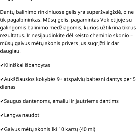
Dantų balinimo rinkiniuose gelis yra superžvaigždė, o ne
tik pagalbininkas. Mūsų gelis, pagamintas Vokietijoje su
galingomis balinimo medžiagomis, kurios užtikrina tikrus
rezultatus. Ir nesijaudinkite dėl keisto cheminio skonio –
mūsų gaivus mėtų skonis privers jus sugrįžti ir dar
daugiau.
✔
Kliniškai išbandytas
✔
Aukščiausios kokybės 9+ atspalvių baltesni dantys per 5
dienas
✔
Saugus dantenoms, emaliui ir jautriems dantims
✔
Lengva naudoti
✔
Gaivus mėtų skonis Iki 10 kartų (40 ml)