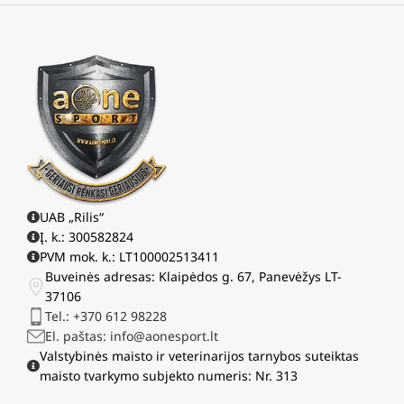
UAB „Rilis“
Į. k.: 300582824
PVM mok. k.: LT100002513411
Buveinės adresas: Klaipėdos g. 67, Panevėžys LT-
37106
Tel.: +370 612 98228
El. paštas: info@aonesport.lt
Valstybinės maisto ir veterinarijos tarnybos suteiktas
maisto tvarkymo subjekto numeris: Nr. 313