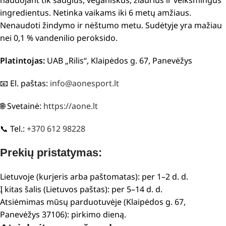
ingredientus. Netinka vaikams iki 6 metų amžiaus.
Nenaudoti žindymo ir nėštumo metu. Sudėtyje yra mažiau
nei 0,1 % vandenilio peroksido.
Platintojas:
UAB „Rilis“, Klaipėdos g. 67, Panevėžys
📧 El. paštas:
info@aonesport.lt
🌐 Svetainė:
https://aone.lt
📞 Tel.:
+370 612 98228
Prekių pristatymas:
Lietuvoje (kurjeris arba paštomatas): per 1–2 d. d.
Į kitas šalis (Lietuvos paštas): per 5–14 d. d.
Atsiėmimas mūsų parduotuvėje (Klaipėdos g. 67,
Panevėžys 37106): pirkimo dieną.