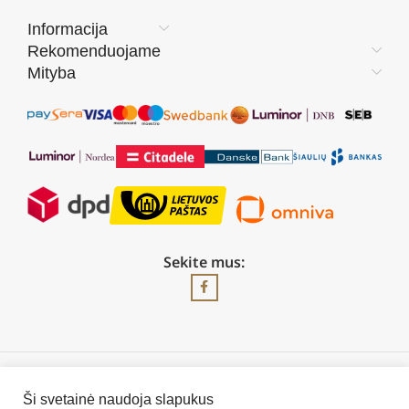
Informacija
Rekomenduojame
Mityba
Sekite mus:
2026 © Visos teisės saugomos | UAB „Rilis“
Ši svetainė naudoja slapukus