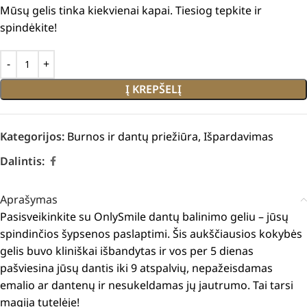
Mūsų gelis tinka kiekvienai kapai. Tiesiog tepkite ir
spindėkite!
Į KREPŠELĮ
Kategorijos:
Burnos ir dantų priežiūra
,
Išpardavimas
Dalintis:
Aprašymas
Pasisveikinkite su OnlySmile dantų balinimo geliu – jūsų
spindinčios šypsenos paslaptimi. Šis aukščiausios kokybės
gelis buvo kliniškai išbandytas ir vos per 5 dienas
pašviesina jūsų dantis iki 9 atspalvių, nepažeisdamas
emalio ar dantenų ir nesukeldamas jų jautrumo. Tai tarsi
magija tutelėje!