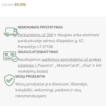
89,99
€
120,00
€
NEMOKAMAS PRISTATYMAS
Perkantiems už 35€
ir daugiau arba atsiimant
parduotuvėje adresu Klaipėdos g. 67,
Panevėžys LT-37106
SAUGUS ATSISKAITYMAS
Naudojamos
patikimos apmokėjimo už prekes
sistemos
(„Paysera“, „MasterCard“, „Visa“ ir kiti
mokėjimų būdai)
MŪSŲ PRODUKTAI
Mūsų produktai yra ištestuoti, išbandyti,
kokybiški, veiksmingi, patikimi ir visų
rekomenduojami