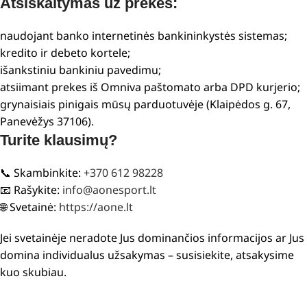
Atsiskaitymas už prekes:
naudojant banko internetinės bankininkystės sistemas;
kredito ir debeto kortele;
išankstiniu bankiniu pavedimu;
atsiimant prekes iš Omniva paštomato arba DPD kurjerio;
grynaisiais pinigais mūsų parduotuvėje (Klaipėdos g. 67,
Panevėžys 37106).
Turite klausimų?
📞 Skambinkite:
+370 612 98228
📧 Rašykite:
info@aonesport.lt
🌐 Svetainė:
https://aone.lt
Jei svetainėje neradote Jus dominančios informacijos ar Jus
domina individualus užsakymas – susisiekite, atsakysime
kuo skubiau.