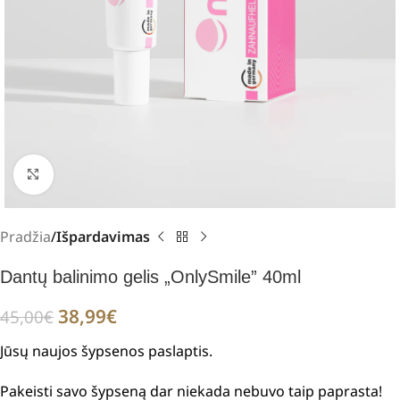
Padidinti
Pradžia
Išpardavimas
Dantų balinimo gelis „OnlySmile” 40ml
38,99
€
45,00
€
Jūsų naujos šypsenos paslaptis.
Pakeisti savo šypseną dar niekada nebuvo taip paprasta!