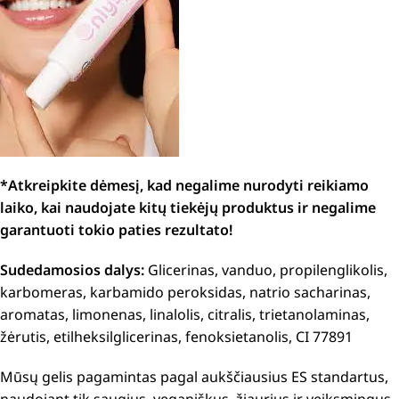
*Atkreipkite dėmesį, kad negalime nurodyti reikiamo
laiko, kai naudojate kitų tiekėjų produktus ir negalime
garantuoti tokio paties rezultato!
Sudedamosios dalys:
Glicerinas, vanduo, propilenglikolis,
karbomeras, karbamido peroksidas, natrio sacharinas,
aromatas, limonenas, linalolis, citralis, trietanolaminas,
žėrutis, etilheksilglicerinas, fenoksietanolis, CI 77891
Mūsų gelis pagamintas pagal aukščiausius ES standartus,
naudojant tik saugius, veganiškus, žiaurius ir veiksmingus