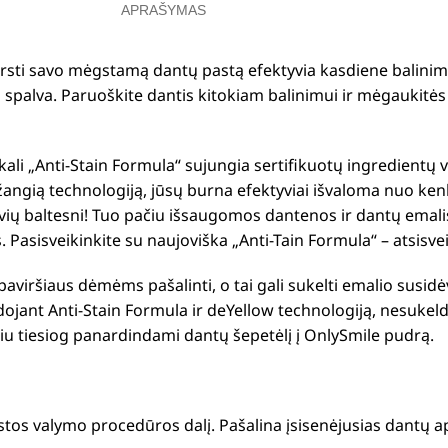
APRAŠYMAS
ersti savo mėgstamą dantų pastą efektyvia kasdiene balinim
 spalva. Paruoškite dantis kitokiam balinimui ir mėgaukitės r
li „Anti-Stain Formula“ sujungia sertifikuotų ingredientų v
angią technologiją, jūsų burna efektyviai išvaloma nuo ke
lvių baltesni! Tuo pačiu išsaugomos dantenos ir dantų emalis
is. Pasisveikinkite su naujoviška „Anti-Tain Formula“ – atsis
viršiaus dėmėms pašalinti, o tai gali sukelti emalio susidėv
ojant Anti-Stain Formula ir deYellow technologiją, nesukel
iu tiesiog panardindami dantų šepetėlį į OnlySmile pudrą.
astos valymo procedūros dalį. Pašalina įsisenėjusias dantų 