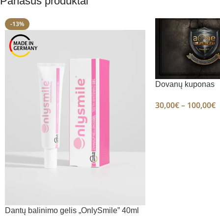
Panašūs produktai
-13%
Dovanų kuponas
30,00
€
–
100,00
€
Dantų balinimo gelis „OnlySmile” 40ml