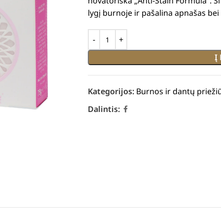
novatoriška „Anti-Stain Formula“. Š
lygį burnoje ir pašalina apnašas be
Į
Kategorijos:
Burnos ir dantų prieži
Dalintis: