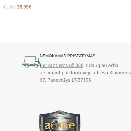
38,99
€
45,00
€
NEMOKAMAS PRISTATYMAS
Perkantiems už 35€
ir daugiau arba
atsiimant parduotuvėje adresu Klaipėdos
67, Panevėžys LT-37106