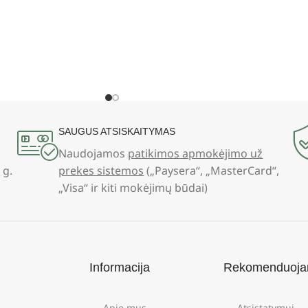
SAUGUS ATSISKAITYMAS
Naudojamos
patikimos apmokėjimo už
 g.
prekes sistemos
(„Paysera“, „MasterCard“,
„Visa“ ir kiti mokėjimų būdai)
Informacija
Rekomenduoj
Apie mus
Atsistatymui