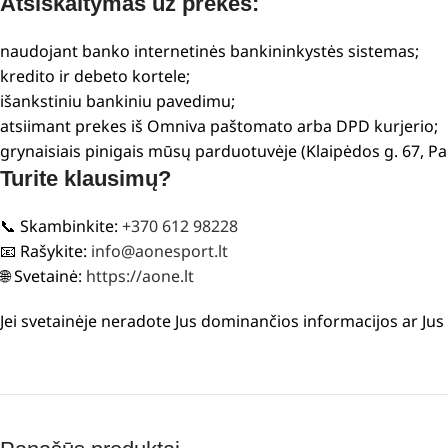
Atsiskaitymas už prekes:
naudojant banko internetinės bankininkystės sistemas;
kredito ir debeto kortele;
išankstiniu bankiniu pavedimu;
atsiimant prekes iš Omniva paštomato arba DPD kurjerio;
grynaisiais pinigais mūsų parduotuvėje (Klaipėdos g. 67, P
Turite klausimų?
📞 Skambinkite:
+370 612 98228
📧 Rašykite:
info@aonesport.lt
🌐 Svetainė:
https://aone.lt
Jei svetainėje neradote Jus dominančios informacijos ar Ju