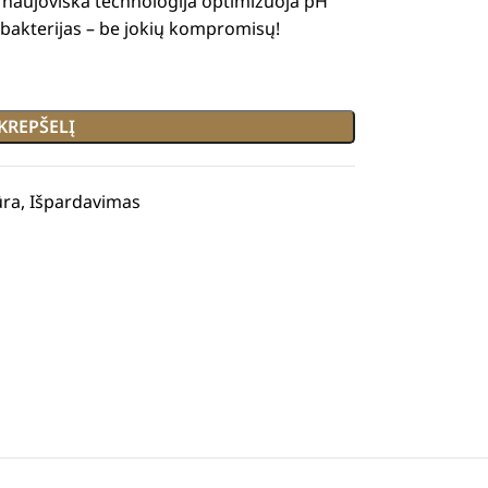
i naujoviška technologija optimizuoja pH
i bakterijas – be jokių kompromisų!
 KREPŠELĮ
ūra
,
Išpardavimas