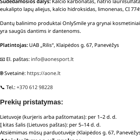
Sudedamosios dalys:
Kalcio karbonatas, natrio laurilsulfat
eukalipto lapų aliejus, kalcio hidroksidas, limonenas, CI 774
Dantų balinimo produktai OnlySmile yra grynai kosmetiniai i
yra saugūs dantims ir dantenoms.
Platintojas:
UAB „Rilis“, Klaipėdos g. 67, Panevėžys
📧 El. paštas:
info@aonesport.lt
🌐 Svetainė:
https://aone.lt
📞 Tel.:
+370 612 98228
Prekių pristatymas:
Lietuvoje (kurjeris arba paštomatas): per 1–2 d. d.
Į kitas šalis (Lietuvos paštas): per 5–14 d. d.
Atsiėmimas mūsų parduotuvėje (Klaipėdos g. 67, Panevėžys