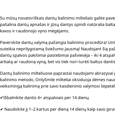
Su mūsų novatoriškais dantų balinimo milteliais galite pav
pašalina dantų apnašas ir jūsų dantys spindi natūralia balta
kavos ir raudonojo vyno mėgėjams.
Paverskite dantų valymą pažangia balinimo procedūra! Unika
suteikia neprilygstamą šviežumo jausmą! Naudojant šią paž
dantų spalvos pakitimai pastebimai pašviesėja – iki 4 atspa
arbatą ar raudoną vyną, bet vis tiek nori turėti baltus dant
Dantų balinimo milteliuose paprastai naudojami abrazyvai pa
balinimo metodo, OnlySmile milteliai oksiduoja dėmes naud
veiksmingą balinimą prie savo kasdieninio valymosi šepetėl
✔
Išbalinkite dantis 4+ atspalviais per 14 dienų
✔
Naudokite jį 1–2 kartus per dieną 14 dienų kaip savo įpr