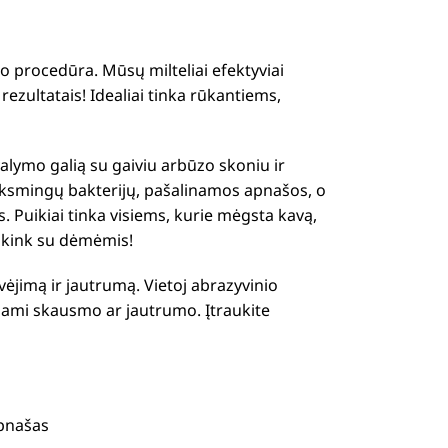
o procedūra. Mūsų milteliai efektyviai
ezultatais! Idealiai tinka rūkantiems,
alymo galią su gaiviu arbūzo skoniu ir
nksmingų bakterijų, pašalinamos apnašos, o
. Puikiai tinka visiems, kurie mėgsta kavą,
veikink su dėmėmis!
ėjimą ir jautrumą. Vietoj abrazyvinio
dami skausmo ar jautrumo. Įtraukite
apnašas