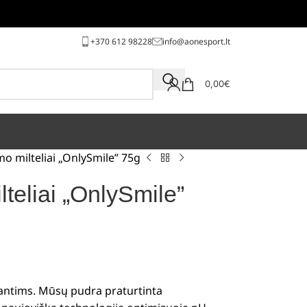
+370 612 98228
info@aonesport.lt
0,00
€
o milteliai „OnlySmile” 75g
teliai „OnlySmile”
antims. Mūsų pudra praturtinta