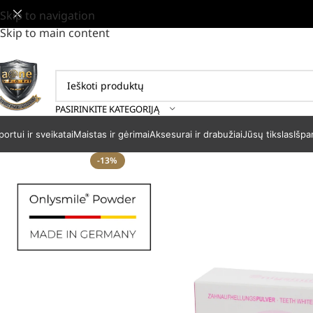
Skip to navigation
Skip to main content
PASIRINKITE KATEGORIJĄ
portui ir sveikatai
Maistas ir gėrimai
Aksesurai ir drabužiai
Jūsų tikslas
Išpa
-13%