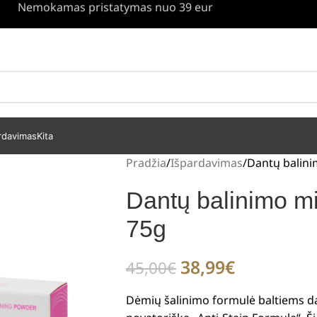
Nemokamas pristatymas nuo 39 eur
rdavimas
Kita
Pradžia
Išpardavimas
Dantų balinim
Dantų balinimo mil
75g
38,99
€
45,00
€
Dėmių šalinimo formulė baltiems d