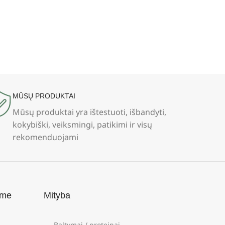
MŪSŲ PRODUKTAI
Mūsų produktai yra ištestuoti, išbandyti,
kokybiški, veiksmingi, patikimi ir visų
rekomenduojami
ame
Mityba
Baltymai / proteinai