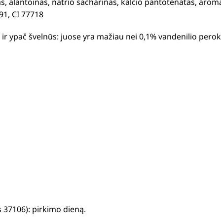
as, alantoinas, natrio sacharinas, kalcio pantotenatas, aroma
91, CI 77718
r ypač švelnūs: juose yra mažiau nei 0,1% vandenilio peroks
 37106): pirkimo dieną.