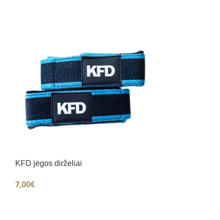
-38%
KFD jėgos dirželiai
Kompresiniai šo
N
7,00
€
23,99
€
39,00
€