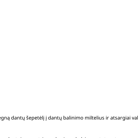
gną dantų šepetėlį į dantų balinimo miltelius ir atsargiai va