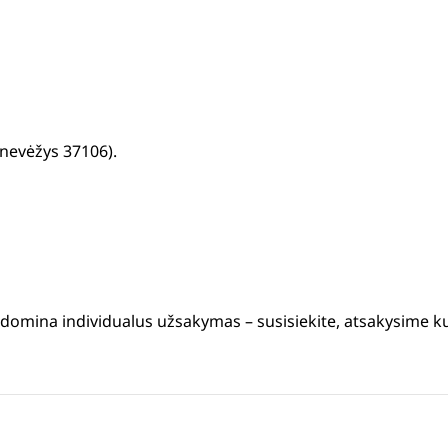
anevėžys 37106).
s domina individualus užsakymas – susisiekite, atsakysime k