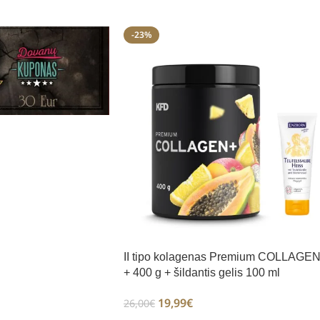
-23%
II tipo kolagenas Premium COLLAGE
+ 400 g + šildantis gelis 100 ml
19,99
€
26,00
€