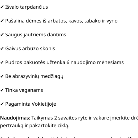
✔
Išvalo tarpdančius
✔
Pašalina dėmes iš arbatos, kavos, tabako ir vyno
✔
Saugus jautriems dantims
✔
Gaivus arbūzo skonis
✔
Pudros pakuotės užtenka 6 naudojimo mėnesiams
✔
Be abrazyvinių medžiagų
✔
Tinka veganams
✔
Pagaminta Vokietijoje
Naudojimas:
Taikymas 2 savaites ryte ir vakare įmerkite drė
pertrauką ir pakartokite ciklą.