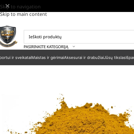
Skip to navigation
Skip to main content
PASIRINKITE KATEGORIJĄ
portui ir sveikatai
Maistas ir gėrimai
Aksesurai ir drabužiai
Jūsų tikslas
Išpa