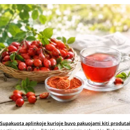
Supakuota aplinkoje kurioje buvo pakuojami kiti produtai. 