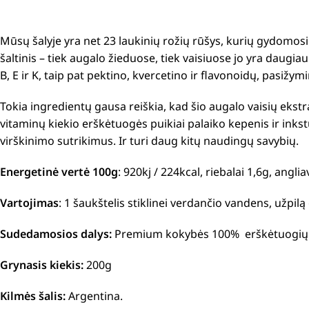
Mūsų šalyje yra net 23 laukinių rožių rūšys, kurių gydomosi
šaltinis – tiek augalo žieduose, tiek vaisiuose jo yra daugiau
B, E ir K, taip pat pektino, kvercetino ir flavonoidų, pasiž
Tokia ingredientų gausa reiškia, kad šio augalo vaisių ekstra
vitaminų kiekio erškėtuogės puikiai palaiko kepenis ir inks
virškinimo sutrikimus. Ir turi daug kitų naudingų savybių.
Energetinė vertė 100g
: 920kj / 224kcal, riebalai 1,6g, angl
Vartojimas
:
1 šaukštelis stiklinei verdančio vandens, užpil
Sudedamosios dalys:
Premium kokybės 100% erškėtuogių mil
Grynasis kiekis:
200g
Kilmės šalis:
Argentina.