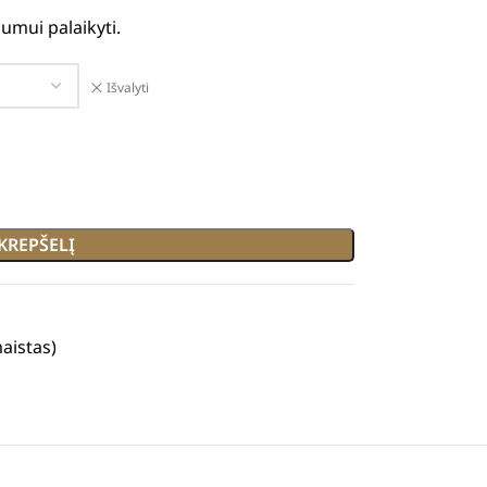
umui palaikyti.
Išvalyti
 KREPŠELĮ
aistas)