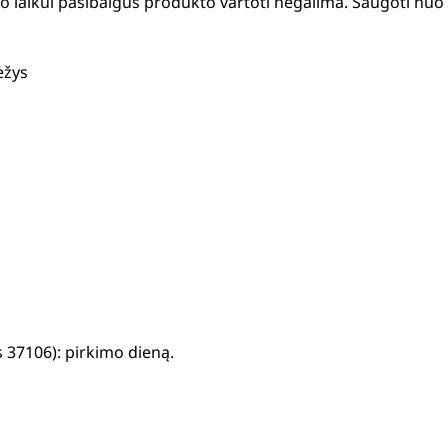
 laikui pasibaigus produkto vartoti negalima. Saugoti nuo t
ėžys
 37106): pirkimo dieną.