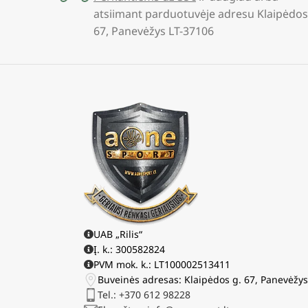
atsiimant parduotuvėje adresu Klaipėdos
67, Panevėžys LT-37106
UAB „Rilis“
Į. k.: 300582824
PVM mok. k.: LT100002513411
Buveinės adresas: Klaipėdos g. 67, Panevėžy
Tel.: +370 612 98228