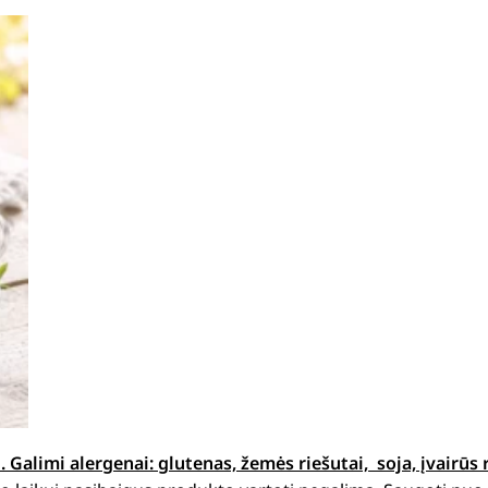
Galimi alergenai: glutenas, žemės riešutai, soja, įvairūs 