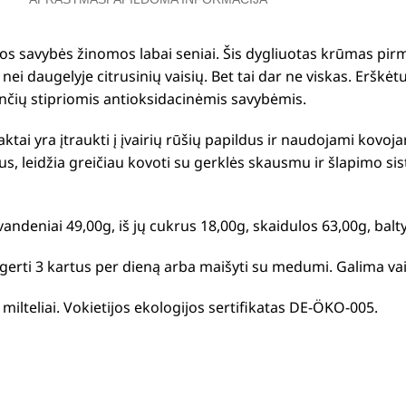
os savybės žinomos labai seniai. Šis dygliuotas krūmas pirm
 nei daugelyje citrusinių vaisių. Bet tai dar ne viskas. Erškė
yminčių stipriomis antioksidacinėmis savybėmis.
ktai yra įtraukti į įvairių rūšių papildus ir naudojami kovoj
tus, leidžia greičiau kovoti su gerklės skausmu ir šlapimo 
iavandeniai 49,00g, iš jų cukrus 18,00g, skaidulos 63,00g, bal
ą gerti 3 kartus per dieną arba maišyti su medumi. Galima v
teliai. Vokietijos ekologijos sertifikatas DE-ÖKO-005.