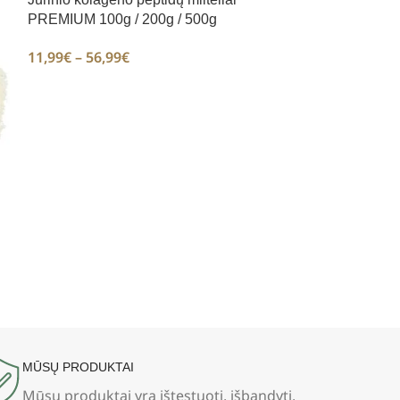
PREMIUM 100g / 200g / 500g
11,99
€
–
56,99
€
Miežių želmenų 
600g
5,99
€
–
16,99
€
MŪSŲ PRODUKTAI
Mūsų produktai yra ištestuoti, išbandyti,