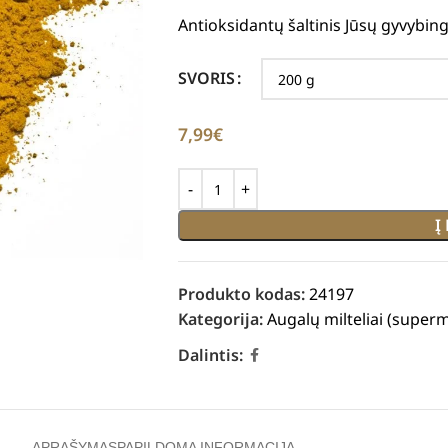
Antioksidantų šaltinis Jūsų gyvybing
SVORIS
7,99
€
Į
Produkto kodas:
24197
Kategorija:
Augalų milteliai (superm
Dalintis:
APRAŠYMAS
PAPILDOMA INFORMACIJA