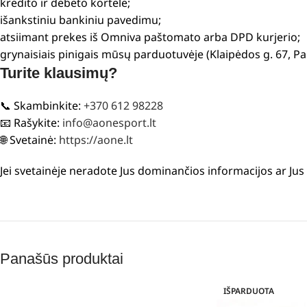
kredito ir debeto kortele;
išankstiniu bankiniu pavedimu;
atsiimant prekes iš Omniva paštomato arba DPD kurjerio;
grynaisiais pinigais mūsų parduotuvėje (Klaipėdos g. 67, P
Turite klausimų?
📞 Skambinkite:
+370 612 98228
📧 Rašykite:
info@aonesport.lt
🌐 Svetainė:
https://aone.lt
Jei svetainėje neradote Jus dominančios informacijos ar Ju
Panašūs produktai
IŠPARDUOTA