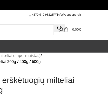
+370 612 98228
info@aonesport.lt
0,00
€
ilteliai (supermaistas)
iai 200g / 400g / 600g
rškėtuogių milteliai
g