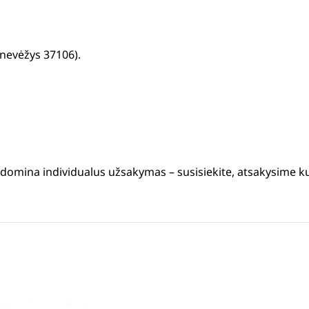
anevėžys 37106).
s domina individualus užsakymas – susisiekite, atsakysime k