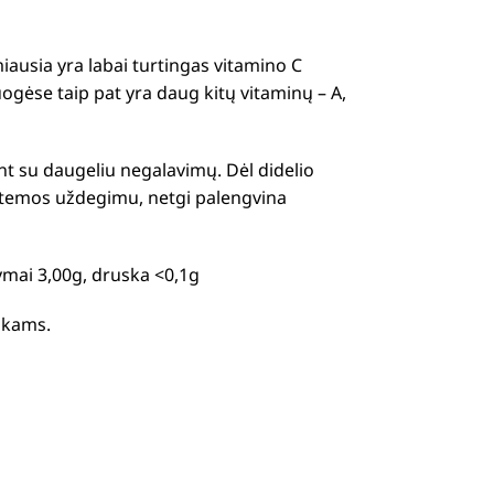
iausia yra labai turtingas vitamino C
tuogėse taip pat yra daug kitų vitaminų – A,
ant su daugeliu negalavimų. Dėl didelio
sistemos uždegimu, netgi palengvina
tymai 3,00g, druska <0,1g
aikams.