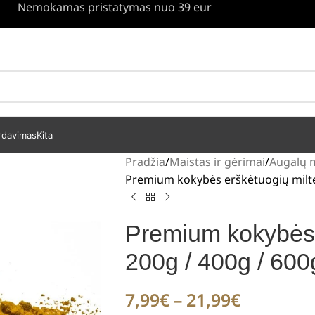
Nemokamas pristatymas nuo 39 eur
rdavimas
Kita
Pradžia
Maistas ir gėrimai
Augalų m
Premium kokybės erškėtuogių miltel
Premium kokybės e
200g / 400g / 600
7,99
€
–
21,99
€