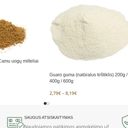
amu uogų milteliai
Guaro guma (natūralus tirštiklis) 200g /
400g / 600g
2,79
€
–
8,19
€
SAUGUS ATSISKAITYMAS
Naudojamos
patikimos apmokėjimo už