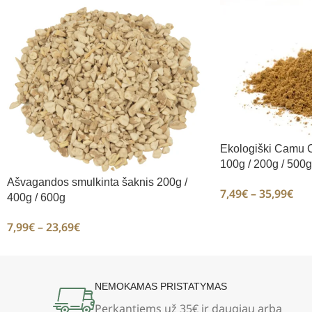
Ekologiški Camu C
100g / 200g / 500g
Ašvagandos smulkinta šaknis 200g /
7,49
€
–
35,99
€
400g / 600g
7,99
€
–
23,69
€
NEMOKAMAS PRISTATYMAS
Perkantiems už 35€
ir daugiau arba