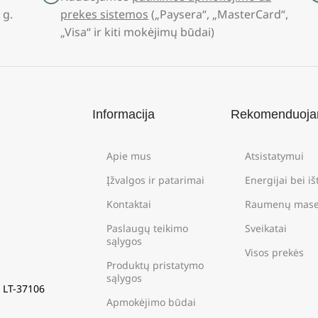
 g.
prekes sistemos
(„Paysera“, „MasterCard“,
„Visa“ ir kiti mokėjimų būdai)
Informacija
Rekomenduoj
Apie mus
Atsistatymui
Įžvalgos ir patarimai
Energijai bei i
Kontaktai
Raumenų mase
Paslaugų teikimo
Sveikatai
sąlygos
Visos prekės
Produktų pristatymo
sąlygos
s LT-37106
Apmokėjimo būdai