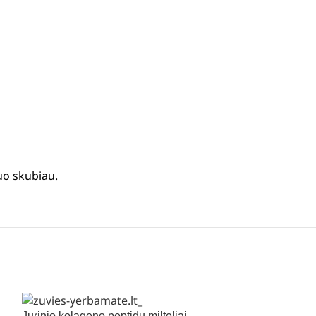
uo skubiau.
Jūrinio kolageno peptidų milteliai