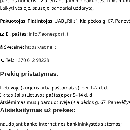
partijos numeris – žiūrėti ant gaminio pakuotės. Tinkamumo
Laikyti vėsioje, sausoje, sandariai uždarytą.
Pakuotojas. Platintojas:
UAB „Rilis“, Klaipėdos g. 67, Panev
📧 El. paštas:
info@aonesport.lt
🌐 Svetainė:
https://aone.lt
📞 Tel.:
+370 612 98228
Prekių pristatymas:
Lietuvoje (kurjeris arba paštomatas): per 1–2 d. d.
Į kitas šalis (Lietuvos paštas): per 5–14 d. d.
Atsiėmimas mūsų parduotuvėje (Klaipėdos g. 67, Panevėžys
Atsiskaitymas už prekes:
naudojant banko internetinės bankininkystės sistemas;