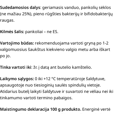
Sudedamosios dalys
: geriamasis vanduo, pankolių sėklos
(ne mažiau 25%), pieno rūgšties bakterijų ir bifidobakterijų
raugas.
Kilmės šalis:
pankoliai – ne ES.
Vartojimo būdas:
rekomenduojama vartoti gryną po 1-2
valgomuosius šaukštus kiekvieno valgio metu arba iškart
po jo.
Tinka vartoti iki
: žr. į datą ant butelio kamštelio.
Laikymo sąlygos:
0 iki +12 °C temperatūroje šaldytuve,
apsaugotoje nuo tiesioginių saulės spindulių vietoje.
Atidarius butelį laikyti šaldytuve ir suvartoti ne vėliau nei iki
tinkamumo vartoti termino pabaigos.
Maistingumo deklaracija 100 g produkto.
Energinė vertė