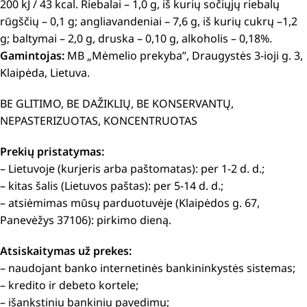
200 kJ / 43 kcal. Riebalai – 1,0 g, iš kurių sočiųjų riebalų
rūgščių – 0,1 g; angliavandeniai – 7,6 g, iš kurių cukrų –1,2
g; baltymai – 2,0 g, druska – 0,10 g, alkoholis – 0,18%.
Gamintojas:
MB „Mėmelio prekyba”, Draugystės 3-ioji g. 3,
Klaipėda, Lietuva.
BE GLITIMO, BE DAŽIKLIŲ, BE KONSERVANTŲ,
NEPASTERIZUOTAS, KONCENTRUOTAS
Prekių pristatymas:
– Lietuvoje (kurjeris arba paštomatas): per 1-2 d. d.;
– kitas šalis (Lietuvos paštas): per 5-14 d. d.;
– atsiėmimas mūsų parduotuvėje (Klaipėdos g. 67,
Panevėžys 37106): pirkimo dieną.
Atsiskaitymas už prekes:
– naudojant banko internetinės bankininkystės sistemas;
– kredito ir debeto kortele;
– išankstiniu bankiniu pavedimu;