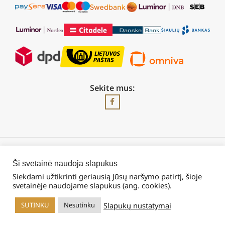
Sekite mus:
2026 © Visos teisės saugomos | UAB „Rilis“
Ši svetainė naudoja slapukus
Siekdami užtikrinti geriausią Jūsų naršymo patirtį, šioje
svetainėje naudojame slapukus (ang. cookies).
Slapukų nustatymai
SUTINKU
Nesutinku
rduotuvė
Krepšelis
Mano paskyra