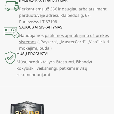
NEMOKAMAS PRISTATYMAS
Perkantiems už 35€
ir daugiau arba atsiimant
parduotuvėje adresu Klaipėdos g. 67,
Panevėžys LT-37106
SAUGUS ATSISKAITYMAS
Naudojamos
patikimos apmokėjimo už prekes
sistemos
(„Paysera“, „MasterCard“, „Visa“ ir kiti
mokėjimų būdai)
MŪSŲ PRODUKTAI
Mūsų produktai yra ištestuoti, išbandyti,
kokybiški, veiksmingi, patikimi ir visų
rekomenduojami