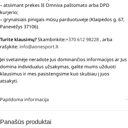
– atsiimant prekes Iš Omniva paštomato arba DPD
kurjerio;
– grynaisiais pinigais mūsų parduotuvėje (Klaipėdos g. 67,
Panevėžys 37106).
Turite klausimų?
Skambinkite:
+370 612 98228
, arba
rašykite:
info@aonesport.lt
Jei svetainėje neradote Jus dominančios informacijos ar Jus
domina individualus užsakymas, galite mums užduoti
klausimus ir mes pasistengsime kuo skubiau į juos
atsakyti.
Papildoma informacija
Panašūs produktai