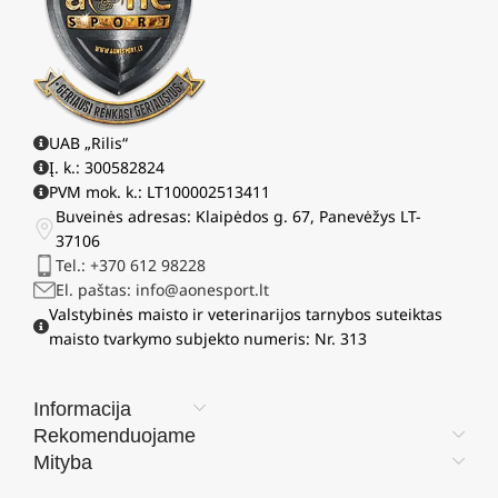
UAB „Rilis“
Į. k.: 300582824
PVM mok. k.: LT100002513411
Buveinės adresas: Klaipėdos g. 67, Panevėžys LT-
37106
Tel.: +370 612 98228
El. paštas: info@aonesport.lt
Valstybinės maisto ir veterinarijos tarnybos suteiktas
maisto tvarkymo subjekto numeris: Nr. 313
Informacija
Rekomenduojame
Mityba