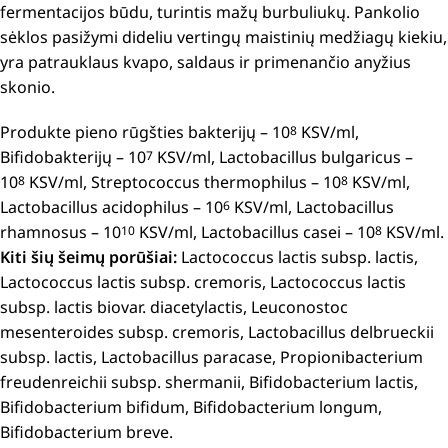
fermentacijos būdu, turintis mažų burbuliukų. Pankolio
sėklos pasižymi dideliu vertingų maistinių medžiagų kiekiu,
yra patrauklaus kvapo, saldaus ir primenančio anyžius
skonio.
Produkte pieno rūgšties bakterijų – 10
KSV/ml,
8
Bifidobakterijų – 10
KSV/ml, Lactobacillus bulgaricus –
7
10
KSV/ml, Streptococcus thermophilus – 10
KSV/ml,
8
8
Lactobacillus acidophilus – 10
KSV/ml, Lactobacillus
6
rhamnosus – 10
KSV/ml, Lactobacillus casei – 10
KSV/ml.
10
8
Kiti šių šeimų porūšiai:
Lactococcus lactis subsp. lactis,
Lactococcus lactis subsp. cremoris, Lactococcus lactis
subsp. lactis biovar. diacetylactis, Leuconostoc
mesenteroides subsp. cremoris, Lactobacillus delbrueckii
subsp. lactis, Lactobacillus paracase, Propionibacterium
freudenreichii subsp. shermanii, Bifidobacterium lactis,
Bifidobacterium bifidum, Bifidobacterium longum,
Bifidobacterium breve.