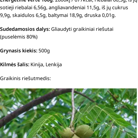
sotieji riebalai 6,56g, angliavandeniai 11,5g, iš jų cukrus
9,9g, skaidulos 6,5g, baltymai 18,9g, druska 0,01g.
Sudedamosios dalys:
Gliaudyti graikiniai riešutai
(puselėmis 80%)
Grynasis kiekis:
500g
Kilmės šalis:
Kinija, Lenkija
Graikinis riešutmedis: