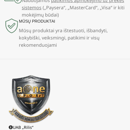
Naudojamos
patikimos apmokėjimo už prekes
sistemos
(„Paysera“, „MasterCard“, „Visa“ ir kiti
mokėjimų būdai)
MŪSŲ PRODUKTAI
Mūsų produktai yra ištestuoti, išbandyti,
kokybiški, veiksmingi, patikimi ir visų
rekomenduojami
UAB „Rilis“