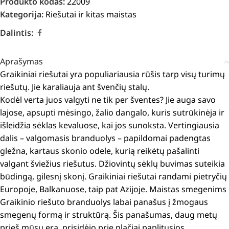
Produkto kodas:
22009
Kategorija:
Riešutai ir kitas maistas
Dalintis:
Aprašymas
Graikiniai riešutai yra populiariausia rūšis tarp visų turimų
riešutų
.
Jie karaliauja ant švenčių stalų.
Kodėl verta juos valgyti ne tik per šventes?
Jie auga savo
lajose, apsupti mėsingo, žalio dangalo, kuris sutrūkinėja ir
išleidžia sėklas kevaluose, kai jos sunoksta.
Vertingiausia
dalis – valgomasis branduolys – papildomai padengtas
gležna, kartaus skonio odele, kurią reikėtų pašalinti
valgant šviežius riešutus.
Džiovintų sėklų buvimas suteikia
būdingą, gilesnį skonį.
Graikiniai riešutai randami pietryčių
Europoje, Balkanuose, taip pat Azijoje.
Maistas smegenims
Graikinio riešuto branduolys labai panašus į žmogaus
smegenų formą ir struktūrą.
Šis panašumas, daug metų
prieš mūsų erą, prisidėjo prie plačiai paplitusios