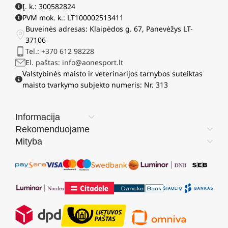
Į. k.: 300582824
PVM mok. k.: LT100002513411
Buveinės adresas: Klaipėdos g. 67, Panevėžys LT-
37106
Tel.: +370 612 98228
El. paštas: info@aonesport.lt
Valstybinės maisto ir veterinarijos tarnybos suteiktas
maisto tvarkymo subjekto numeris: Nr. 313
Informacija
Rekomenduojame
Mityba