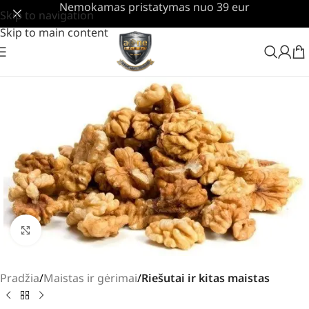
Nemokamas pristatymas nuo 39 eur
Skip to navigation
Skip to main content
Padidinti
Pradžia
Maistas ir gėrimai
Riešutai ir kitas maistas