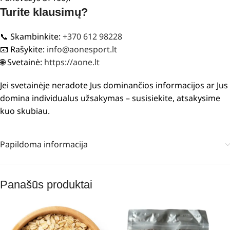
Turite klausimų?
📞 Skambinkite:
+370 612 98228
📧 Rašykite:
info@aonesport.lt
🌐 Svetainė:
https://aone.lt
Jei svetainėje neradote Jus dominančios informacijos ar Jus
domina individualus užsakymas – susisiekite, atsakysime
kuo skubiau.
Papildoma informacija
Panašūs produktai