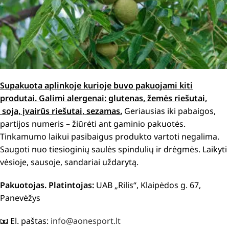
Supakuota aplinkoje kurioje buvo pakuojami kiti
produtai. Galimi alergenai: glutenas, žemės riešutai,
soja, įvairūs riešutai, sezamas.
Geriausias iki pabaigos,
partijos numeris – žiūrėti ant gaminio pakuotės.
Tinkamumo laikui pasibaigus produkto vartoti negalima.
Saugoti nuo tiesioginių saulės spindulių ir drėgmės. Laikyti
vėsioje, sausoje, sandariai uždarytą.
Pakuotojas. Platintojas:
UAB „Rilis“, Klaipėdos g. 67,
Panevėžys
📧 El. paštas:
info@aonesport.lt