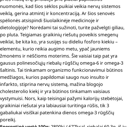
nuomonės, kad šios sėklos puikiai veikia nervų sistemos
veiklą, gerina atmintį ir koncentraciją.
Ar šios senovės
spėlionės atsispindi šiuolaikinėje medicinoje ir
dietologijoje?
Norėdami tai sužinoti, turite pažvelgti giliau,
po pluta.
Teigiamas graikinių riešutų poveikis smegenų
veiklai, be kita ko, yra susijęs su dideliu fosforo kiekiu –
elementu, kurio reikia augimo metu, ypač jauniems
žmonėms ir nėščioms moterims.
Šie vaisiai taip pat yra
gausus polinesočiųjų riebalų rūgščių omega-6 ir omega-3
šaltinis.
Tai tinkamam organizmo funkcionavimui būtinos
medžiagos, kurios papildomai saugo nuo insulto ir
infarkto, stiprina nervų sistemą, mažina blogojo
cholesterolio kiekį ir yra būtinos tinkamam vaisiaus
vystymuisi.
Nors, kaip teisingai pažymi kalorijų stebėtojai,
graikiniai riešutai yra labiausiai turitinga rūšis, tik 3
gabaliukai visiškai patenkina dienos omega-3 rūgščių
poreikį.
Energetinė vertė 100g
: 2800kj / 677kcal, riebalai 60,3g, iš jų