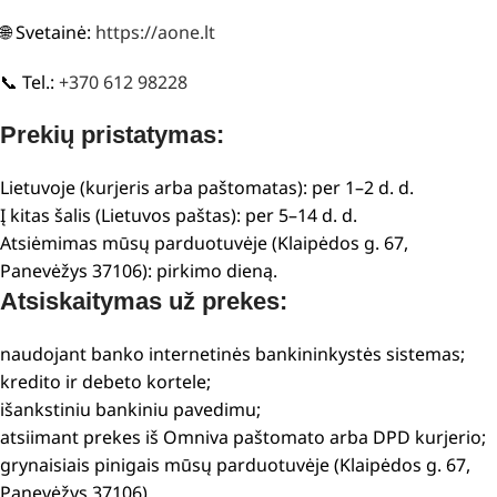
🌐 Svetainė:
https://aone.lt
📞 Tel.:
+370 612 98228
Prekių pristatymas:
Lietuvoje (kurjeris arba paštomatas): per 1–2 d. d.
Į kitas šalis (Lietuvos paštas): per 5–14 d. d.
Atsiėmimas mūsų parduotuvėje (Klaipėdos g. 67,
Panevėžys 37106): pirkimo dieną.
Atsiskaitymas už prekes:
naudojant banko internetinės bankininkystės sistemas;
kredito ir debeto kortele;
išankstiniu bankiniu pavedimu;
atsiimant prekes iš Omniva paštomato arba DPD kurjerio;
grynaisiais pinigais mūsų parduotuvėje (Klaipėdos g. 67,
Panevėžys 37106).