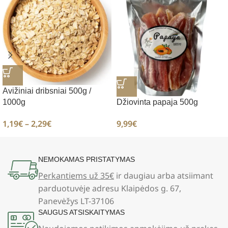
Avižiniai dribsniai 500g /
Džiovinta papaja 500g
1000g
9,99
€
1,19
€
–
2,29
€
NEMOKAMAS PRISTATYMAS
Perkantiems už 35€
ir daugiau arba atsiimant
parduotuvėje adresu Klaipėdos g. 67,
Panevėžys LT-37106
SAUGUS ATSISKAITYMAS