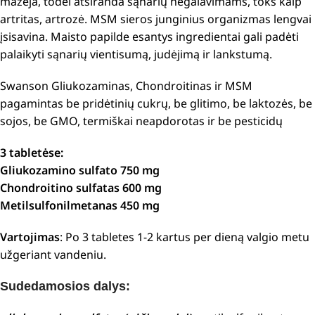
mažėja, todėl atsiranda sąnarių negalavimams, toks kaip
artritas, artrozė. MSM sieros junginius organizmas lengvai
įsisavina. Maisto papilde esantys ingredientai gali padėti
palaikyti sąnarių vientisumą, judėjimą ir lankstumą.
Swanson Gliukozaminas, Chondroitinas ir MSM
pagamintas be pridėtinių cukrų, be glitimo, be laktozės, be
sojos, be GMO, termiškai neapdorotas ir be pesticidų
3 tabletėse:
Gliukozamino sulfato 750 mg
Chondroitino sulfatas 600 mg
Metilsulfonilmetanas 450 mg
Vartojimas
: Po 3 tabletes 1-2 kartus per dieną valgio metu
užgeriant vandeniu.
Sudedamosios dalys: