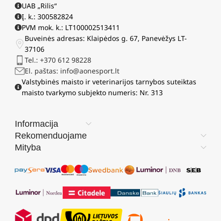
UAB „Rilis“
Į. k.: 300582824
PVM mok. k.: LT100002513411
Buveinės adresas: Klaipėdos g. 67, Panevėžys LT-
37106
Tel.: +370 612 98228
El. paštas: info@aonesport.lt
Valstybinės maisto ir veterinarijos tarnybos suteiktas
maisto tvarkymo subjekto numeris: Nr. 313
Informacija
Rekomenduojame
Mityba