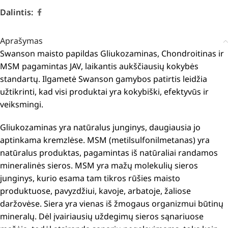
Dalintis:
Aprašymas
Swanson maisto papildas Gliukozaminas, Chondroitinas ir
MSM pagamintas JAV, laikantis aukščiausių kokybės
standartų. Ilgametė Swanson gamybos patirtis leidžia
užtikrinti, kad visi produktai yra kokybiški, efektyvūs ir
veiksmingi.
Gliukozaminas yra natūralus junginys, daugiausia jo
aptinkama kremzlėse. MSM (metilsulfonilmetanas) yra
natūralus produktas, pagamintas iš natūraliai randamos
mineralinės sieros. MSM yra mažų molekulių sieros
junginys, kurio esama tam tikros rūšies maisto
produktuose, pavyzdžiui, kavoje, arbatoje, žaliose
daržovėse. Siera yra vienas iš žmogaus organizmui būtinų
mineralų. Dėl įvairiausių uždegimų sieros sąnariuose