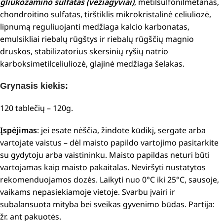
gliukozamino sulfatas (vėžiagyviai)
, metilsulfonilmetanas,
chondroitino sulfatas, tirštiklis mikrokristalinė celiuliozė,
lipnumą reguliuojanti medžiaga kalcio karbonatas,
emulsikliai riebalų rūgštys ir riebalų rūgščių magnio
druskos, stabilizatorius skersinių ryšių natrio
karboksimetilceliuliozė, glajinė medžiaga šelakas.
Grynasis kiekis:
120 tablečių – 120g.
Įspėjimas
: jei esate nėščia, žindote kūdikį, sergate arba
vartojate vaistus – dėl maisto papildo vartojimo pasitarkite
su gydytoju arba vaistininku. Maisto papildas neturi būti
vartojamas kaip maisto pakaitalas. Neviršyti nustatytos
rekomenduojamos dozės. Laikyti nuo 0°C iki 25°C, sausoje,
vaikams nepasiekiamoje vietoje. Svarbu įvairi ir
subalansuota mityba bei sveikas gyvenimo būdas. Partija:
žr. ant pakuotės.