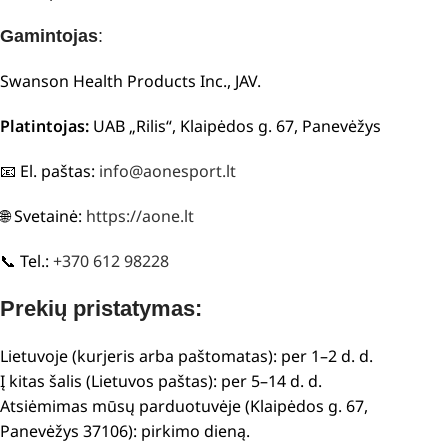
Gamintojas
:
Swanson Health Products Inc., JAV.
Platintojas:
UAB „Rilis“, Klaipėdos g. 67, Panevėžys
📧 El. paštas:
info@aonesport.lt
🌐 Svetainė:
https://aone.lt
📞 Tel.:
+370 612 98228
Prekių pristatymas:
Lietuvoje (kurjeris arba paštomatas): per 1–2 d. d.
Į kitas šalis (Lietuvos paštas): per 5–14 d. d.
Atsiėmimas mūsų parduotuvėje (Klaipėdos g. 67,
Panevėžys 37106): pirkimo dieną.