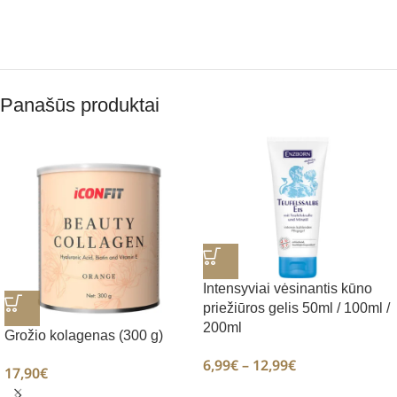
Panašūs produktai
Intensyviai vėsinantis kūno
priežiūros gelis 50ml / 100ml /
200ml
Grožio kolagenas (300 g)
6,99
€
–
12,99
€
17,90
€