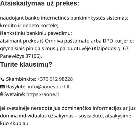
Atsiskaitymas už prekes:
naudojant banko internetinės bankininkystės sistemas;
kredito ir debeto kortele;
išankstiniu bankiniu pavedimu;
atsiimant prekes iš Omniva paštomato arba DPD kurjerio;
grynaisiais pinigais mūsų parduotuvėje (Klaipėdos g. 67,
Panevėžys 37106).
Turite klausimų?
📞 Skambinkite:
+370 612 98228
📧 Rašykite:
info@aonesport.lt
🌐 Svetainė:
https://aone.lt
Jei svetainėje neradote Jus dominančios informacijos ar Jus
domina individualus užsakymas – susisiekite, atsakysime
kuo skubiau.