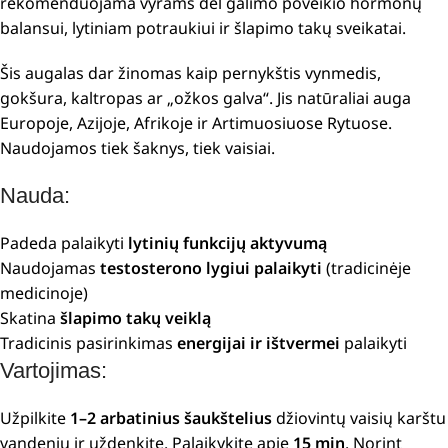
rekomenduojama vyrams dėl galimo poveikio hormonų
balansui, lytiniam potraukiui ir šlapimo takų sveikatai.
Šis augalas dar žinomas kaip pernykštis vynmedis,
gokšura, kaltropas ar „ožkos galva“. Jis natūraliai auga
Europoje, Azijoje, Afrikoje ir Artimuosiuose Rytuose.
Naudojamos tiek šaknys, tiek vaisiai.
Nauda:
Padeda palaikyti
lytinių funkcijų aktyvumą
Naudojamas
testosterono lygiui palaikyti
(tradicinėje
medicinoje)
Skatina
šlapimo takų veiklą
Tradicinis pasirinkimas
energijai ir ištvermei
palaikyti
Vartojimas:
Užpilkite
1–2 arbatinius šaukštelius
džiovintų vaisių karštu
vandeniu ir uždenkite. Palaikykite apie
15 min
. Norint