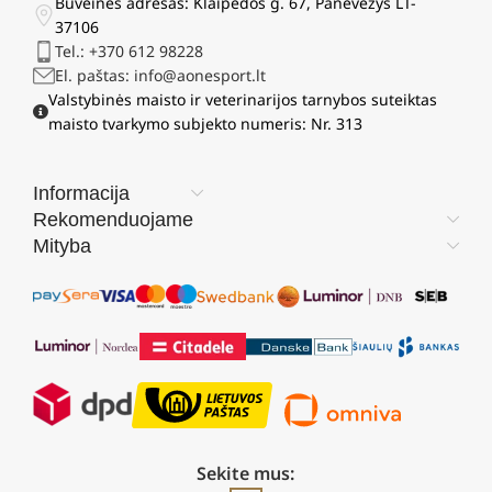
Buveinės adresas: Klaipėdos g. 67, Panevėžys LT-
37106
Tel.: +370 612 98228
El. paštas: info@aonesport.lt
Valstybinės maisto ir veterinarijos tarnybos suteiktas
maisto tvarkymo subjekto numeris: Nr. 313
Informacija
Rekomenduojame
Mityba
Sekite mus: