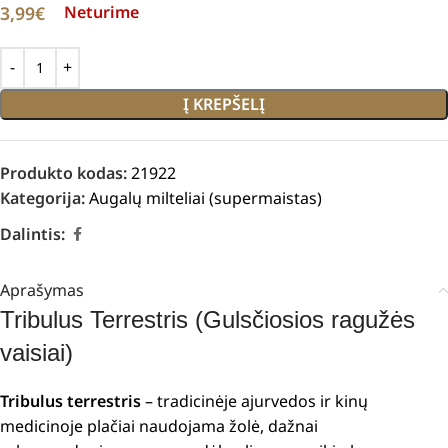
3,99
€
Neturime
Į KREPŠELĮ
Produkto kodas:
21922
Kategorija:
Augalų milteliai (supermaistas)
Dalintis:
Aprašymas
Tribulus Terrestris (Gulsčiosios ragužės
vaisiai)
Tribulus terrestris
– tradicinėje ajurvedos ir kinų
medicinoje plačiai naudojama žolė, dažnai