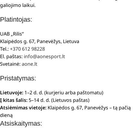
galiojimo laikui.
Platintojas:
UAB „Rilis“
Klaipėdos g. 67, Panevėžys, Lietuva
Tel.:
+370 612 98228
El. paštas:
info@aonesport.lt
Svetainė:
aone.lt
Pristatymas:
Lietuvoje:
1–2 d. d. (kurjeriu arba paštomatu)
Į kitas šalis:
5–14 d. d. (Lietuvos paštas)
Atsiėmimas vietoje:
Klaipėdos g. 67, Panevėžys – tą pačią
dieną
Atsiskaitymas: