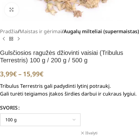
Padidinti
Pradžia
Maistas ir gėrimai
Augalų milteliai (supermaistas)
Gulsčiosios ragužės džiovinti vaisiai (Tribulus
Terrestris) 100 g / 200 g / 500 g
3,99
€
–
15,99
€
Tribulus Terrestris gali padydinti lytinį potraukį.
Gali turėti teigiamos įtakos širdies darbui ir cukraus lygiui.
SVORIS
Išvalyti