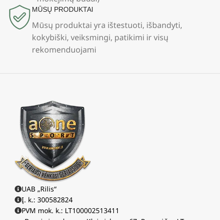
MŪSŲ PRODUKTAI
Mūsų produktai yra ištestuoti, išbandyti,
kokybiški, veiksmingi, patikimi ir visų
rekomenduojami
UAB „Rilis“
Į. k.: 300582824
PVM mok. k.: LT100002513411