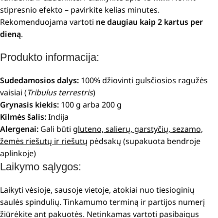
stipresnio efekto – pavirkite kelias minutes.
Rekomenduojama vartoti
ne daugiau kaip 2 kartus per
dieną
.
Produkto informacija:
Sudedamosios dalys:
100% džiovinti gulsčiosios ragužės
vaisiai (
Tribulus terrestris
)
Grynasis kiekis:
100 g arba 200 g
Kilmės šalis:
Indija
Alergenai:
Gali būti
gluteno, salierų, garstyčių, sezamo,
žemės riešutų ir riešutų
pėdsakų (supakuota bendroje
aplinkoje)
Laikymo sąlygos:
Laikyti vėsioje, sausoje vietoje, atokiai nuo tiesioginių
saulės spindulių. Tinkamumo terminą ir partijos numerį
žiūrėkite ant pakuotės. Netinkamas vartoti pasibaigus