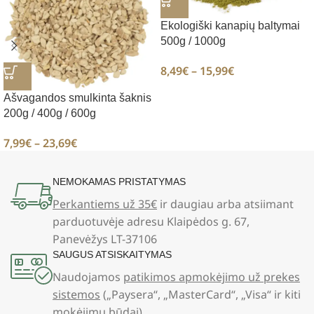
Ekologiški kanapių baltymai
500g / 1000g
8,49
€
–
15,99
€
Ašvagandos smulkinta šaknis
200g / 400g / 600g
7,99
€
–
23,69
€
NEMOKAMAS PRISTATYMAS
Perkantiems už 35€
ir daugiau arba atsiimant
parduotuvėje adresu Klaipėdos g. 67,
Panevėžys LT-37106
SAUGUS ATSISKAITYMAS
Naudojamos
patikimos apmokėjimo už prekes
sistemos
(„Paysera“, „MasterCard“, „Visa“ ir kiti
mokėjimų būdai)