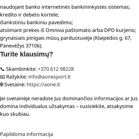
naudojant banko internetinės bankininkystės sistemas;
kredito ir debeto kortele;
išankstiniu bankiniu pavedimu;
atsiimant prekes iš Omniva paštomato arba DPD kurjerio;
grynaisiais pinigais mūsų parduotuvėje (Klaipėdos g. 67,
Panevėžys 37106).
Turite klausimų?
📞 Skambinkite:
+370 612 98228
📧 Rašykite:
info@aonesport.lt
🌐 Svetainė:
https://aone.lt
Jei svetainėje neradote Jus dominančios informacijos ar Jus
domina individualus užsakymas – susisiekite, atsakysime
kuo skubiau.
Papildoma informacija