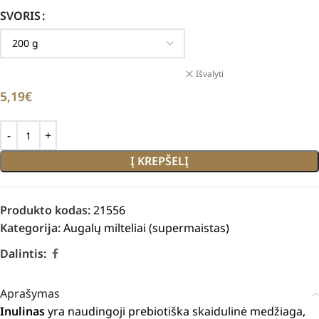
SVORIS
Išvalyti
5,19
€
Į KREPŠELĮ
Produkto kodas:
21556
Kategorija:
Augalų milteliai (supermaistas)
Dalintis:
Aprašymas
Inulinas
yra naudingoji prebiotiška skaidulinė medžiaga,