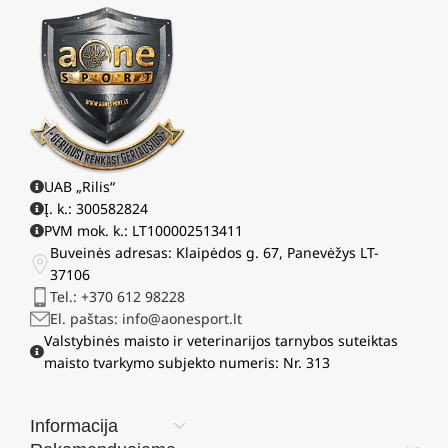
UAB „Rilis“
Į. k.: 300582824
PVM mok. k.: LT100002513411
Buveinės adresas: Klaipėdos g. 67, Panevėžys LT-
37106
Tel.: +370 612 98228
El. paštas: info@aonesport.lt
Valstybinės maisto ir veterinarijos tarnybos suteiktas
maisto tvarkymo subjekto numeris: Nr. 313
Informacija