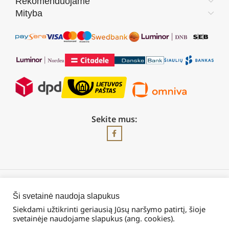
Rekomenduojame
Mityba
Sekite mus:
2026 © Visos teisės saugomos | UAB „Rilis“
Ši svetainė naudoja slapukus
Siekdami užtikrinti geriausią Jūsų naršymo patirtį, šioje
svetainėje naudojame slapukus (ang. cookies).