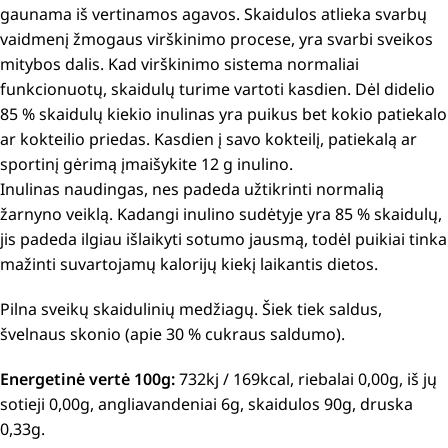
gaunama iš vertinamos agavos. Skaidulos atlieka svarbų
vaidmenį žmogaus virškinimo procese, yra svarbi sveikos
mitybos dalis. Kad virškinimo sistema normaliai
funkcionuotų, skaidulų turime vartoti kasdien. Dėl didelio
85 % skaidulų kiekio inulinas yra puikus bet kokio patiekalo
ar kokteilio priedas. Kasdien į savo kokteilį, patiekalą ar
sportinį gėrimą įmaišykite 12 g inulino.
Inulinas naudingas, nes padeda užtikrinti normalią
žarnyno veiklą. Kadangi inulino sudėtyje yra 85 % skaidulų,
jis padeda ilgiau išlaikyti sotumo jausmą, todėl puikiai tinka
mažinti suvartojamų kalorijų kiekį laikantis dietos.
Pilna sveikų skaidulinių medžiagų. Šiek tiek saldus,
švelnaus skonio (apie 30 % cukraus saldumo).
Energetinė vertė 100g:
732kj / 169kcal, riebalai 0,00g, iš jų
sotieji 0,00g, angliavandeniai 6g, skaidulos 90g, druska
0,33g.