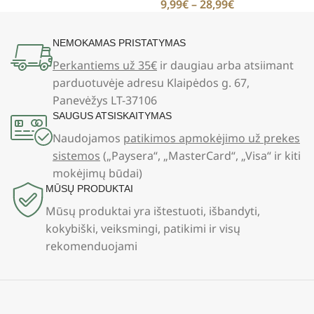
9,99
€
–
28,99
€
NEMOKAMAS PRISTATYMAS
Perkantiems už 35€
ir daugiau arba atsiimant
parduotuvėje adresu Klaipėdos g. 67,
Panevėžys LT-37106
SAUGUS ATSISKAITYMAS
Naudojamos
patikimos apmokėjimo už prekes
sistemos
(„Paysera“, „MasterCard“, „Visa“ ir kiti
mokėjimų būdai)
MŪSŲ PRODUKTAI
Mūsų produktai yra ištestuoti, išbandyti,
kokybiški, veiksmingi, patikimi ir visų
rekomenduojami