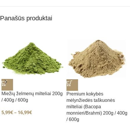
Panašūs produktai
Miežių želmenų milteliai 200g
Premium kokybės
/ 400g / 600g
mėlynžiedės taškuonės
milteliai (Bacopa
5,99
€
–
16,99
€
monnieri/Brahmi) 200g / 400g
/ 600g