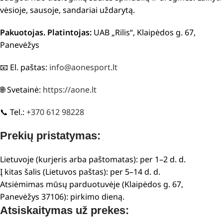
vėsioje, sausoje, sandariai uždarytą.
Pakuotojas. Platintojas:
UAB „Rilis“, Klaipėdos g. 67,
Panevėžys
📧 El. paštas:
info@aonesport.lt
🌐 Svetainė:
https://aone.lt
📞 Tel.:
+370 612 98228
Prekių pristatymas:
Lietuvoje (kurjeris arba paštomatas): per 1–2 d. d.
Į kitas šalis (Lietuvos paštas): per 5–14 d. d.
Atsiėmimas mūsų parduotuvėje (Klaipėdos g. 67,
Panevėžys 37106): pirkimo dieną.
Atsiskaitymas už prekes: