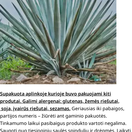
Supakuota aplinkoje kurioje buvo pakuojami kiti
produtai. Galimi alergenai: glutenas, žemės riešutai,
soja, įvairūs riešutai, sezamas.
Geriausias iki pabaigos,
partijos numeris – žiūrėti ant gaminio pakuotės.
Tinkamumo laikui pasibaigus produkto vartoti negalima.
Saugoti nuo tiesioginių saulės spindulių ir drėgmės. Laikyti