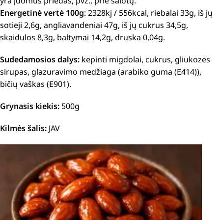
yra įdomus priedas, pvz., prie salotų.
Energetinė vertė 100g
: 2328kj / 556kcal, riebalai 33g, iš jų
sotieji 2,6g, angliavandeniai 47g, iš jų cukrus 34,5g,
skaidulos 8,3g, baltymai 14,2g, druska 0,04g.
Sudedamosios dalys:
kepinti migdolai, cukrus, gliukozės
sirupas, glazuravimo medžiaga (arabiko guma (E414)),
bičių vaškas (E901).
Grynasis kiekis:
500g
Kilmės šalis:
JAV