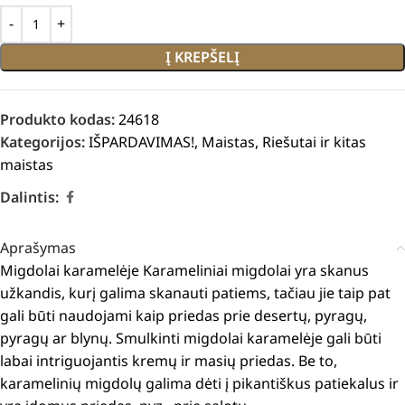
Į KREPŠELĮ
Produkto kodas:
24618
Kategorijos:
IŠPARDAVIMAS!
,
Maistas
,
Riešutai ir kitas
maistas
Dalintis:
Aprašymas
Migdolai karamelėje
Karameliniai migdolai yra skanus
užkandis, kurį galima skanauti patiems, tačiau jie taip pat
gali būti naudojami kaip priedas prie desertų, pyragų,
pyragų ar blynų.
Smulkinti migdolai karamelėje gali būti
labai intriguojantis kremų ir masių priedas.
Be to,
karamelinių migdolų galima dėti į pikantiškus patiekalus ir