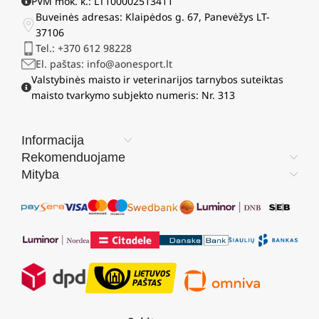
PVM mok. k.: LT100002513411
Buveinės adresas: Klaipėdos g. 67, Panevėžys LT-
37106
Tel.: +370 612 98228
El. paštas: info@aonesport.lt
Valstybinės maisto ir veterinarijos tarnybos suteiktas
maisto tvarkymo subjekto numeris: Nr. 313
Informacija
Rekomenduojame
Mityba