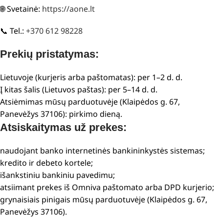
🌐 Svetainė:
https://aone.lt
📞 Tel.:
+370 612 98228
Prekių pristatymas:
Lietuvoje (kurjeris arba paštomatas): per 1–2 d. d.
Į kitas šalis (Lietuvos paštas): per 5–14 d. d.
Atsiėmimas mūsų parduotuvėje (Klaipėdos g. 67,
Panevėžys 37106): pirkimo dieną.
Atsiskaitymas už prekes:
naudojant banko internetinės bankininkystės sistemas;
kredito ir debeto kortele;
išankstiniu bankiniu pavedimu;
atsiimant prekes iš Omniva paštomato arba DPD kurjerio;
grynaisiais pinigais mūsų parduotuvėje (Klaipėdos g. 67,
Panevėžys 37106).