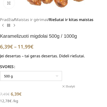
Padidinti
Pradžia
Maistas ir gėrimai
Riešutai ir kitas maistas
Karamelizuoti migdolai 500g / 1000g
6,39
€
–
11,99
€
Jei desertas – tai geras desertas. Dideli riešutai.
SVORIS
Išvalyti
6,39
€
7,49
€
12,78
€
/kg