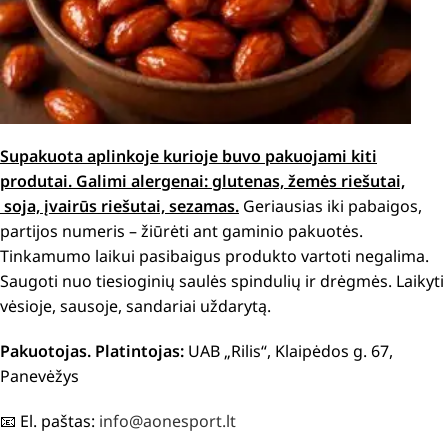
Supakuota aplinkoje kurioje buvo pakuojami kiti
produtai. Galimi alergenai: glutenas, žemės riešutai,
soja, įvairūs riešutai, sezamas.
Geriausias iki pabaigos,
partijos numeris – žiūrėti ant gaminio pakuotės.
Tinkamumo laikui pasibaigus produkto vartoti negalima.
Saugoti nuo tiesioginių saulės spindulių ir drėgmės. Laikyti
vėsioje, sausoje, sandariai uždarytą.
Pakuotojas. Platintojas:
UAB „Rilis“, Klaipėdos g. 67,
Panevėžys
📧 El. paštas:
info@aonesport.lt