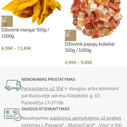
Džiovinti mangai 500g /
1000g
Džiovinti papajų kubeliai
6,99
€
–
13,89
€
500g / 1000g
4,99
€
–
9,89
€
NEMOKAMAS PRISTATYMAS
Perkantiems už 35€
ir daugiau arba atsiimant
parduotuvėje adresu Klaipėdos g. 67,
Panevėžys LT-37106
SAUGUS ATSISKAITYMAS
Naudojamos
patikimos apmokėjimo už prekes
sistemos
(„Paysera“, „MasterCard“, „Visa“ ir kiti