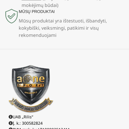
mokėjimų būdai)
MŪSŲ PRODUKTAI
Mūsų produktai yra ištestuoti, išbandyti,
kokybiški, veiksmingi, patikimi ir visų
rekomenduojami
UAB „Rilis“
Į. k.: 300582824