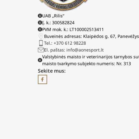
UAB „Rilis“
Į. k.: 300582824
PVM mok. k.: LT100002513411
Buveinės adresas: Klaipėdos g. 67, Panevėžy
Tel.: +370 612 98228
El. paštas: info@aonesport.lt
Valstybinės maisto ir veterinarijos tarnybos su
maisto tvarkymo subjekto numeris: Nr. 313
Sekite mus: