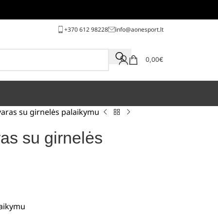
+370 612 98228
info@aonesport.lt
0,00
€
tvaras su girnelės palaikymu
ras su girnelės
laikymu