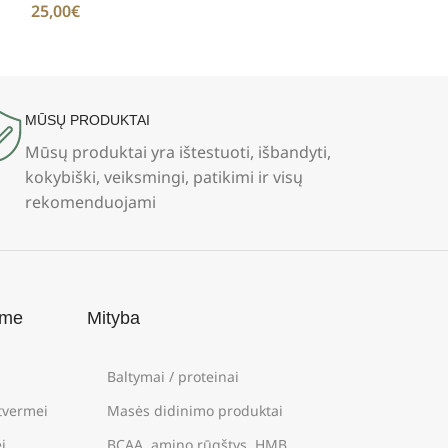
25,00
€
12,00
€
MŪSŲ PRODUKTAI
Mūsų produktai yra ištestuoti, išbandyti,
kokybiški, veiksmingi, patikimi ir visų
rekomenduojami
ame
Mityba
Baltymai / proteinai
štvermei
Masės didinimo produktai
i
BCAA, amino rūgštys, HMB