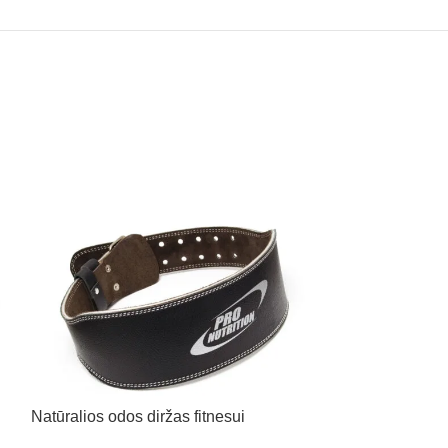
Natūralios odos diržas fitnesui
Riešo apsaugos