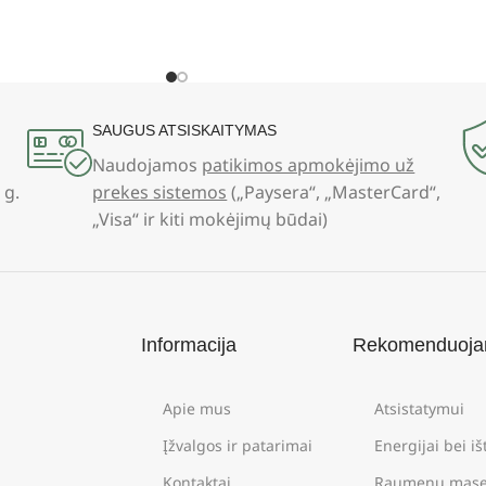
SAUGUS ATSISKAITYMAS
Naudojamos
patikimos apmokėjimo už
 g.
prekes sistemos
(„Paysera“, „MasterCard“,
„Visa“ ir kiti mokėjimų būdai)
Informacija
Rekomenduoj
Apie mus
Atsistatymui
Įžvalgos ir patarimai
Energijai bei i
Kontaktai
Raumenų mase