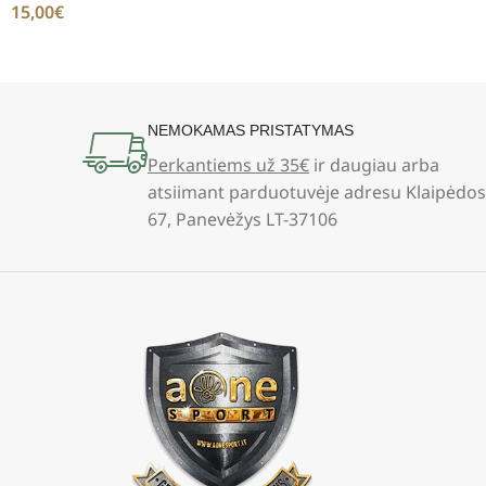
15,00
€
NEMOKAMAS PRISTATYMAS
Perkantiems už 35€
ir daugiau arba
atsiimant parduotuvėje adresu Klaipėdos
67, Panevėžys LT-37106