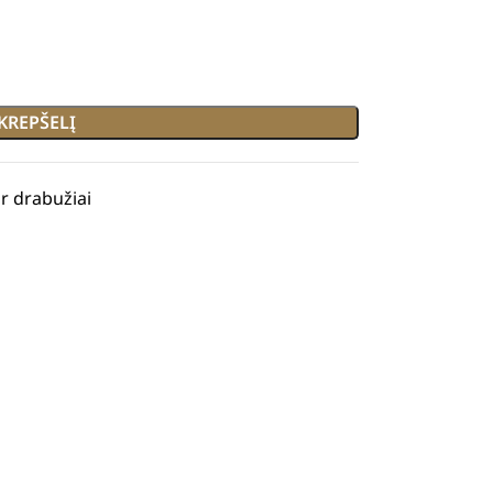
 KREPŠELĮ
ir drabužiai