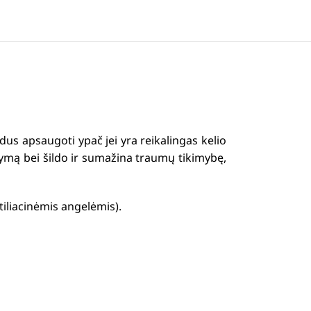
dus apsaugoti ypač jei yra reikalingas kelio
kymą bei šildo ir sumažina traumų tikimybę,
iliacinėmis angelėmis).