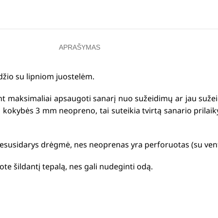
APRAŠYMAS
džio su lipniom juostelėm.
int maksimaliai apsaugoti sanarį nuo sužeidimų ar jau sužei
s kokybės 3 mm neopreno, tai suteikia tvirtą sanario prilai
susidarys drėgmė, nes neoprenas yra perforuotas (su vent
ote šildantį tepalą, nes gali nudeginti odą.