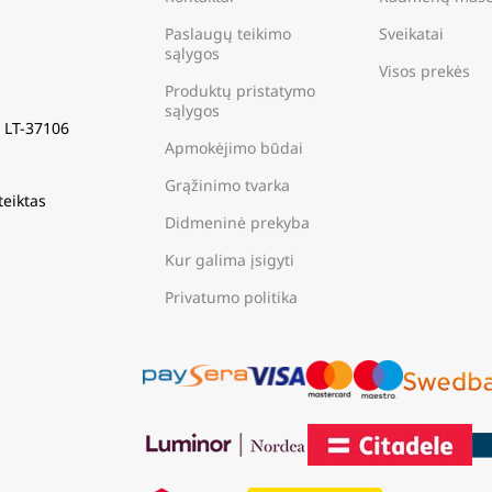
Paslaugų teikimo
Sveikatai
sąlygos
Visos prekės
Produktų pristatymo
sąlygos
s LT-37106
Apmokėjimo būdai
Grąžinimo tvarka
teiktas
Didmeninė prekyba
Kur galima įsigyti
Privatumo politika