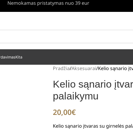
Nemokamas pristatymas nuo 39 eur
rdavimas
Kita
Pradžia
Aksesuarai
Kelio sąnario į
Kelio sąnario įtva
palaikymu
20,00
€
Kelio sąnario įtvaras su girnelės pa