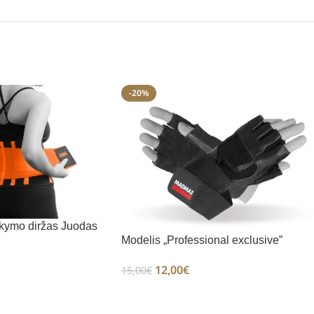
-20%
ikymo diržas Juodas
Modelis „Professional exclusive”
12,00
€
15,00
€