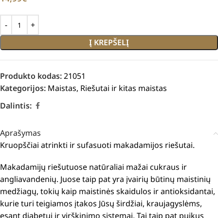
Į KREPŠELĮ
Produkto kodas:
21051
Kategorijos:
Maistas
,
Riešutai ir kitas maistas
Dalintis:
Aprašymas
Kruopščiai atrinkti ir sufasuoti makadamijos riešutai.
Makadamijų riešutuose natūraliai mažai cukraus ir
angliavandenių. Juose taip pat yra įvairių būtinų maistinių
medžiagų, tokių kaip maistinės skaidulos ir antioksidantai,
kurie turi teigiamos įtakos Jūsų širdžiai, kraujagyslėms,
esant diabetui ir virškinimo sistemai. Tai taip pat puikus