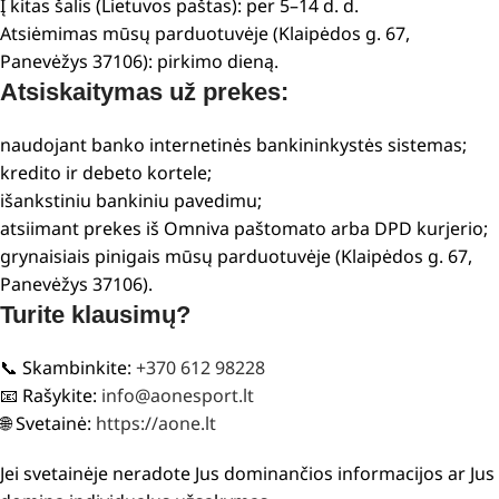
Į kitas šalis (Lietuvos paštas): per 5–14 d. d.
Atsiėmimas mūsų parduotuvėje (Klaipėdos g. 67,
Panevėžys 37106): pirkimo dieną.
Atsiskaitymas už prekes:
naudojant banko internetinės bankininkystės sistemas;
kredito ir debeto kortele;
išankstiniu bankiniu pavedimu;
atsiimant prekes iš Omniva paštomato arba DPD kurjerio;
grynaisiais pinigais mūsų parduotuvėje (Klaipėdos g. 67,
Panevėžys 37106).
Turite klausimų?
📞 Skambinkite:
+370 612 98228
📧 Rašykite:
info@aonesport.lt
🌐 Svetainė:
https://aone.lt
Jei svetainėje neradote Jus dominančios informacijos ar Jus