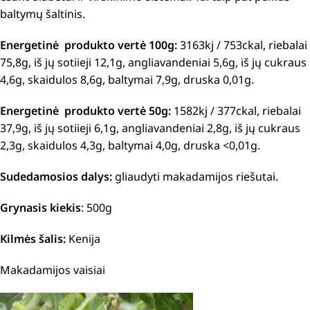
baltymų šaltinis.
Energetinė produkto vertė 100g:
3163kj / 753ckal, riebalai
75,8g, iš jų sotiieji 12,1g, angliavandeniai 5,6g, iš jų cukraus
4,6g, skaidulos 8,6g, baltymai 7,9g, druska 0,01g.
Energetinė produkto vertė 50g:
1582kj / 377ckal, riebalai
37,9g, iš jų sotiieji 6,1g, angliavandeniai 2,8g, iš jų cukraus
2,3g, skaidulos 4,3g, baltymai 4,0g, druska <0,01g.
Sudedamosios dalys:
gliaudyti makadamijos riešutai.
Grynasis kiekis
: 500g
Kilmės šalis:
Kenija
Makadamijos vaisiai