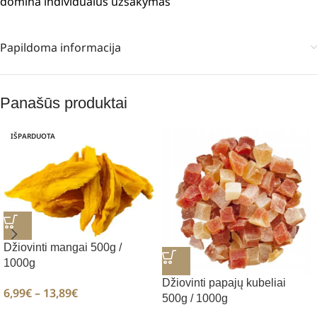
domina individualus užsakymas
Papildoma informacija
Panašūs produktai
IŠPARDUOTA
Džiovinti mangai 500g /
1000g
Džiovinti papajų kubeliai
6,99
€
–
13,89
€
500g / 1000g