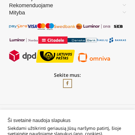
Rekomenduojame
Mityba
Sekite mus:
2026 © Visos teisės saugomos | UAB „Rilis“
Ši svetainė naudoja slapukus
Siekdami užtikrinti geriausią Jūsų naršymo patirtį, šioje
svetainėje naudojame slapukus (ang. cookies).