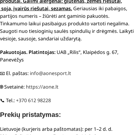
produtai.
Galimi alergenai: g
lutenas, žemės riešutai,
soja, įvairūs riešutai, sezamas.
Geriausias iki pabaigos,
partijos numeris – žiūrėti ant gaminio pakuotės.
Tinkamumo laikui pasibaigus produkto vartoti negalima.
Saugoti nuo tiesioginių saulės spindulių ir drėgmės. Laikyti
vėsioje, sausoje, sandariai uždarytą.
Pakuotojas. Platintojas:
UAB „Rilis“, Klaipėdos g. 67,
Panevėžys
📧 El. paštas:
info@aonesport.lt
🌐 Svetainė:
https://aone.lt
📞 Tel.:
+370 612 98228
Prekių pristatymas:
Lietuvoje (kurjeris arba paštomatas): per 1–2 d. d.