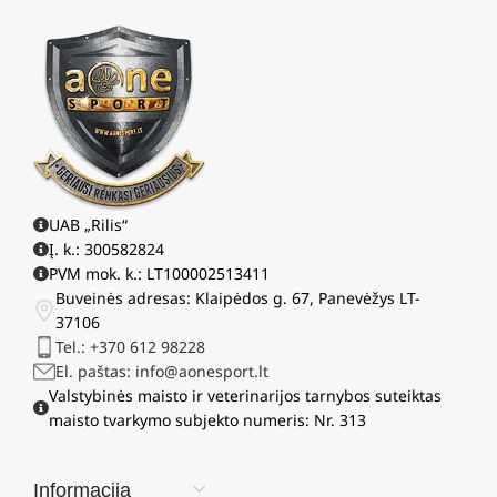
UAB „Rilis“
Į. k.: 300582824
PVM mok. k.: LT100002513411
Buveinės adresas: Klaipėdos g. 67, Panevėžys LT-
37106
Tel.: +370 612 98228
El. paštas: info@aonesport.lt
Valstybinės maisto ir veterinarijos tarnybos suteiktas
maisto tvarkymo subjekto numeris: Nr. 313
Informacija