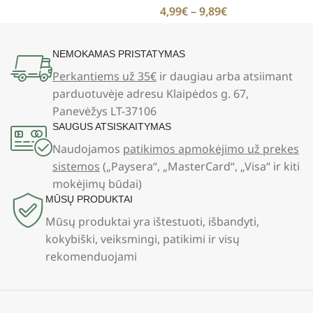
4,99
€
–
9,89
€
NEMOKAMAS PRISTATYMAS
Perkantiems už 35€
ir daugiau arba atsiimant
parduotuvėje adresu Klaipėdos g. 67,
Panevėžys LT-37106
SAUGUS ATSISKAITYMAS
Naudojamos
patikimos apmokėjimo už prekes
sistemos
(„Paysera“, „MasterCard“, „Visa“ ir kiti
mokėjimų būdai)
MŪSŲ PRODUKTAI
Mūsų produktai yra ištestuoti, išbandyti,
kokybiški, veiksmingi, patikimi ir visų
rekomenduojami