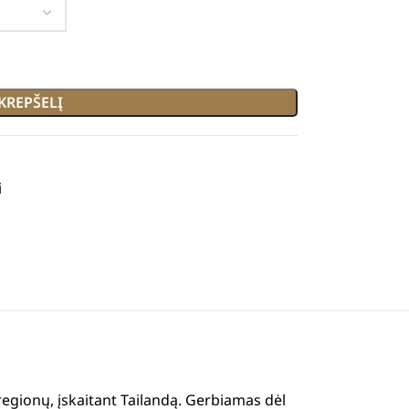
 KREPŠELĮ
i
 regionų, įskaitant Tailandą. Gerbiamas dėl