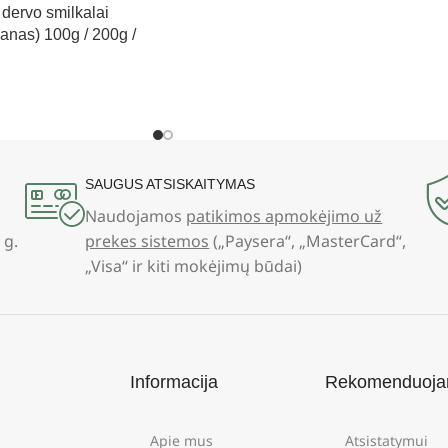
dervo smilkalai
anas) 100g / 200g /
SAUGUS ATSISKAITYMAS
Naudojamos
patikimos apmokėjimo už
 g.
prekes sistemos
(„Paysera“, „MasterCard“,
„Visa“ ir kiti mokėjimų būdai)
Informacija
Rekomenduoj
Apie mus
Atsistatymui