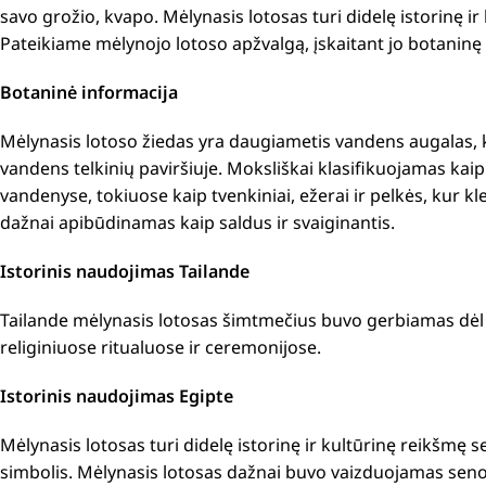
savo grožio, kvapo. Mėlynasis lotosas turi didelę istorinę ir k
Pateikiame mėlynojo lotoso apžvalgą, įskaitant jo botaninę 
Botaninė informacija
Mėlynasis lotoso žiedas yra daugiametis vandens augalas, ku
vandens telkinių paviršiuje. Moksliškai klasifikuojamas ka
vandenyse, tokiuose kaip tvenkiniai, ežerai ir pelkės, kur k
dažnai apibūdinamas kaip saldus ir svaiginantis.
Istorinis naudojimas Tailande
Tailande mėlynasis lotosas šimtmečius buvo gerbiamas dėl 
religiniuose ritualuose ir ceremonijose.
Istorinis naudojimas Egipte
Mėlynasis lotosas turi didelę istorinę ir kultūrinę reikšmę 
simbolis. Mėlynasis lotosas dažnai buvo vaizduojamas senovė