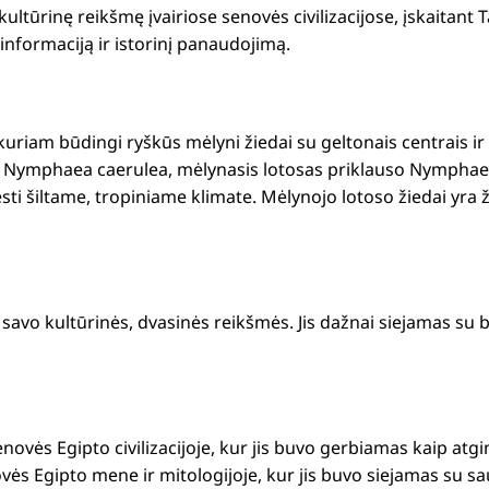
ultūrinę reikšmę įvairiose senovės civilizacijose, įskaitant Ta
informaciją ir istorinį panaudojimą.
riam būdingi ryškūs mėlyni žiedai su geltonais centrais ir 
ip Nymphaea caerulea, mėlynasis lotosas priklauso Nymphaea
lesti šiltame, tropiniame klimate. Mėlynojo lotoso žiedai yr
savo kultūrinės, dvasinės reikšmės. Jis dažnai siejamas s
senovės Egipto civilizacijoje, kur jis buvo gerbiamas kaip a
s Egipto mene ir mitologijoje, kur jis buvo siejamas su sau