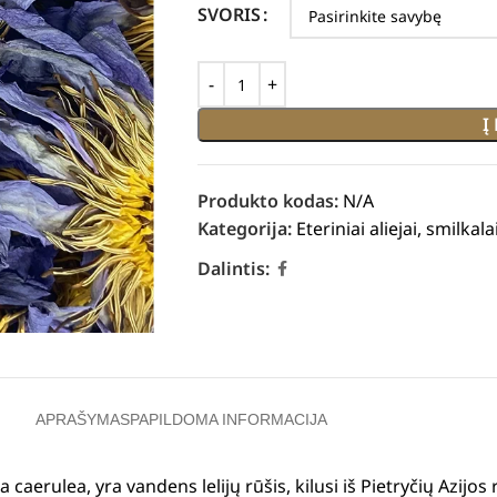
SVORIS
Į
Produkto kodas:
N/A
Kategorija:
Eteriniai aliejai, smilkala
Dalintis:
APRAŠYMAS
PAPILDOMA INFORMACIJA
erulea, yra vandens lelijų rūšis, kilusi iš Pietryčių Azijos