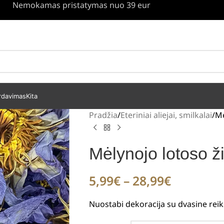
Nemokamas pristatymas nuo 39 eur
rdavimas
Kita
Pradžia
Eteriniai aliejai, smilkalai
Mė
Mėlynojo lotoso ži
5,99
€
–
28,99
€
Nuostabi dekoracija su dvasine rei