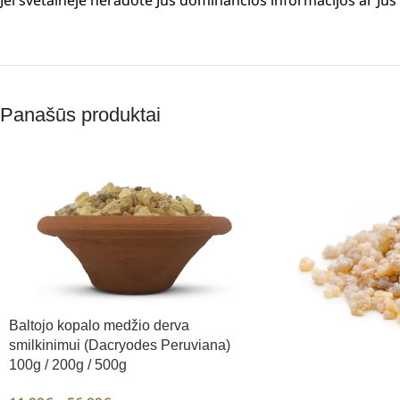
Jei svetainėje neradote Jus dominančios informacijos ar J
Panašūs produktai
Baltojo kopalo medžio derva
smilkinimui (Dacryodes Peruviana)
100g / 200g / 500g