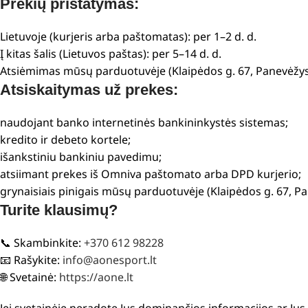
Prekių pristatymas:
Lietuvoje (kurjeris arba paštomatas): per 1–2 d. d.
Į kitas šalis (Lietuvos paštas): per 5–14 d. d.
Atsiėmimas mūsų parduotuvėje (Klaipėdos g. 67, Panevėžys
Atsiskaitymas už prekes:
naudojant banko internetinės bankininkystės sistemas;
kredito ir debeto kortele;
išankstiniu bankiniu pavedimu;
atsiimant prekes iš Omniva paštomato arba DPD kurjerio;
grynaisiais pinigais mūsų parduotuvėje (Klaipėdos g. 67, P
Turite klausimų?
📞 Skambinkite:
+370 612 98228
📧 Rašykite:
info@aonesport.lt
🌐 Svetainė:
https://aone.lt