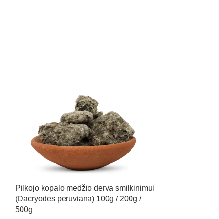
Talismanas milž
Pilkojo kopalo medžio derva smilkinimui
(Dacryodes peruviana) 100g / 200g /
5,99
€
500g