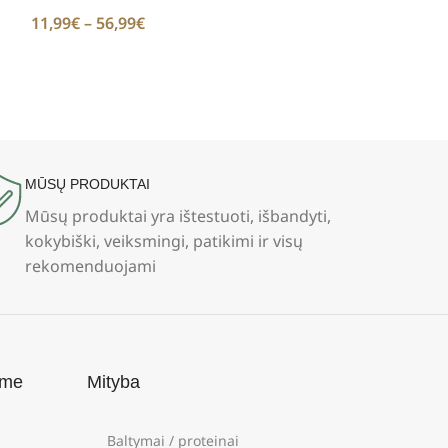
11,99
€
–
56,99
€
MŪSŲ PRODUKTAI
Mūsų produktai yra ištestuoti, išbandyti,
kokybiški, veiksmingi, patikimi ir visų
rekomenduojami
ame
Mityba
Baltymai / proteinai