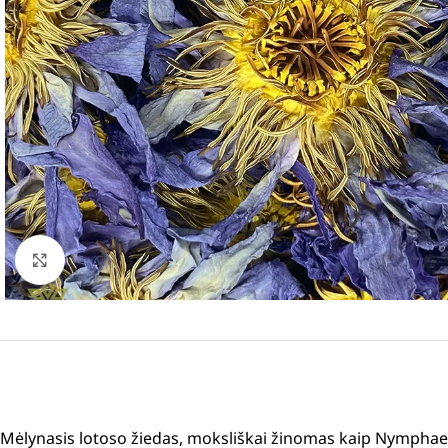
Padidinti
Mėlynasis lotoso žiedas, moksliškai žinomas kaip Nymphaea ca