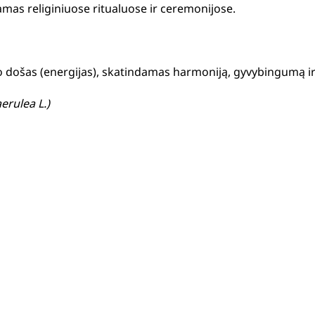
amas religiniuose ritualuose ir ceremonijose.
 došas (energijas), skatindamas harmoniją, gyvybingumą ir
rulea L.)