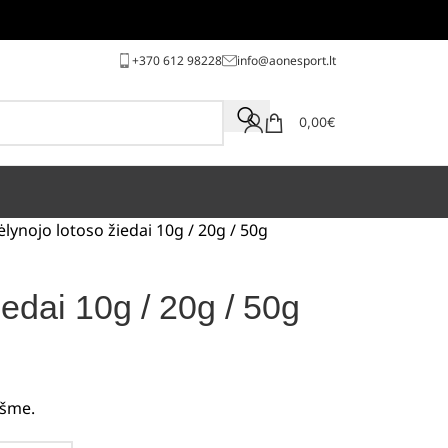
+370 612 98228
info@aonesport.lt
0,00
€
lynojo lotoso žiedai 10g / 20g / 50g
edai 10g / 20g / 50g
kšme.