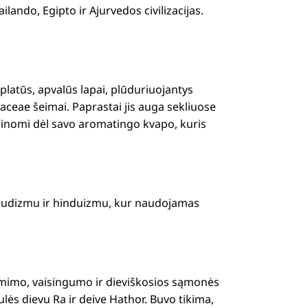
ilando, Egipto ir Ajurvedos civilizacijas.
platūs, apvalūs lapai, plūduriuojantys
ceae šeimai. Paprastai jis auga sekliuose
a žinomi dėl savo aromatingo kvapo, kuris
u budizmu ir hinduizmu, kur naudojamas
tgimimo, vaisingumo ir dieviškosios sąmonės
lės dievu Ra ir deive Hathor. Buvo tikima,