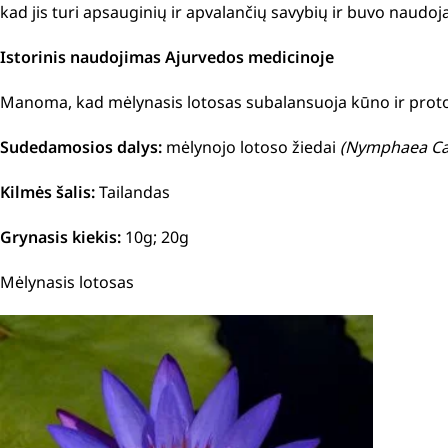
kad jis turi apsauginių ir apvalančių savybių ir buvo naudoj
Istorinis naudojimas Ajurvedos medicinoje
Manoma, kad mėlynasis lotosas subalansuoja kūno ir proto
Sudedamosios dalys:
mėlynojo lotoso žiedai
(Nymphaea Cae
Kilmės šalis:
Tailandas
Grynasis kiekis:
10g; 20g
Mėlynasis lotosas