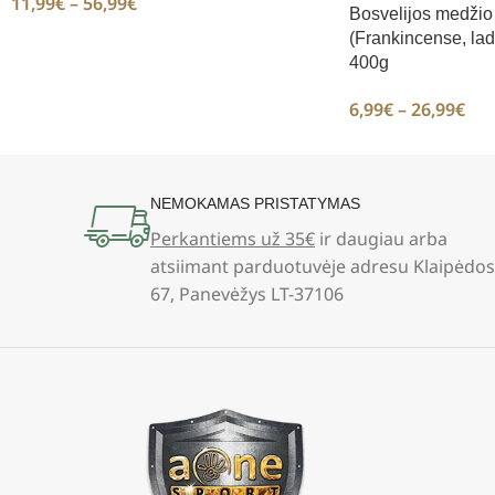
11,99
€
–
56,99
€
Bosvelijos medžio 
(Frankincense, lad
400g
6,99
€
–
26,99
€
NEMOKAMAS PRISTATYMAS
Perkantiems už 35€
ir daugiau arba
atsiimant parduotuvėje adresu Klaipėdos
67, Panevėžys LT-37106