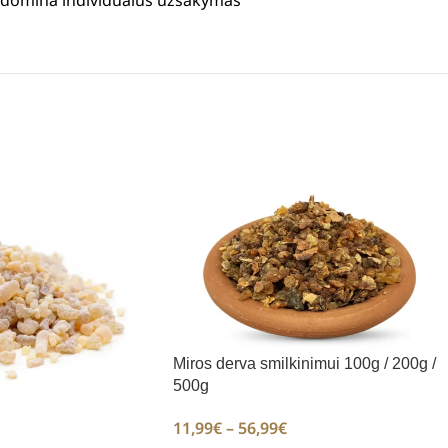
us domina individualus užsakymas
Miros derva smilkinimui 100g / 200g /
500g
11,99
€
–
56,99
€