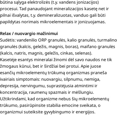
būtina sąlyga elektrolizės (t.y. vandens jonizacijos)
procesui. Tad panaudojant mineralizacijos kasetę net ir
pilnai išvalytas, t.y. demineralizuotas, vanduo gali būti
papildytas norimais mikroelementais ir jonizuojamas.
Relax / nuovargio mažinimui
Sudėtis: vandenilio ORP granulės, kalio granulės, turmalino
granulės (kalcis, geležis, magnis, boras), maifano granulės
(kalcis, natris, magnis, geležis, cinkas, selenas).
Kasetėje esantys mineralai žinomi dėl savo naudos ne tik
žmogaus kūnui, bet ir širdžiai bei protui. Apie juose
esančių mikroelementų trūkumą organizmas praneša
ivairiais simptomais: nuovargiu, silpnumu, nemiga,
depresija, nervingumu, suprastėjusia atmintimi ir
koncentracija, raumenų spazmais ir mėšlungiu.
Užtikrindami, kad organizme nebus šių mikroelementų
trūkumo, pasirūpinsite stabilia emocine sveikata, o
organizmui suteiksite gyvybingumo ir energijos.