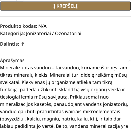
Į KREPŠELĮ
Produkto kodas:
N/A
Kategorija:
Jonizatoriai / Ozonatoriai
Dalintis:
Aprašymas
Mineralizuotas vanduo – tai vanduo, kuriame ištirpęs tam
tikras mineralų kiekis. Mineralai turi didelę reikšmę mūsų
sveikatai. Kiekvienas jų organizme atlieka tam tikrą
funkciją, padeda užtikrinti sklandžią visų organų veiklą ir
tiesiogiai lemia mūsų savijautą. Priklausomai nuo
mineralizacijos kasetės, panaudojant vandens jonizatorių,
vanduo gali būti praturtintas ivairiais mikroelementais
(pavyzdžiui, kalciu, magniu, natriu, kaliu, kt.), ir taip dar
labiau padidinta jo vertė. Be to, vandens mineralizacija yra