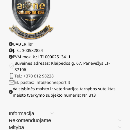
UAB „Rilis“
Į. k.: 300582824
PVM mok. k.: LT100002513411
Buveinės adresas: Klaipėdos g. 67, Panevėžys LT-
37106
Tel.: +370 612 98228
El. paštas: info@aonesport.lt
Valstybinės maisto ir veterinarijos tarnybos suteiktas
maisto tvarkymo subjekto numeris: Nr. 313
Informacija
Rekomenduojame
Mityba