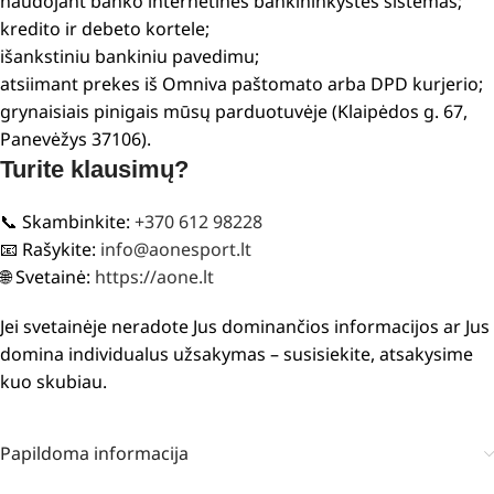
naudojant banko internetinės bankininkystės sistemas;
kredito ir debeto kortele;
išankstiniu bankiniu pavedimu;
atsiimant prekes iš Omniva paštomato arba DPD kurjerio;
grynaisiais pinigais mūsų parduotuvėje (Klaipėdos g. 67,
Panevėžys 37106).
Turite klausimų?
📞 Skambinkite:
+370 612 98228
📧 Rašykite:
info@aonesport.lt
🌐 Svetainė:
https://aone.lt
Jei svetainėje neradote Jus dominančios informacijos ar Jus
domina individualus užsakymas – susisiekite, atsakysime
kuo skubiau.
Papildoma informacija