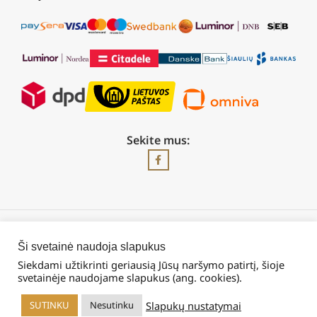
Sekite mus:
2026 © Visos teisės saugomos | UAB „Rilis“
Ši svetainė naudoja slapukus
Siekdami užtikrinti geriausią Jūsų naršymo patirtį, šioje
svetainėje naudojame slapukus (ang. cookies).
Slapukų nustatymai
SUTINKU
Nesutinku