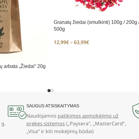
Granatų žiedai (smulkinti) 100g / 200g 
500g
12,99
€
–
63,99
€
 arbata „Žiedai“ 20g
SAUGUS ATSISKAITYMAS
Naudojamos
patikimos apmokėjimo už
 g.
prekes sistemos
(„Paysera“, „MasterCard“,
„Visa“ ir kiti mokėjimų būdai)