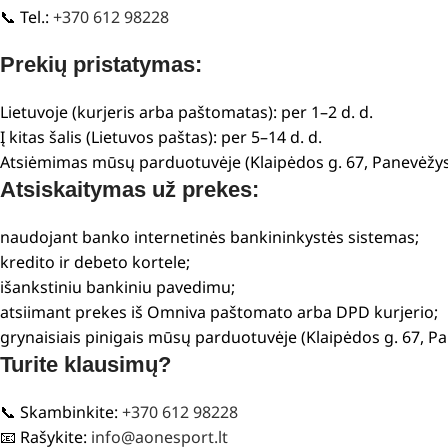
📞 Tel.:
+370 612 98228
Prekių pristatymas:
Lietuvoje (kurjeris arba paštomatas): per 1–2 d. d.
Į kitas šalis (Lietuvos paštas): per 5–14 d. d.
Atsiėmimas mūsų parduotuvėje (Klaipėdos g. 67, Panevėžys
Atsiskaitymas už prekes:
naudojant banko internetinės bankininkystės sistemas;
kredito ir debeto kortele;
išankstiniu bankiniu pavedimu;
atsiimant prekes iš Omniva paštomato arba DPD kurjerio;
grynaisiais pinigais mūsų parduotuvėje (Klaipėdos g. 67, P
Turite klausimų?
📞 Skambinkite:
+370 612 98228
📧 Rašykite:
info@aonesport.lt