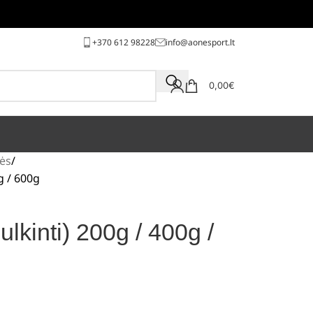
+370 612 98228
info@aonesport.lt
0,00
€
ės
g / 600g
lkinti) 200g / 400g /