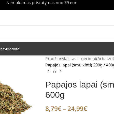
Nemokamas pristatymas nuo 39 eur
rdavimas
Kita
Pradžia
Maistas ir gėrimai
Arbatžol
Papajos lapai (smulkinti) 200g / 400
Papajos lapai (smu
600g
8,79
€
–
24,99
€