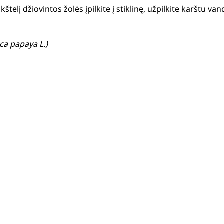
telį džiovintos žolės įpilkite į stiklinę, užpilkite karštu va
ca papaya L.)