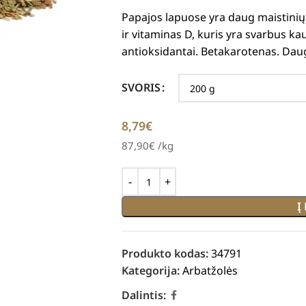
Papajos lapuose yra daug maistinių 
ir vitaminas D, kuris yra svarbus ka
antioksidantai. Betakarotenas. Dau
SVORIS
8,79
€
87,90
€
/kg
Į
Produkto kodas:
34791
Kategorija:
Arbatžolės
Dalintis: