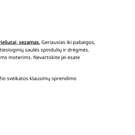
riešutai, sezamas.
Geriausias iki pabaigos,
iesioginių saulės spindulių ir drėgmės.
oms moterims. Nevartokite jei esate
džio sveikatos klausimų sprendimo