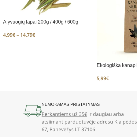
Alyvuogių lapai 200g / 400g / 600g
4,99
€
–
14,79
€
Ekologiška kanapių
5,99
€
NEMOKAMAS PRISTATYMAS
Perkantiems už 35€
ir daugiau arba
atsiimant parduotuvėje adresu Klaipėdos
67, Panevėžys LT-37106