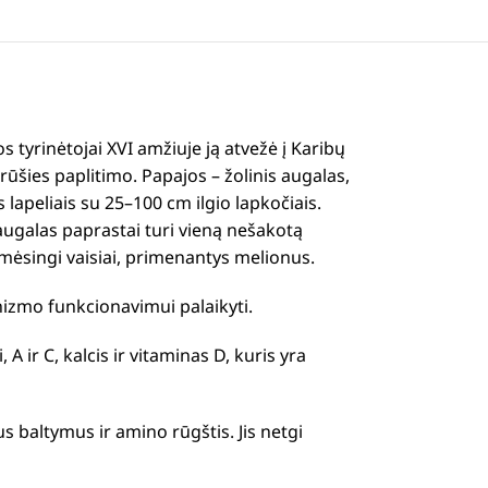
os tyrinėtojai XVI amžiuje ją atvežė į Karibų
 rūšies paplitimo.
Papajos – žolinis augalas,
s lapeliais su 25–100 cm ilgio lapkočiais.
augalas paprastai turi vieną nešakotą
 mėsingi vaisiai, primenantys melionus.
izmo funkcionavimui palaikyti.
ir C, kalcis ir vitaminas D, kuris yra
us baltymus ir amino rūgštis.
Jis netgi