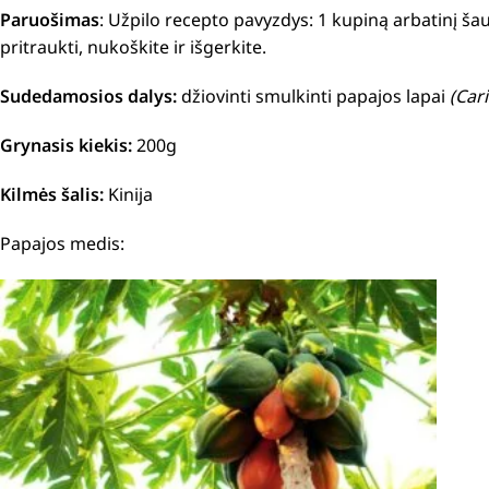
Paruošimas
:
Užpilo recepto pavyzdys: 1 kupiną arbatinį šaukš
pritraukti, nukoškite ir išgerkite.
Sudedamosios dalys:
džiovinti smulkinti papajos lapai
(Cari
Grynasis kiekis:
200g
Kilmės šalis:
Kinija
Papajos medis: