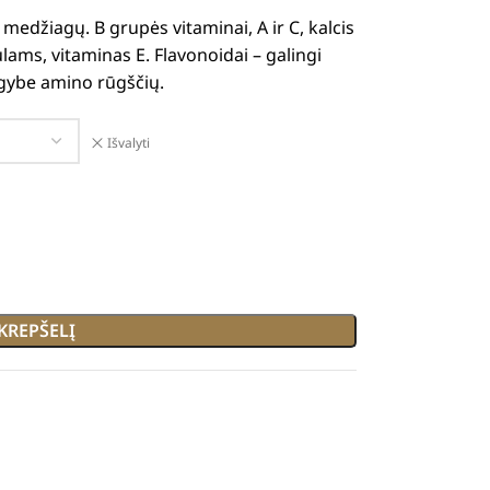
medžiagų. B grupės vitaminai, A ir C, kalcis
ulams, vitaminas E. Flavonoidai – galingi
gybe amino rūgščių.
Išvalyti
 KREPŠELĮ