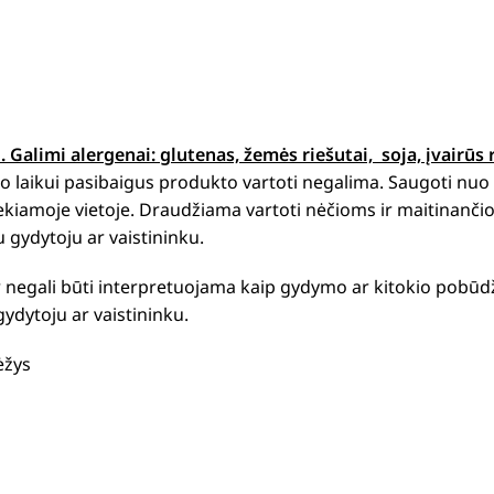
i.
Galimi alergenai: g
lutenas, žemės riešutai, soja, įvairūs 
 laikui pasibaigus produkto vartoti negalima. Saugoti nuo t
iekiamoje vietoje. Draudžiama vartoti nėčioms ir maitinanči
u gydytoju ar vaistininku.
r negali būti interpretuojama kaip gydymo ar kitokio pobū
dytoju ar vaistininku.
ėžys