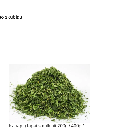
uo skubiau.
IŠPARDUOTA
Kanapių lapai smulkinti 200g / 400g /