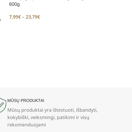
600g
Skėstašakių ka
Paniculata) 200
7,99
€
–
23,79
€
/
7,99
€
–
23,79
€
MŪSŲ PRODUKTAI
Mūsų produktai yra ištestuoti, išbandyti,
kokybiški, veiksmingi, patikimi ir visų
rekomenduojami