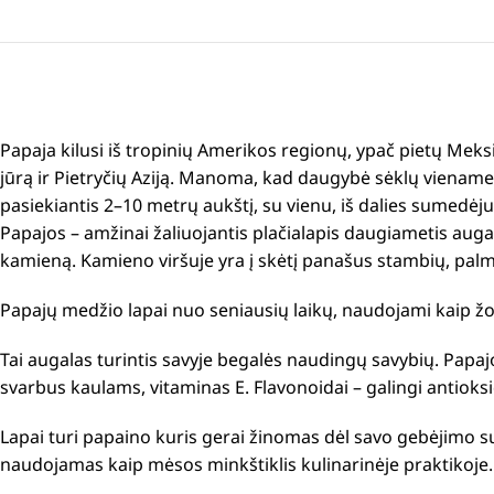
Papaja kilusi iš tropinių Amerikos regionų, ypač pietų Mek
jūrą ir Pietryčių Aziją.
Manoma, kad daugybė sėklų viename vai
pasiekiantis 2–10 metrų aukštį, su vienu, iš dalies sumedėjusi
Papajos – amžinai žaliuojantis plačialapis daugiametis augal
kamieną.
Kamieno viršuje yra į skėtį panašus stambių, palmi
Papajų medžio lapai nuo seniausių laikų, naudojami kaip žol
Tai augalas turintis savyje begalės naudingų savybių. Papajo
svarbus kaulams, vitaminas E. Flavonoidai – galingi antiok
Lapai turi papaino kuris gerai žinomas dėl savo gebėjimo s
naudojamas kaip mėsos minkštiklis kulinarinėje praktikoje.