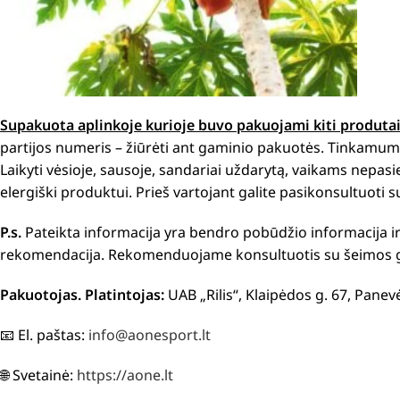
Supakuota aplinkoje kurioje buvo pakuojami kiti produta
partijos numeris – žiūrėti ant gaminio pakuotės. Tinkamumo
Laikyti vėsioje, sausoje, sandariai uždarytą, vaikams nepas
elergiški produktui. Prieš vartojant galite pasikonsultuoti s
P.s.
Pateikta informacija yra bendro pobūdžio informacija i
rekomendacija. Rekomenduojame konsultuotis su šeimos gy
Pakuotojas. Platintojas:
UAB „Rilis“, Klaipėdos g. 67, Panev
📧 El. paštas:
info@aonesport.lt
🌐 Svetainė:
https://aone.lt