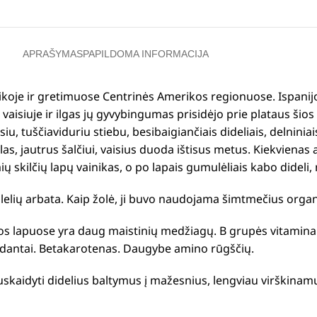
APRAŠYMAS
PAPILDOMA INFORMACIJA
sikoje ir gretimuose Centrinės Amerikos regionuose.
Ispanij
siuje ir ilgas jų gyvybingumas prisidėjo prie plataus šios
u, tuščiaviduriu stiebu, besibaigiančiais dideliais, delniniai
as, jautrus šalčiui, vaisius duoda ištisus metus.
Kiekvienas 
ų skilčių lapų vainikas, o po lapais gumulėliais kabo dideli,
elių arbata.
Kaip žolė, ji buvo naudojama šimtmečius organ
s lapuose yra daug maistinių medžiagų. B grupės vitaminai, A 
sidantai. Betakarotenas. Daugybe amino rūgščių.
uskaidyti didelius baltymus į mažesnius, lengviau virškinam