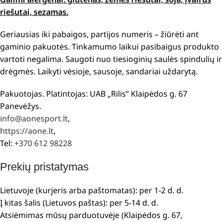
riešutai, sezamas.
Geriausias iki pabaigos, partijos numeris – žiūrėti ant
gaminio pakuotės. Tinkamumo laikui pasibaigus produkto
vartoti negalima. Saugoti nuo tiesioginių saulės spindulių ir
drėgmės. Laikyti vėsioje, sausoje, sandariai uždarytą.
Pakuotojas. Platintojas: UAB „Rilis” Klaipėdos g. 67
Panevėžys.
info@aonesport.lt
,
https://aone.lt
,
Tel:
+370 612 98228
Prekių pristatymas
Lietuvoje (kurjeris arba paštomatas): per 1-2 d. d.
Į kitas šalis (Lietuvos paštas): per 5-14 d. d.
Atsiėmimas mūsų parduotuvėje (Klaipėdos g. 67,