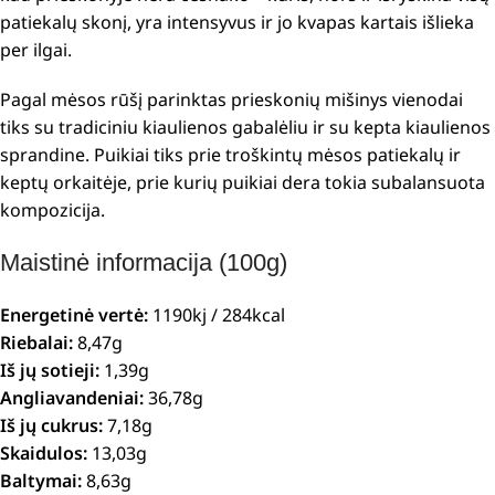
patiekalų skonį, yra intensyvus ir jo kvapas kartais išlieka
per ilgai.
Pagal mėsos rūšį parinktas prieskonių mišinys vienodai
tiks su tradiciniu kiaulienos gabalėliu ir su kepta kiaulienos
sprandine. Puikiai tiks prie troškintų mėsos patiekalų ir
keptų orkaitėje, prie kurių puikiai dera tokia subalansuota
kompozicija.
Maistinė informacija (100g)
Energetinė vertė:
1190kj / 284kcal
Riebalai:
8,47g
Iš jų sotieji:
1,39g
Angliavandeniai:
36,78g
Iš jų cukrus:
7,18g
Skaidulos:
13,03g
Baltymai:
8,63g