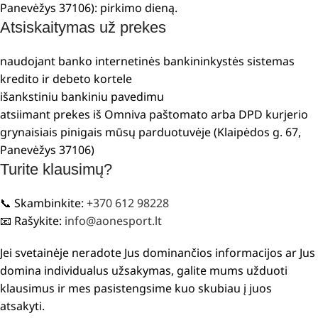
Panevėžys 37106): pirkimo dieną.
Atsiskaitymas už prekes
naudojant banko internetinės bankininkystės sistemas
kredito ir debeto kortele
išankstiniu bankiniu pavedimu
atsiimant prekes iš Omniva paštomato arba DPD kurjerio
grynaisiais pinigais mūsų parduotuvėje (Klaipėdos g. 67,
Panevėžys 37106)
Turite klausimų?
📞 Skambinkite:
+370 612 98228
📧 Rašykite:
info@aonesport.lt
Jei svetainėje neradote Jus dominančios informacijos ar Jus
domina individualus užsakymas, galite mums užduoti
klausimus ir mes pasistengsime kuo skubiau į juos
atsakyti.