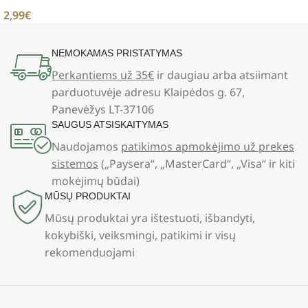
2,99
€
NEMOKAMAS PRISTATYMAS
Perkantiems už 35€
ir daugiau arba atsiimant
parduotuvėje adresu Klaipėdos g. 67,
Panevėžys LT-37106
SAUGUS ATSISKAITYMAS
Naudojamos
patikimos apmokėjimo už prekes
sistemos
(„Paysera“, „MasterCard“, „Visa“ ir kiti
mokėjimų būdai)
MŪSŲ PRODUKTAI
Mūsų produktai yra ištestuoti, išbandyti,
kokybiški, veiksmingi, patikimi ir visų
rekomenduojami