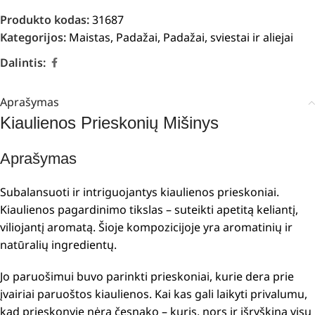
Produkto kodas:
31687
Kategorijos:
Maistas
,
Padažai
,
Padažai, sviestai ir aliejai
Dalintis:
Aprašymas
Kiaulienos Prieskonių Mišinys
Aprašymas
Subalansuoti ir intriguojantys kiaulienos prieskoniai.
Kiaulienos pagardinimo tikslas – suteikti apetitą keliantį,
viliojantį aromatą. Šioje kompozicijoje yra aromatinių ir
natūralių ingredientų.
Jo paruošimui buvo parinkti prieskoniai, kurie dera prie
įvairiai paruoštos kiaulienos. Kai kas gali laikyti privalumu,
kad prieskonyje nėra česnako – kuris, nors ir išryškina visų