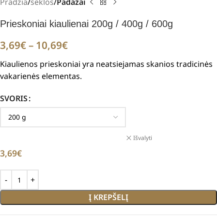
Pradžia
sėklos
Padažai
Prieskoniai kiaulienai 200g / 400g / 600g
3,69
€
–
10,69
€
Kiaulienos prieskoniai yra neatsiejamas skanios tradicinės
vakarienės elementas.
SVORIS
Išvalyti
3,69
€
Į KREPŠELĮ