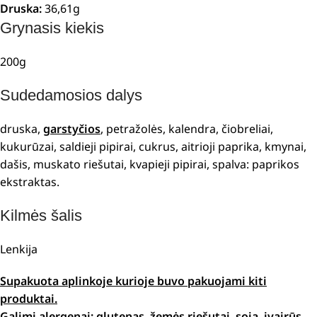
Druska:
36,61g
Grynasis kiekis
200g
Sudedamosios dalys
druska,
garstyčios
, petražolės, kalendra, čiobreliai,
kukurūzai, saldieji pipirai, cukrus, aitrioji paprika, kmynai,
dašis, muskato riešutai, kvapieji pipirai, spalva: paprikos
ekstraktas.
Kilmės šalis
Lenkija
Supakuota aplinkoje kurioje buvo pakuojami kiti
produktai.
Galimi alergenai: glutenas, žemės riešutai, soja, įvairūs