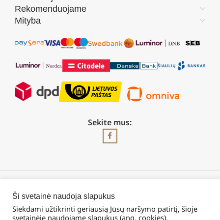
Rekomenduojame
Mityba
Sekite mus:
2026 © Visos teisės saugomos | UAB „Rilis“
Ši svetainė naudoja slapukus
Siekdami užtikrinti geriausią Jūsų naršymo patirtį, šioje
svetainėje naudojame slapukus (ang. cookies).