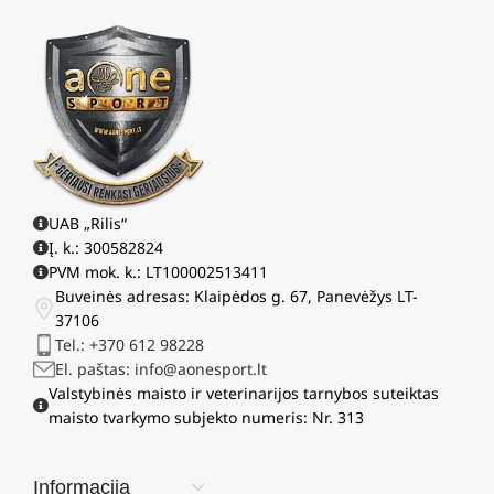
UAB „Rilis“
Į. k.: 300582824
PVM mok. k.: LT100002513411
Buveinės adresas: Klaipėdos g. 67, Panevėžys LT-
37106
Tel.: +370 612 98228
El. paštas: info@aonesport.lt
Valstybinės maisto ir veterinarijos tarnybos suteiktas
maisto tvarkymo subjekto numeris: Nr. 313
Informacija